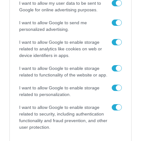
I want to allow my user data to be sent to
εκ. ευρώ για την Πλατφόρμα
Google for online advertising purposes.
Ψηφιακού Κέντρου Ενημέρωσης
12.02.2024
I want to allow Google to send me
personalized advertising.
I want to allow Google to enable storage
related to analytics like cookies on web or
device identifiers in apps.
I want to allow Google to enable storage
related to functionality of the website or app.
I want to allow Google to enable storage
related to personalization.
I want to allow Google to enable storage
ΕΡΓΑ - ΔΙΑΓΩΝΙΣΜΟΙ
related to security, including authentication
Διαγωνισμός 58,5 εκατ. ευρώ για
functionality and fraud prevention, and other
άδειες Microsoft στο Δημόσιο
user protection.
30.01.2024