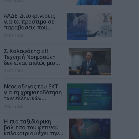
31.07.2026
των παιδιών στο
διαδίκτυο
ΑΑΔΕ: Διευκρινίσεις
για τα πρόστιμα σε
παραβάσεις που
αφορούν τους ΦΗΜ
31.07.2026
Σ. Καλαφάτης: «Η
Τεχνητή Νοημοσύνη
δεν είναι απλώς μια
νέα τεχνολογία, είναι
31.07.2026
μια νέα βιομηχανική
επανάσταση»
Νέος οδηγός του ΕΚΤ
για τη χρηματοδότηση
των ελληνικών
επιχειρήσεων στον
31.07.2026
χώρο της άμυνας
Η πιο ταξιδιάρικη
βαλίτσα του φετινού
καλοκαιριού έχει την