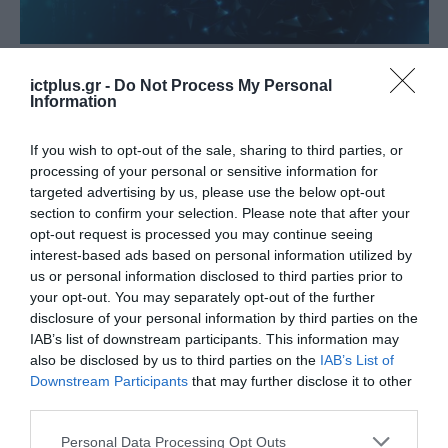
ΨΗΦΙΑΚΟΣ ΜΕΤΑΣΧΗΜΑΤΙΣΜΟΣ
Στην τελική ευθεία η
ictplus.gr -
Do Not Process My Personal
Information
ψηφιοποίηση των αρχείων των
δικαστηρίων
If you wish to opt-out of the sale, sharing to third parties, or
processing of your personal or sensitive information for
26.02.2024
targeted advertising by us, please use the below opt-out
section to confirm your selection. Please note that after your
opt-out request is processed you may continue seeing
interest-based ads based on personal information utilized by
us or personal information disclosed to third parties prior to
your opt-out. You may separately opt-out of the further
disclosure of your personal information by third parties on the
IAB’s list of downstream participants. This information may
also be disclosed by us to third parties on the
IAB’s List of
Downstream Participants
that may further disclose it to other
third parties.
Please note that this website/app uses one or more Google
Personal Data Processing Opt Outs