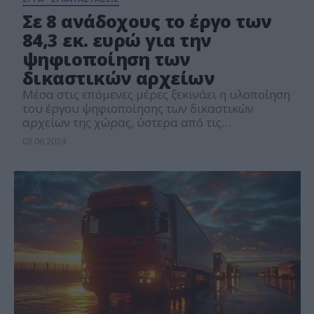
Σε 8 ανάδοχους το έργο των
84,3 εκ. ευρώ για την
ψηφιοποίηση των
δικαστικών αρχείων
Μέσα στις επόμενες μέρες ξεκινάει η υλοποίηση
του έργου ψηφιοποίησης των δικαστικών
αρχείων της χώρας, ύστερα από τις
προσκλήσεις αναθέσεις που απεστάλησαν από
03.06.2024
την Κοινωνία της Πληροφορίας στις 8 εταιρείες
και κοινοπραξίες που ανέλαβαν τον
διαγωνισμό. Πιο συγκεκριμένα για το έργο
«Ψηφιοποίηση Αρχείων Δεδομένων του
Υπουργείου Δικαιοσύνης» του Εθνικού Σχεδίου
Ανάκαμψης και Ανθεκτικότητας «Ελλάδα 2.0»
[…]