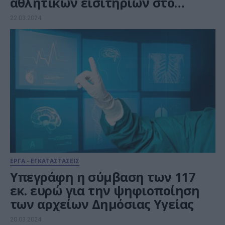
αθλητικών εισιτηρίων στο
gov.GR wallet
22.03.2024
ΕΡΓΑ - ΕΓΚΑΤΑΣΤΑΣΕΙΣ
Υπεγράφη η σύμβαση των 117
εκ. ευρώ για την ψηφιοποίηση
των αρχείων Δημόσιας Υγείας
20.03.2024