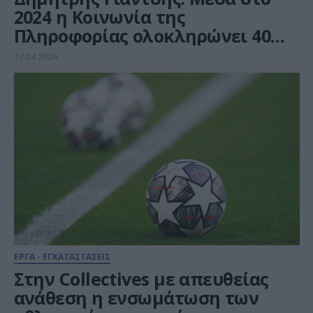
2024 η Κοινωνία της
Πληροφορίας ολοκληρώνει 40
έργα ψηφιακών τεχνολογιών
17.04.2024
ΕΡΓΑ - ΕΓΚΑΤΑΣΤΑΣΕΙΣ
Στην Collectives με απευθείας
ανάθεση η ενσωμάτωση των