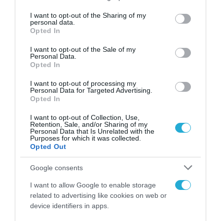
services and may gather and store information including but
ΨΗΦΙΑΚΟΣ ΜΕΤΑΣΧΗΜΑΤΙΣΜΟΣ
not limited to your visit or usage behaviour. You may click to
I want to opt-out of the Sharing of my
Σταύρος Ασθενίδης: “Προχωράμε
personal data.
grant or deny consent to Google and its third-party tags to
Opted In
τα 5 μεγάλα έργα του E Justice”
use your data for below specified purposes in below Google
consent section.
I want to opt-out of the Sale of my
13.02.2024
Personal Data.
Opted In
I want to opt-out of processing my
Personal Data for Targeted Advertising.
Opted In
I want to opt-out of Collection, Use,
Retention, Sale, and/or Sharing of my
Personal Data that Is Unrelated with the
Purposes for which it was collected.
Opted Out
Google consents
I want to allow Google to enable storage
ΕΡΓΑ - ΕΓΚΑΤΑΣΤΑΣΕΙΣ
related to advertising like cookies on web or
Vodafone-Intraway-Indigital
device identifiers in apps.
υπέγραψαν την σύμβαση των 15