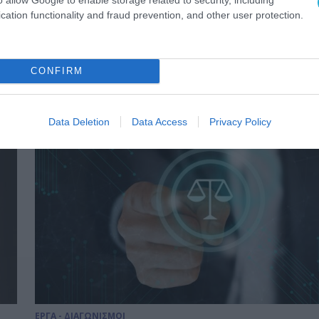
ΕΡΓΑ - ΕΓΚΑΤΑΣΤΑΣΕΙΣ
cation functionality and fraud prevention, and other user protection.
Στην Indigital η ψηφιοποίηση τ
ΔΟΑΤΑΠ
CONFIRM
28.03.2022
Data Deletion
Data Access
Privacy Policy
ΕΡΓΑ - ΔΙΑΓΩΝΙΣΜΟΙ