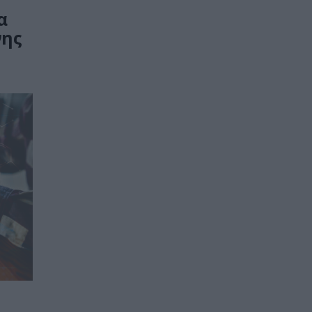
α
νης