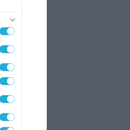
πό
ιών