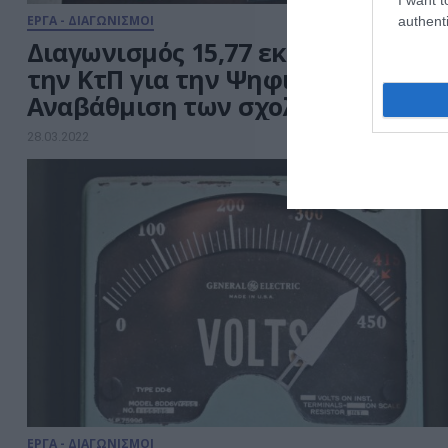
ΕΡΓΑ - ΔΙΑΓΩΝΙΣΜΟΙ
authenti
Διαγωνισμός 15,77 εκατ. ευρώ από
την ΚτΠ για την Ψηφιακή
Αναβάθμιση των σχολείων
28.03.2022
ΕΡΓΑ - ΔΙΑΓΩΝΙΣΜΟΙ