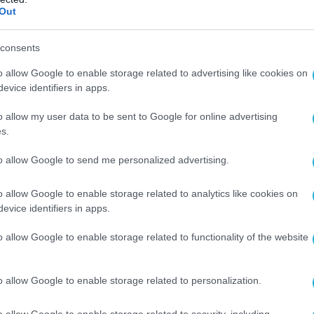
Out
ΕΡΓΑ - ΔΙΑΓΩΝΙΣΜΟΙ
Διαγωνισμός 176,7 εκατ. ευρώ α
consents
.
την ΚτΠ για την παροχή υπηρεσ
o allow Google to enable storage related to advertising like cookies on
cloud
evice identifiers in apps.
31.03.2022
o allow my user data to be sent to Google for online advertising
s.
to allow Google to send me personalized advertising.
o allow Google to enable storage related to analytics like cookies on
evice identifiers in apps.
o allow Google to enable storage related to functionality of the website
o allow Google to enable storage related to personalization.
o allow Google to enable storage related to security, including