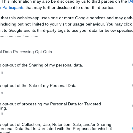
. This information may also be disclosed by us to third parties on the
IA
Participants
that may further disclose it to other third parties.
 that this website/app uses one or more Google services and may gath
ΕΡΓΑ - ΔΙΑΓΩΝΙΣΜΟΙ
including but not limited to your visit or usage behaviour. You may click 
Διαγωνισμός ψηφιακής διαχείρ
 to Google and its third-party tags to use your data for below specifi
του Φιλοτελικού και Ταχυδρομι
ogle consent section.
Μουσείου από την ΚτΠ
l Data Processing Opt Outs
05.04.2022
o opt-out of the Sharing of my personal data.
In
o opt-out of the Sale of my Personal Data.
In
to opt-out of processing my Personal Data for Targeted
ing.
In
o opt-out of Collection, Use, Retention, Sale, and/or Sharing
ersonal Data that Is Unrelated with the Purposes for which it
lected.