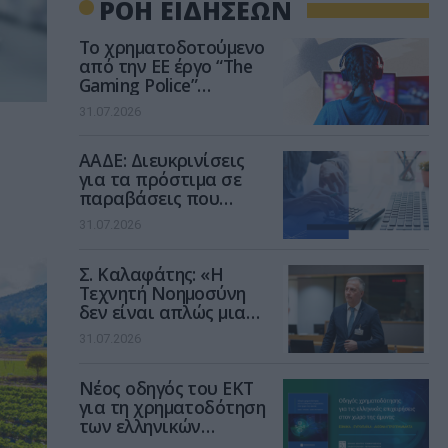
ΡΟΗ ΕΙΔΗΣΕΩΝ
Το χρηματοδοτούμενο
από την ΕΕ έργο “The
Gaming Police”
ενισχύει την ασφάλεια
31.07.2026
των παιδιών στο
διαδίκτυο
ΑΑΔΕ: Διευκρινίσεις
για τα πρόστιμα σε
παραβάσεις που
αφορούν τους ΦΗΜ
31.07.2026
Σ. Καλαφάτης: «Η
Τεχνητή Νοημοσύνη
δεν είναι απλώς μια
νέα τεχνολογία, είναι
31.07.2026
μια νέα βιομηχανική
επανάσταση»
Νέος οδηγός του ΕΚΤ
για τη χρηματοδότηση
των ελληνικών
επιχειρήσεων στον