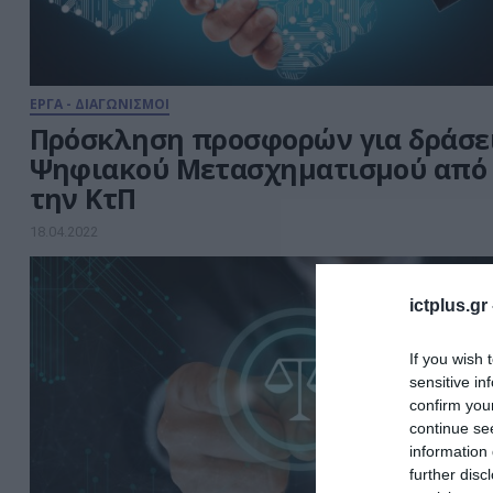
ΕΡΓΑ - ΔΙΑΓΩΝΙΣΜΟΙ
Πρόσκληση προσφορών για δράσε
Ψηφιακού Μετασχηματισμού από
την ΚτΠ
18.04.2022
ictplus.gr
If you wish 
sensitive in
confirm you
continue se
information 
further disc