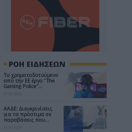
ΡΟΗ ΕΙΔΗΣΕΩΝ
Το χρηματοδοτούμενο
από την ΕΕ έργο “The
Gaming Police”
ενισχύει την ασφάλεια
31.07.2026
των παιδιών στο
διαδίκτυο
ΑΑΔΕ: Διευκρινίσεις
για τα πρόστιμα σε
παραβάσεις που
αφορούν τους ΦΗΜ
31.07.2026