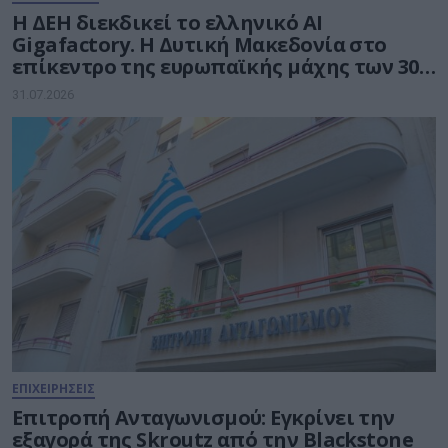
Η ΔΕΗ διεκδικεί το ελληνικό AI
Gigafactory. Η Δυτική Μακεδονία στο
επίκεντρο της ευρωπαϊκής μάχης των 30
δισ. ευρώ για την Τεχνητή Νοημοσύνη
31.07.2026
ΕΠΙΧΕΙΡΗΣΕΙΣ
Επιτροπή Ανταγωνισμού: Εγκρίνει την
εξαγορά της Skroutz από την Blackstone