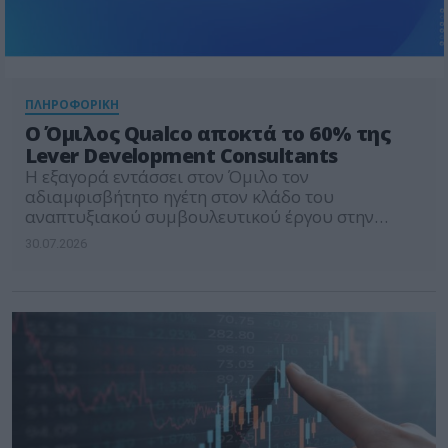
ΠΛΗΡΟΦΟΡΙΚΗ
Ο Όμιλος Qualco αποκτά το 60% της
Lever Development Consultants
Η εξαγορά εντάσσει στον Όμιλο τον
αδιαμφισβήτητο ηγέτη στον κλάδο του
αναπτυξιακού συμβουλευτικού έργου στην
Ελλάδα, ενισχύοντας το τεχνολογικό αποτύπωμα
30.07.2026
του Ομίλου σε ολόκληρη την ΕΕ και ανοίγοντας
νέες αγορές για τις πλατφόρμες της Qualco.