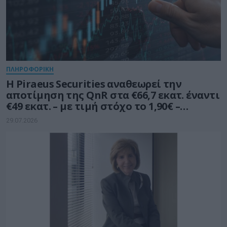
ΠΛΗΡΟΦΟΡΙΚΗ
Η Piraeus Securities αναθεωρεί την
αποτίμηση της QnR στα €66,7 εκατ. έναντι
€49 εκατ. – με τιμή στόχο το 1,90€ –
διατηρεί σύσταση «Outperform»
29.07.2026