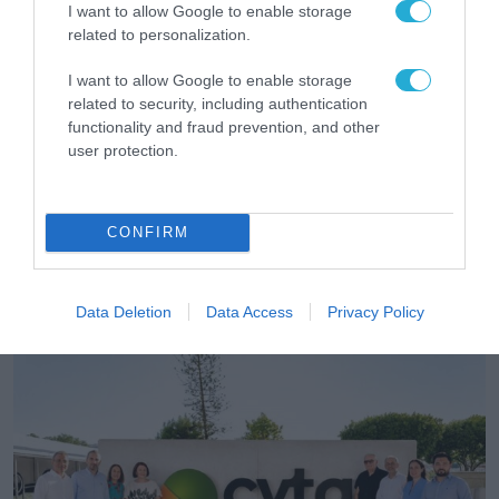
I want to allow Google to enable storage
related to personalization.
I want to allow Google to enable storage
ΤΗΛΕΠΙΚΟΙΝΩΝΙΕΣ
related to security, including authentication
Η COSMOTE TELEKOM στους “Europe’s
functionality and fraud prevention, and other
Climate Leaders” των Financial Times
user protection.
για 4η συνεχόμενη χρονιά
Μία από τις μόλις έξι εταιρείες με έδρα την
Ελλάδα, και η μοναδική από τον κλάδο των
τηλεπικοινωνιών
CONFIRM
31.07.2026
Data Deletion
Data Access
Privacy Policy