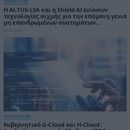
ΤΕΧΝΟΛΟΓΙΕΣ
Η ALTUS-LSA και η Shield AI ενώνουν
τεχνολογίες αιχμής για την επόμενη γενιά
μη επανδρωμένων συστημάτων
αεροσκαφών
28.07.2026
ΠΛΗΡΟΦΟΡΙΚΗ
Kυβερνητικό G-Cloud και H-Cloud :