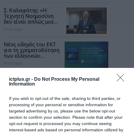
Σ. Καλαφάτης: «Η
Τεχνητή Νοημοσύνη
δεν είναι απλώς μια
νέα τεχνολογία, είναι
31.07.2026
μια νέα βιομηχανική
επανάσταση»
Νέος οδηγός του ΕΚΤ
για τη χρηματοδότηση
των ελληνικών
επιχειρήσεων στον
31.07.2026
χώρο της άμυνας
Η πιο ταξιδιάρικη
ictplus.gr -
Do Not Process My Personal
βαλίτσα του φετινού
Information
καλοκαιριού έχει την
υπογραφή της Xiaomi
31.07.2026
If you wish to opt-out of the sale, sharing to third parties, or
processing of your personal or sensitive information for
targeted advertising by us, please use the below opt-out
ΟΛΗ Η ΡΟΗ ΕΙΔΗΣΕΩΝ
section to confirm your selection. Please note that after your
opt-out request is processed you may continue seeing
interest-based ads based on personal information utilized by