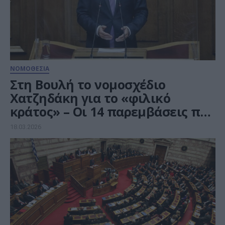
ΝΟΜΟΘΕΣΙΑ
Στη Βουλή το νομοσχέδιο
Χατζηδάκη για το «φιλικό
κράτος» – Οι 14 παρεμβάσεις που
χτυπούν τη γραφειοκρατία
18.03.2026