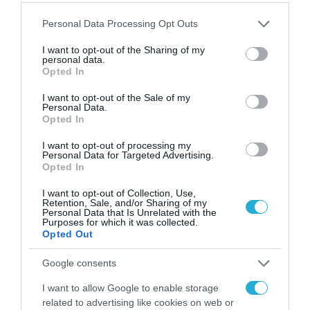
Please note that this website/app uses one or more Google
Personal Data Processing Opt Outs
ΝΟΜΟΘΕΣΙΑ
services and may gather and store information including but
Στη Βουλή το νομοσχέδιο για το
not limited to your visit or usage behaviour. You may click to
I want to opt-out of the Sharing of my
personal data.
Ευρωπαϊκό Σύμφωνο
grant or deny consent to Google and its third-party tags to
Opted In
use your data for below specified purposes in below Google
Μετανάστευσης και Ασύλου
consent section.
I want to opt-out of the Sale of my
Personal Data.
26.05.2026
Opted In
I want to opt-out of processing my
Personal Data for Targeted Advertising.
Opted In
I want to opt-out of Collection, Use,
Retention, Sale, and/or Sharing of my
Personal Data that Is Unrelated with the
Purposes for which it was collected.
Opted Out
Google consents
I want to allow Google to enable storage
related to advertising like cookies on web or
ΤΟΠΙΚΗ ΑΥΤΟΔΙΟΙΚΗΣΗ