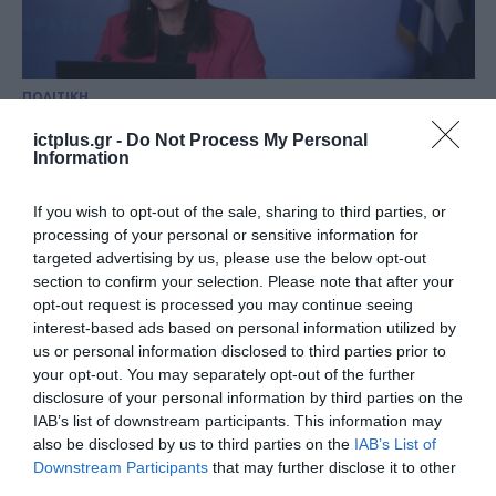
ΠΟΛΙΤΙΚΗ
Νέο σχέδιο νόμου Υπουργείου
ictplus.gr -
Do Not Process My Personal
Εργασίας για την ισότητα
Information
αμοιβών
If you wish to opt-out of the sale, sharing to third parties, or
26.05.2026
processing of your personal or sensitive information for
targeted advertising by us, please use the below opt-out
section to confirm your selection. Please note that after your
opt-out request is processed you may continue seeing
interest-based ads based on personal information utilized by
us or personal information disclosed to third parties prior to
your opt-out. You may separately opt-out of the further
disclosure of your personal information by third parties on the
IAB’s list of downstream participants. This information may
also be disclosed by us to third parties on the
IAB’s List of
Downstream Participants
that may further disclose it to other
third parties.