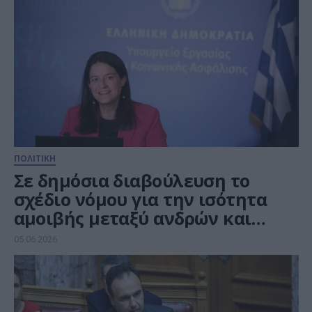
ΠΟΛΙΤΙΚΗ
Σε δημόσια διαβούλευση το
σχέδιο νόμου για την ισότητα
αμοιβής μεταξύ ανδρών και
γυναικών για όμοια ή για ίσης
05.06.2026
αξίας εργασία