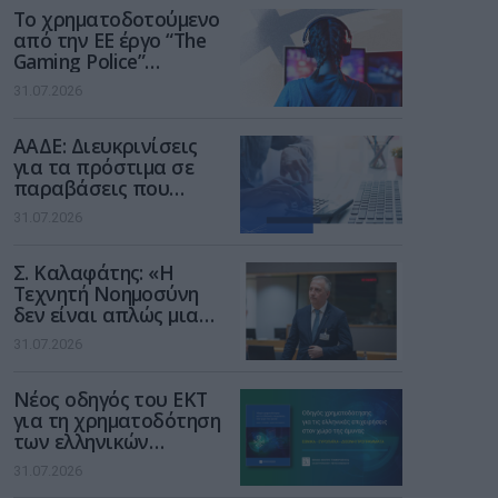
Το χρηματοδοτούμενο
από την ΕΕ έργο “The
Gaming Police”
ενισχύει την ασφάλεια
31.07.2026
των παιδιών στο
διαδίκτυο
ΑΑΔΕ: Διευκρινίσεις
για τα πρόστιμα σε
παραβάσεις που
αφορούν τους ΦΗΜ
31.07.2026
Σ. Καλαφάτης: «Η
Τεχνητή Νοημοσύνη
δεν είναι απλώς μια
νέα τεχνολογία, είναι
31.07.2026
μια νέα βιομηχανική
επανάσταση»
Νέος οδηγός του ΕΚΤ
για τη χρηματοδότηση
των ελληνικών
επιχειρήσεων στον
31.07.2026
χώρο της άμυνας