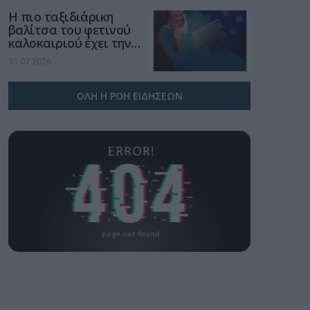
Η πιο ταξιδιάρικη
βαλίτσα του φετινού
καλοκαιριού έχει την
υπογραφή της Xiaomi
31.07.2026
ΟΛΗ Η ΡΟΗ ΕΙΔΗΣΕΩΝ