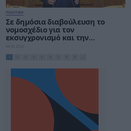
ΠΟΛΙΤΙΚΗ
Σε δημόσια διαβούλευση το
νομοσχέδιο για τον
εκσυγχρονισμό και την
αναβάθμιση των μεταφορών
06.02.2026
1
2
3
4
5
6
7
8
9
»