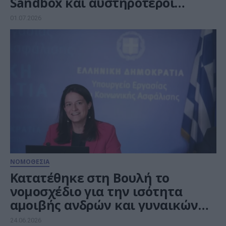
Sandbox και αυστηρότεροι
κανόνες για την αγορά
01.07.2026
ΝΟΜΟΘΕΣΙΑ
Κατατέθηκε στη Βουλή το
νομοσχέδιο για την ισότητα
αμοιβής ανδρών και γυναικών
για όμοια εργασία
24.06.2026