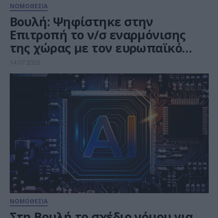
ΝΟΜΟΘΕΣΙΑ
Βουλή: Ψηφίστηκε στην
Επιτροπή το ν/σ εναρμόνισης
της χώρας με τον ευρωπαϊκό
κανονισμό για την τεχνητή
14.07.2026
νοημοσύνη
ΝΟΜΟΘΕΣΙΑ
Στη Βουλή το σχέδιο νόμου για