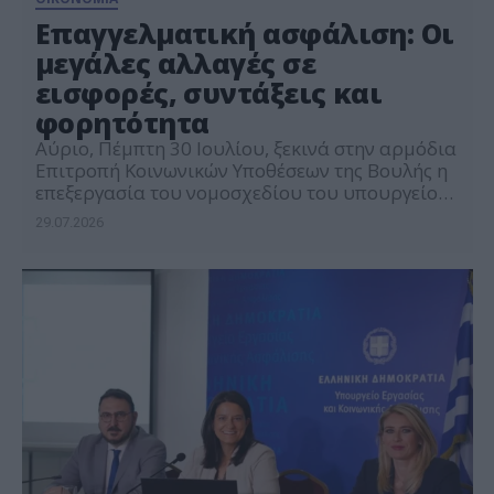
Επαγγελματική ασφάλιση: Οι
μεγάλες αλλαγές σε
εισφορές, συντάξεις και
φορητότητα
Αύριο, Πέμπτη 30 Ιουλίου, ξεκινά στην αρμόδια
Επιτροπή Κοινωνικών Υποθέσεων της Βουλής η
επεξεργασία του νομοσχεδίου του υπουργείου
Εργασίας για την ενίσχυση της επαγγελματικής
29.07.2026
ασφάλισης. Το σχέδιο νόμου, που κατατέθηκε
στη Βουλή στις 27 Ιουλίου, φέρνει αλλαγές στον
δεύτερο πυλώνα του ασφαλιστικού
συστήματος, με στόχο να διευρύνει την
πρόσβαση στη συμπληρωματική
συνταξιοδοτική αποταμίευση και να […]