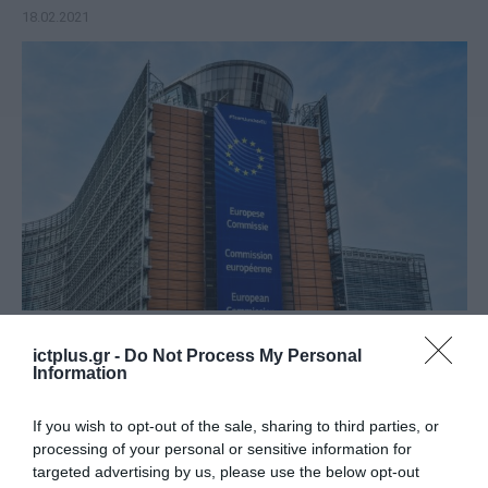
18.02.2021
ΠΡΟΪΟΝΤΑ-ΥΠΗΡΕΣΙΕΣ
Η Ευρωπαϊκή Ένωση θεσπίζει
ictplus.gr -
Do Not Process My Personal
Information
σκληρά πρόστιμα εναντίον των
τεχνολογικών κολοσσών για
If you wish to opt-out of the sale, sharing to third parties, or
αθέμιτη συμπεριφορά και
processing of your personal or sensitive information for
16.12.2020
ανταγωνισμό
targeted advertising by us, please use the below opt-out