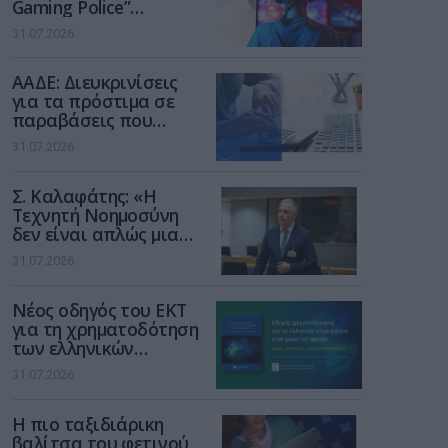
Gaming Police”
ενισχύει την ασφάλεια
31.07.2026
των παιδιών στο
διαδίκτυο
ΑΑΔΕ: Διευκρινίσεις
για τα πρόστιμα σε
παραβάσεις που
αφορούν τους ΦΗΜ
31.07.2026
Σ. Καλαφάτης: «Η
Τεχνητή Νοημοσύνη
δεν είναι απλώς μια
νέα τεχνολογία, είναι
31.07.2026
μια νέα βιομηχανική
επανάσταση»
Νέος οδηγός του ΕΚΤ
για τη χρηματοδότηση
των ελληνικών
επιχειρήσεων στον
31.07.2026
χώρο της άμυνας
Η πιο ταξιδιάρικη
βαλίτσα του φετινού