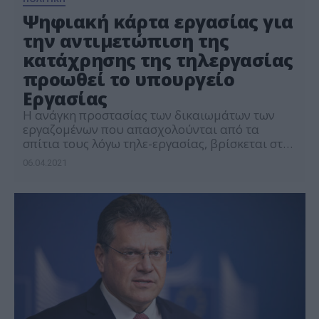
Ψηφιακή κάρτα εργασίας για
την αντιμετώπιση της
κατάχρησης της τηλεργασίας
προωθεί το υπουργείο
Εργασίας
Η ανάγκη προστασίας των δικαιωμάτων των
εργαζομένων που απασχολούνται από τα
σπίτια τους λόγω τηλε-εργασίας, βρίσκεται στο
επίκεντρο μέρους των αλλαγών που φέρνει το
06.04.2021
υπουργείο Εργασίας στην εργατική νομοθεσία.
Με την τηλε-εργασία να αποτελεί κυρίαρχη
πρακτική λόγω της πανδημίας και σύμφωνα με
όλες τις μελέτες να αποτελεί σημαντικό μέρος
της νέας κανονικότητας, το υπουργείο
καθιερώνει […]