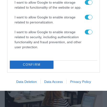
I want to allow Google to enable storage
related to functionality of the website or app.
I want to allow Google to enable storage
related to personalization.
I want to allow Google to enable storage
ΨΗΦΙΑΚΟΣ ΜΕΤΑΣΧΗΜΑΤΙΣΜΟΣ
related to security, including authentication
Σε δημόσια διαβούλευση η
functionality and fraud prevention, and other
Βίβλος του Ψηφιακού
user protection.
Μετασχηματισμού –
Περιλαμβάνει πάνω απο 400
04.12.2020
έργα
CONFIRM
Data Deletion
Data Access
Privacy Policy