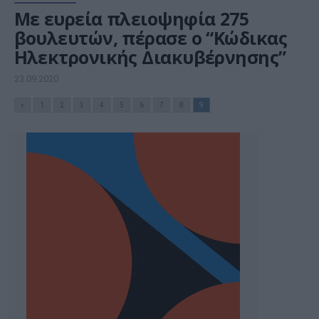
Με ευρεία πλειοψηφία 275
βουλευτών, πέρασε ο “Κώδικας
Ηλεκτρονικής Διακυβέρνησης”
23.09.2020
«
1
2
3
4
5
6
7
8
9