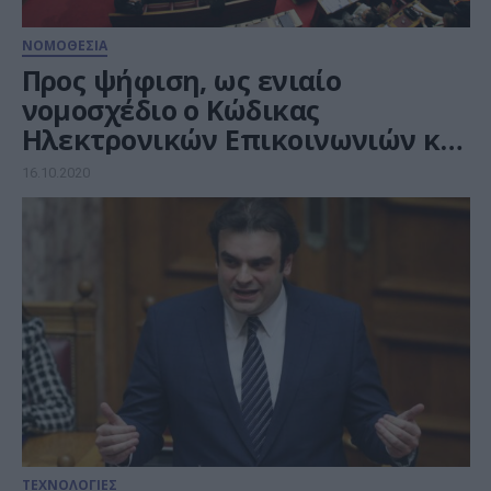
ΝΟΜΟΘΕΣΙΑ
Προς ψήφιση, ως ενιαίο
νομοσχέδιο ο Κώδικας
Ηλεκτρονικών Επικοινωνιών και
ο Κώδικας Ψηφιακής
16.10.2020
Διακυβέρνησης
ΤΕΧΝΟΛΟΓΙΕΣ