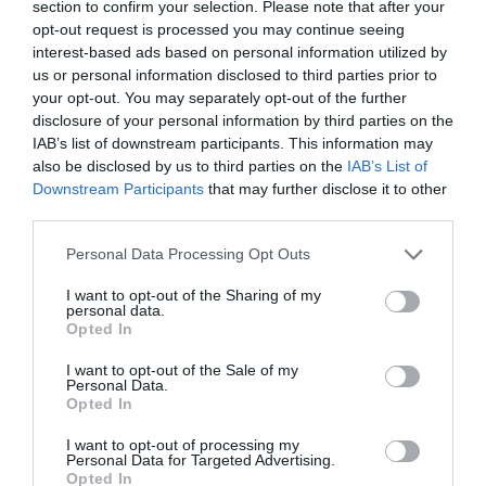
section to confirm your selection. Please note that after your
opt-out request is processed you may continue seeing
interest-based ads based on personal information utilized by
us or personal information disclosed to third parties prior to
your opt-out. You may separately opt-out of the further
disclosure of your personal information by third parties on the
IAB’s list of downstream participants. This information may
also be disclosed by us to third parties on the
IAB’s List of
Downstream Participants
that may further disclose it to other
third parties.
Please note that this website/app uses one or more Google
Personal Data Processing Opt Outs
services and may gather and store information including but
ΨΗΦΙΑΚΟΣ ΜΕΤΑΣΧΗΜΑΤΙΣΜΟΣ
not limited to your visit or usage behaviour. You may click to
I want to opt-out of the Sharing of my
Με την εφαρμογη «Embolio» θα
personal data.
grant or deny consent to Google and its third-party tags to
Opted In
κλείνουμε ραντεβού για το
use your data for below specified purposes in below Google
εμβόλιο του κορονοϊού. Στο
consent section.
I want to opt-out of the Sale of my
Personal Data.
τέλος του χρόνου η πλατφόραμα
11.12.2020
Opted In
Gov.gr στα κινητά
I want to opt-out of processing my
Personal Data for Targeted Advertising.
Opted In