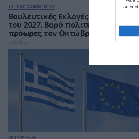
ΕΠΙ ΠΑΝΤΟΣ ΕΠΙΣΤΗΤΟΥ
authenti
Βουλευτικές Εκλογές: Την Άνοιξη
του 2027. Βαρύ πολιτικό ρίσκο οι
πρόωρες τον Οκτώβριο.
20.07.2026
ΑΡΘΡΟΓΡΑΦΙΑ