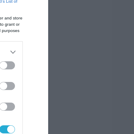
B’s List of
er and store
to grant or
ed purposes
ην