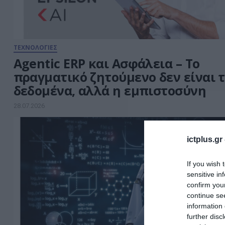
ΤΕΧΝΟΛΟΓΙΕΣ
Agentic ERP και Ασφάλεια – Το
πραγματικό ζητούμενο δεν είναι 
δεδομένα, αλλά η εμπιστοσύνη
28.07.2026
ictplus.gr
If you wish 
sensitive in
confirm you
continue se
information 
further disc