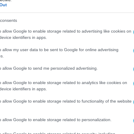
Out
ΑΡΘΡΟΓΡΑΦΙΑ
σ.
Κ. Μητσοτάκης: «Τρέχουμε σαν 
consents
ψηφίζουμε αύριο. Οι Εκλογές τη
o allow Google to enable storage related to advertising like cookies on
άνοιξη του 2027»
evice identifiers in apps.
α
22.07.2026
o allow my user data to be sent to Google for online advertising
s.
to allow Google to send me personalized advertising.
o allow Google to enable storage related to analytics like cookies on
evice identifiers in apps.
o allow Google to enable storage related to functionality of the website
o allow Google to enable storage related to personalization.
o allow Google to enable storage related to security, including