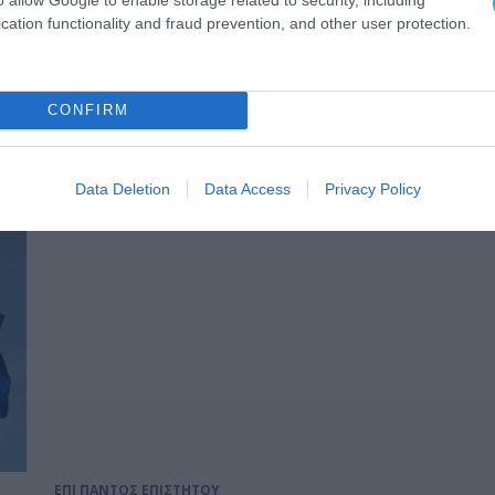
ΕΠΙ ΠΑΝΤΟΣ ΕΠΙΣΤΗΤΟΥ
cation functionality and fraud prevention, and other user protection.
AI Act: Μία σοβαρή νομοθετική
πρωτοβουλία, με σημαντικά κε
που δεν πρέπει να αγνοηθούν
CONFIRM
14.07.2026
Data Deletion
Data Access
Privacy Policy
ΕΠΙ ΠΑΝΤΟΣ ΕΠΙΣΤΗΤΟΥ