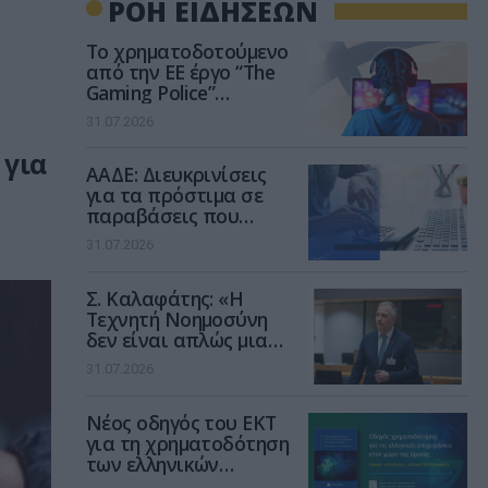
ΡΟΗ ΕΙΔΗΣΕΩΝ
Το χρηματοδοτούμενο
από την ΕΕ έργο “The
Gaming Police”
ενισχύει την ασφάλεια
31.07.2026
των παιδιών στο
διαδίκτυο
 για
ΑΑΔΕ: Διευκρινίσεις
για τα πρόστιμα σε
παραβάσεις που
αφορούν τους ΦΗΜ
31.07.2026
Σ. Καλαφάτης: «Η
Τεχνητή Νοημοσύνη
δεν είναι απλώς μια
νέα τεχνολογία, είναι
31.07.2026
μια νέα βιομηχανική
επανάσταση»
Νέος οδηγός του ΕΚΤ
για τη χρηματοδότηση
των ελληνικών
επιχειρήσεων στον