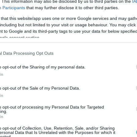
. This information may also be disclosed by us to third parties on the
IA
Participants
that may further disclose it to other third parties.
 that this website/app uses one or more Google services and may gath
ΠΟΛΙΤΙΚΗ
including but not limited to your visit or usage behaviour. You may click 
DSRB: Η νέα διεθνής τράπεζα
 to Google and its third-party tags to use your data for below specifi
Άμυνας και Ανθεκτικότητας
ogle consent section.
υν
δημιουργεί νέες ευκαιρίες για τ
Ελλάδα
l Data Processing Opt Outs
23.07.2026
o opt-out of the Sharing of my personal data.
In
o opt-out of the Sale of my Personal Data.
In
to opt-out of processing my Personal Data for Targeted
ing.
In
o opt-out of Collection, Use, Retention, Sale, and/or Sharing
ersonal Data that Is Unrelated with the Purposes for which it
lected.