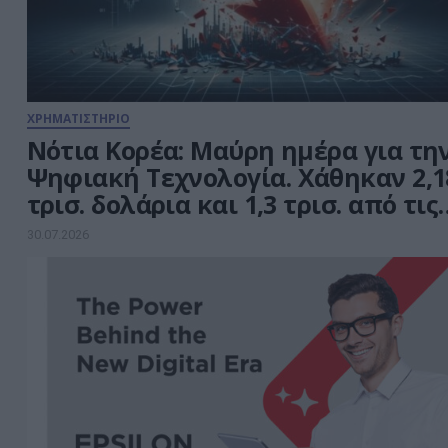
δράσεων του Ταμείου
Ανάκαμψης και Ανθεκτικότητας.
Στην πρώτη γραμμή […]
ΧΡΗΜΑΤΙΣΤΗΡΙΟ
Νότια Κορέα: Μαύρη ημέρα για τη
Ψηφιακή Τεχνολογία. Χάθηκαν 2,1
τρισ. δολάρια και 1,3 τρισ. από τις
εταιρείες ημιαγωγών
30.07.2026