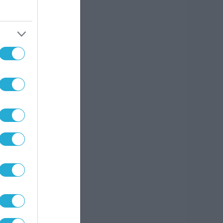
τον
αι