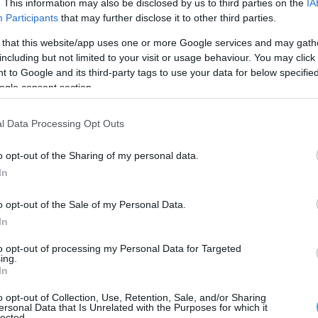
. This information may also be disclosed by us to third parties on the
IA
Participants
that may further disclose it to other third parties.
 that this website/app uses one or more Google services and may gath
including but not limited to your visit or usage behaviour. You may click 
 to Google and its third-party tags to use your data for below specifi
ogle consent section.
ΨΗΦΙΑΚΗ ΣΤΡΑΤΗΓΙΚΗ
ΡΑΑΕΥ: Έξι ψηφιακά παραδοτέα
l Data Processing Opt Outs
αλλάζουν τον τρόπο εποπτείας 
ΦοΔΣΑ
o opt-out of the Sharing of my personal data.
In
23.07.2026
o opt-out of the Sale of my Personal Data.
In
to opt-out of processing my Personal Data for Targeted
ing.
In
o opt-out of Collection, Use, Retention, Sale, and/or Sharing
ersonal Data that Is Unrelated with the Purposes for which it
lected.