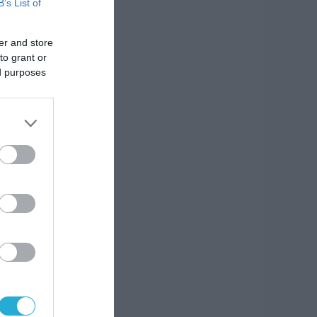
B’s List of
er and store
to grant or
ed purposes
των