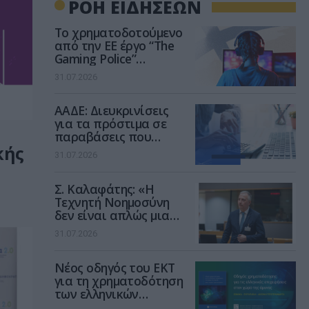
ΡΟΗ ΕΙΔΗΣΕΩΝ
Το χρηματοδοτούμενο
από την ΕΕ έργο “The
Gaming Police”
ενισχύει την ασφάλεια
31.07.2026
των παιδιών στο
διαδίκτυο
ΑΑΔΕ: Διευκρινίσεις
για τα πρόστιμα σε
παραβάσεις που
αφορούν τους ΦΗΜ
κής
31.07.2026
Σ. Καλαφάτης: «Η
Τεχνητή Νοημοσύνη
δεν είναι απλώς μια
νέα τεχνολογία, είναι
31.07.2026
μια νέα βιομηχανική
επανάσταση»
Νέος οδηγός του ΕΚΤ
για τη χρηματοδότηση
των ελληνικών
επιχειρήσεων στον