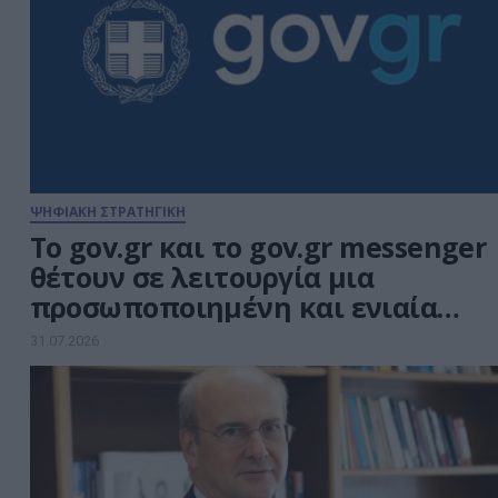
ΨΗΦΙΑΚΗ ΣΤΡΑΤΗΓΙΚΗ
Το gov.gr και το gov.gr messenger
θέτουν σε λειτουργία μια
προσωποποιημένη και ενιαία
εμπειρία εξυπηρέτησης πολιτών
31.07.2026
και επιχειρήσεων