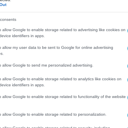
Out
consents
o allow Google to enable storage related to advertising like cookies on
ΨΗΦΙΑΚΟΣ ΜΕΤΑΣΧΗΜΑΤΙΣΜΟΣ
evice identifiers in apps.
Η επόμενη ημέρα του Ψηφιακού
o allow my user data to be sent to Google for online advertising
Κράτους: Το Ενιαίο CRM αλλάζει 
s.
τρόπο εξυπηρέτησης πολιτών κ
επιχειρήσεων
to allow Google to send me personalized advertising.
13.07.2026
»
o allow Google to enable storage related to analytics like cookies on
evice identifiers in apps.
o allow Google to enable storage related to functionality of the website
o allow Google to enable storage related to personalization.
o allow Google to enable storage related to security, including