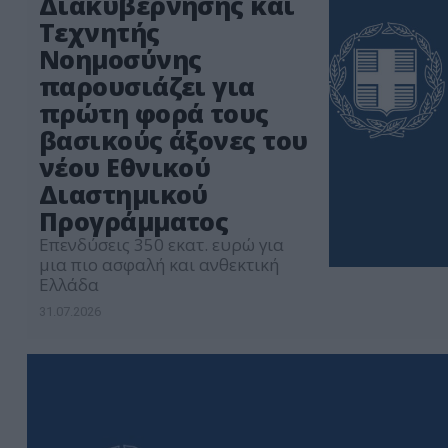
Διακυβέρνησης και
Τεχνητής
Νοημοσύνης
παρουσιάζει για
πρώτη φορά τους
βασικούς άξονες του
νέου Εθνικού
Διαστημικού
Προγράμματος
Επενδύσεις 350 εκατ. ευρώ για
μια πιο ασφαλή και ανθεκτική
Ελλάδα
31.07.2026