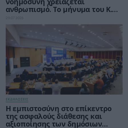
νοημοσύνη χρειάζεται
ανθρωπισμό. Το μήνυμα του Κ.
Δασκαλάκη από τα Χανιά
29.07.2026
ΕΚΔΗΛΩΣΕΙΣ
Η εμπιστοσύνη στο επίκεντρο
της ασφαλούς διάθεσης και
αξιοποίησης των δημόσιων