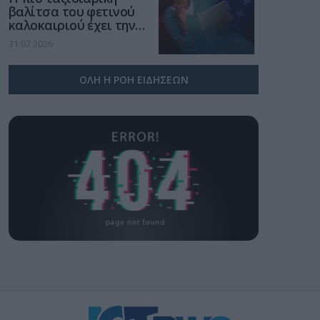
βαλίτσα του φετινού
καλοκαιριού έχει την
υπογραφή της Xiaomi
31.07.2026
ΟΛΗ Η ΡΟΗ ΕΙΔΗΣΕΩΝ