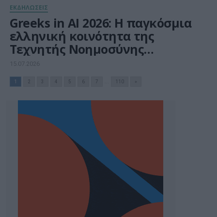
ΕΚΔΗΛΩΣΕΙΣ
Greeks in AI 2026: Η παγκόσμια
ελληνική κοινότητα της
Τεχνητής Νοημοσύνης
συναντιέται στην Αθήνα
15.07.2026
1
2
3
4
5
6
7
...
110
»