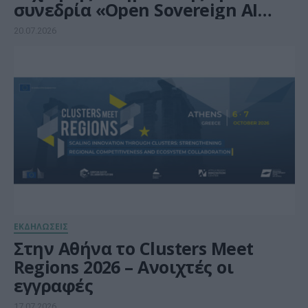
συνεδρία «Open Sovereign AI
Models» της ΕΕΛΛΑΚ στο Greeks
20.07.2026
in AI 2026
ΕΚΔΗΛΩΣΕΙΣ
Στην Αθήνα το Clusters Meet
Regions 2026 – Ανοιχτές οι
εγγραφές
17.07.2026