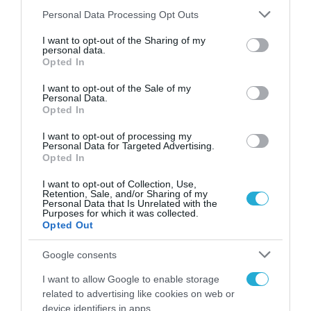
Please note that this website/app uses one or more Google
Personal Data Processing Opt Outs
services and may gather and store information including but
not limited to your visit or usage behaviour. You may click to
I want to opt-out of the Sharing of my
ΕΚΔΗΛΩΣΕΙΣ
personal data.
grant or deny consent to Google and its third-party tags to
Opted In
Το ΕΛΚΑΚ προγραμματίζει Open
use your data for below specified purposes in below Google
Ιnformation Sessions στη ΔΕΘ
consent section.
I want to opt-out of the Sale of my
Personal Data.
2026
Opted In
21.07.2026
I want to opt-out of processing my
Personal Data for Targeted Advertising.
Opted In
I want to opt-out of Collection, Use,
Retention, Sale, and/or Sharing of my
Personal Data that Is Unrelated with the
Purposes for which it was collected.
Opted Out
Google consents
I want to allow Google to enable storage
related to advertising like cookies on web or
device identifiers in apps.