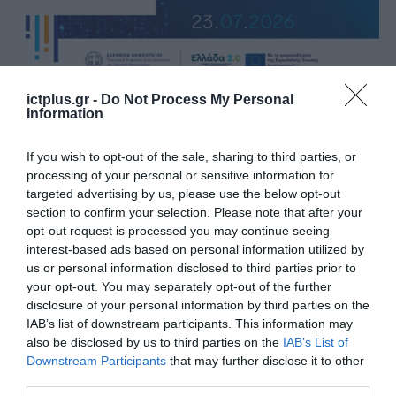
ictplus.gr -
Do Not Process My Personal
ΕΚΔΗΛΩΣΕΙΣ
Information
Παρακολουθήστε live την
Εκδήλωση για την ασφαλή
If you wish to opt-out of the sale, sharing to third parties, or
διάθεση και αξιοποίηση
processing of your personal or sensitive information for
δημόσιων δεδομένων στη νέα
targeted advertising by us, please use the below opt-out
23.07.2026
section to confirm your selection. Please note that after your
ψηφιακή εποχή
opt-out request is processed you may continue seeing
interest-based ads based on personal information utilized by
us or personal information disclosed to third parties prior to
your opt-out. You may separately opt-out of the further
disclosure of your personal information by third parties on the
IAB’s list of downstream participants. This information may
also be disclosed by us to third parties on the
IAB’s List of
Downstream Participants
that may further disclose it to other
third parties.