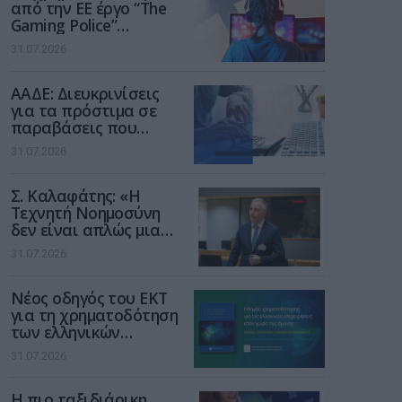
από την ΕΕ έργο “The
Gaming Police”
ενισχύει την ασφάλεια
31.07.2026
των παιδιών στο
διαδίκτυο
ΑΑΔΕ: Διευκρινίσεις
για τα πρόστιμα σε
παραβάσεις που
αφορούν τους ΦΗΜ
31.07.2026
Σ. Καλαφάτης: «Η
Τεχνητή Νοημοσύνη
δεν είναι απλώς μια
νέα τεχνολογία, είναι
31.07.2026
μια νέα βιομηχανική
επανάσταση»
Νέος οδηγός του ΕΚΤ
για τη χρηματοδότηση
των ελληνικών
επιχειρήσεων στον
31.07.2026
χώρο της άμυνας
Η πιο ταξιδιάρικη