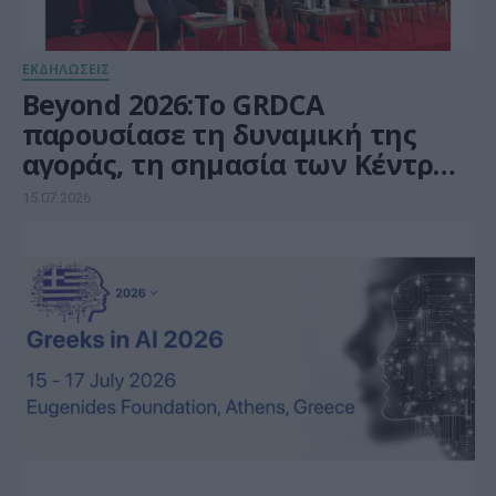
ΕΚΔΗΛΩΣΕΙΣ
Beyond 2026:Το GRDCA
παρουσίασε τη δυναμική της
αγοράς, τη σημασία των Κέντρων
Δεδομένων και τη συμβολή τους
15.07.2026
στην ψηφιακή οικονομία