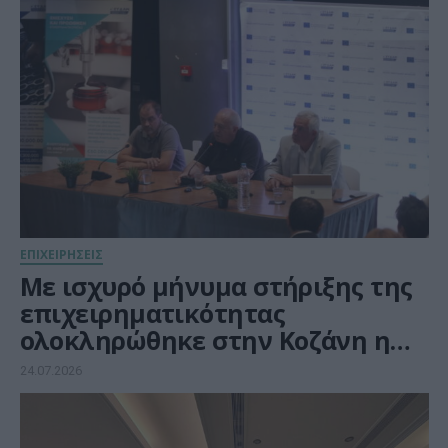
ΕΠΙΧΕΙΡΗΣΕΙΣ
Με ισχυρό μήνυμα στήριξης της
επιχειρηματικότητας
ολοκληρώθηκε στην Κοζάνη η
περιοδεία της ΕΥΔΑΜ για τις
24.07.2026
νέες δράσεις ύψους 140 εκατ.
ευρώ