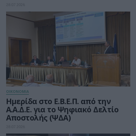
δεδομένων
28.07.2026
ΟΙΚΟΝΟΜΙΑ
Ημερίδα στο Ε.Β.Ε.Π. από την
Α.Α.Δ.Ε. για το Ψηφιακό Δελτίο
Αποστολής (ΨΔΑ)
28.07.2026