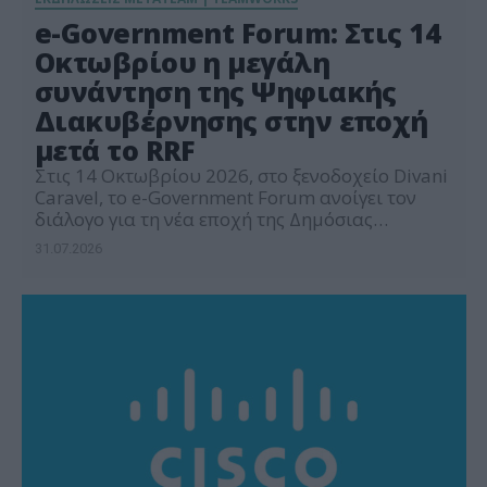
e-Government Forum: Στις 14
Οκτωβρίου η μεγάλη
συνάντηση της Ψηφιακής
Διακυβέρνησης στην εποχή
μετά το RRF
Στις 14 Οκτωβρίου 2026, στο ξενοδοχείο Divani
Caravel, το e-Government Forum ανοίγει τον
διάλογο για τη νέα εποχή της Δημόσιας
Διοίκησης, με κεντρικό θέμα «Από τον Ψηφιακό
31.07.2026
Μετασχηματισμό στην Λειτουργική
Μεταρρύθμιση». Ένας θεματικός άξονας που
αποκτά ξεχωριστή σημασία, καθώς η Ελλάδα
περνά πλέον από τη φάση της μεγάλης
ψηφιακής επιτάχυνσης που χρηματοδοτήθηκε
και από το Ταμείο Ανάκαμψης, στη δύσκολη
αλλά […]