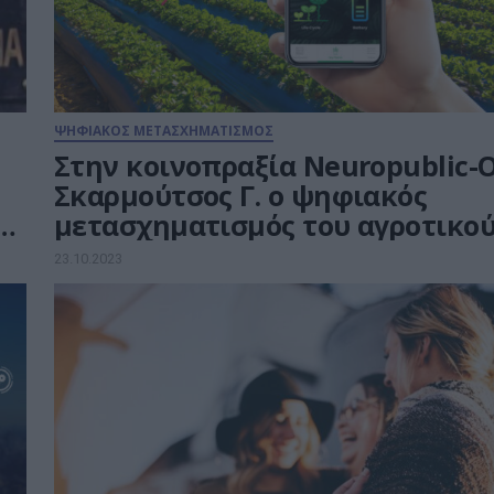
ΨΗΦΙΑΚΟΣ ΜΕΤΑΣΧΗΜΑΤΙΣΜΟΣ
Στην κοινοπραξία Neuropublic-O
Σκαρμούτσος Γ. ο ψηφιακός
ύ
μετασχηματισμός του αγροτικο
τομέα έναντι 33,7 εκατ. ευρώ
23.10.2023