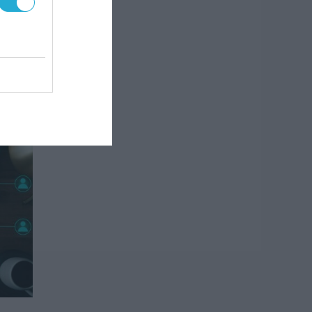
ια
ου