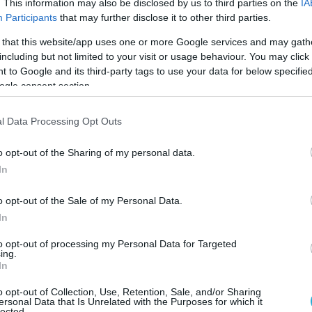
. This information may also be disclosed by us to third parties on the
IA
Participants
that may further disclose it to other third parties.
 that this website/app uses one or more Google services and may gath
ΕΡΓΑ - ΕΓΚΑΤΑΣΤΑΣΕΙΣ
including but not limited to your visit or usage behaviour. You may click 
Έξι κοινοπραξίες ανέλαβαν την
 to Google and its third-party tags to use your data for below specifi
εκπαίδευση ψηφιακών δεξιοτή
ogle consent section.
του στρατού, έναντι 71,7 εκατ. 
l Data Processing Opt Outs
26.09.2023
o opt-out of the Sharing of my personal data.
In
o opt-out of the Sale of my Personal Data.
In
to opt-out of processing my Personal Data for Targeted
ing.
In
o opt-out of Collection, Use, Retention, Sale, and/or Sharing
ersonal Data that Is Unrelated with the Purposes for which it
lected.