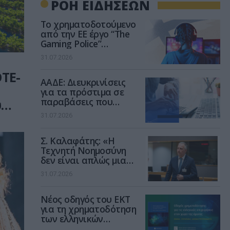
ΡΟΗ ΕΙΔΗΣΕΩΝ
Το χρηματοδοτούμενο
από την ΕΕ έργο “The
Gaming Police”
ενισχύει την ασφάλεια
31.07.2026
των παιδιών στο
διαδίκτυο
TE-
ΑΑΔΕ: Διευκρινίσεις
για τα πρόστιμα σε
παραβάσεις που
ύ
αφορούν τους ΦΗΜ
31.07.2026
Σ. Καλαφάτης: «Η
Τεχνητή Νοημοσύνη
δεν είναι απλώς μια
νέα τεχνολογία, είναι
31.07.2026
μια νέα βιομηχανική
επανάσταση»
Νέος οδηγός του ΕΚΤ
για τη χρηματοδότηση
των ελληνικών
επιχειρήσεων στον