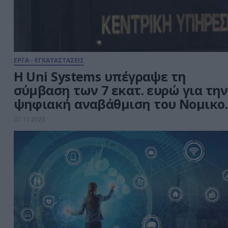
επικοινωνίας, όπως […]
ΕΡΓΑ - ΕΓΚΑΤΑΣΤΑΣΕΙΣ
Η Uni Systems υπέγραψε τη
σύμβαση των 7 εκατ. ευρώ για την
ψηφιακή αναβάθμιση του Νομικο
Συμβουλίου του Κράτους
01.11.2023