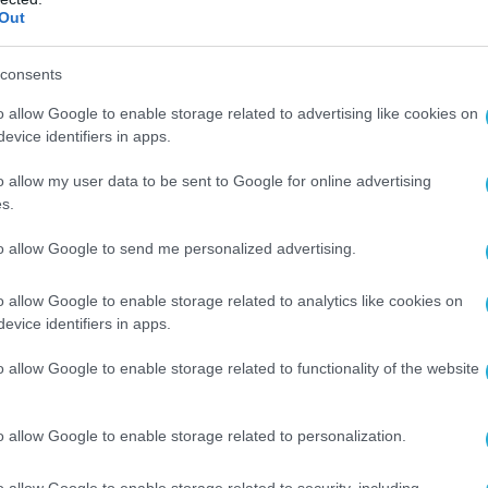
Out
ΕΡΓΑ - ΔΙΑΓΩΝΙΣΜΟΙ
R
Διαγωνισμός εύρεσης συμβούλο
consents
για το ΣΥΖΕΥΞΙΣ ΙΙ από την ΚτΠ
o allow Google to enable storage related to advertising like cookies on
έναντι 270,4 χιλ. ευρώ
evice identifiers in apps.
21.09.2023
o allow my user data to be sent to Google for online advertising
s.
to allow Google to send me personalized advertising.
o allow Google to enable storage related to analytics like cookies on
evice identifiers in apps.
o allow Google to enable storage related to functionality of the website
o allow Google to enable storage related to personalization.
o allow Google to enable storage related to security, including