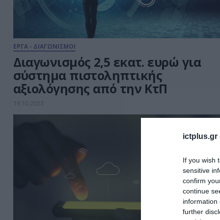
ΕΡΓΑ - ΔΙΑΓΩΝΙΣΜΟΙ
Διαγωνισμός 2,5 εκατ. ευρώ για
σύστημα πιστοληπτικής
αξιολόγησης από την ΚτΠ
19.10.2023
ictplus.gr
If you wish 
sensitive in
confirm you
continue se
information 
further disc