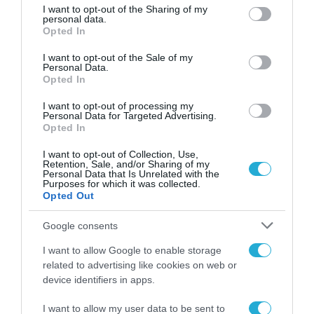
παραβάσεις που
not limited to your visit or usage behaviour. You may click to
I want to opt-out of the Sharing of my
personal data.
αφορούν τους ΦΗΜ
grant or deny consent to Google and its third-party tags to
31.07.2026
Opted In
use your data for below specified purposes in below Google
consent section.
I want to opt-out of the Sale of my
Σ. Καλαφάτης: «Η
Personal Data.
Τεχνητή Νοημοσύνη
Opted In
δεν είναι απλώς μια
νέα τεχνολογία, είναι
I want to opt-out of processing my
31.07.2026
μια νέα βιομηχανική
Personal Data for Targeted Advertising.
επανάσταση»
Opted In
Νέος οδηγός του ΕΚΤ
για τη χρηματοδότηση
I want to opt-out of Collection, Use,
Retention, Sale, and/or Sharing of my
των ελληνικών
Personal Data that Is Unrelated with the
επιχειρήσεων στον
Purposes for which it was collected.
31.07.2026
χώρο της άμυνας
Opted Out
Η πιο ταξιδιάρικη
Google consents
βαλίτσα του φετινού
καλοκαιριού έχει την
I want to allow Google to enable storage
υπογραφή της Xiaomi
related to advertising like cookies on web or
31.07.2026
device identifiers in apps.
ΟΛΗ Η ΡΟΗ ΕΙΔΗΣΕΩΝ
I want to allow my user data to be sent to