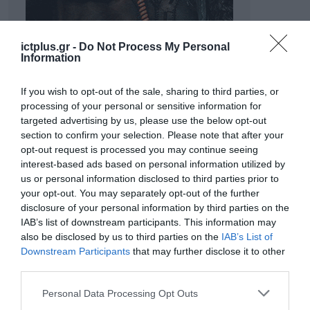
ictplus.gr -
Do Not Process My Personal
Information
If you wish to opt-out of the sale, sharing to third parties, or
processing of your personal or sensitive information for
targeted advertising by us, please use the below opt-out
section to confirm your selection. Please note that after your
opt-out request is processed you may continue seeing
interest-based ads based on personal information utilized by
us or personal information disclosed to third parties prior to
ΡΟΗ ΕΙΔΗΣΕΩΝ
your opt-out. You may separately opt-out of the further
disclosure of your personal information by third parties on the
Το χρηματοδοτούμενο
IAB’s list of downstream participants. This information may
από την ΕΕ έργο “The
also be disclosed by us to third parties on the
IAB’s List of
Gaming Police”
Downstream Participants
that may further disclose it to other
ενισχύει την ασφάλεια
31.07.2026
των παιδιών στο
third parties.
διαδίκτυο
Please note that this website/app uses one or more Google
ΑΑΔΕ: Διευκρινίσεις
Personal Data Processing Opt Outs
για τα πρόστιμα σε
services and may gather and store information including but