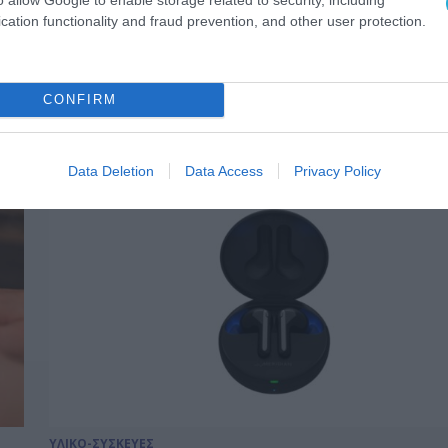
ΥΛΙΚΟ-ΣΥΣΚΕΥΕΣ
cation functionality and fraud prevention, and other user protection.
Με πάνω από 200 εκθέτες και
υβριδική συμμετοχή άνοιξε η 
στην Σανγκάη
CONFIRM
23.02.2021
Data Deletion
Data Access
Privacy Policy
ΥΛΙΚΟ-ΣΥΣΚΕΥΕΣ