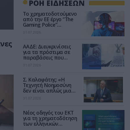
ΡΟΗ ΕΙΔΗΣΕΩΝ
Το χρηματοδοτούμενο
από την ΕΕ έργο “The
Gaming Police”
ενισχύει την ασφάλεια
31.07.2026
των παιδιών στο
διαδίκτυο
ένες
ΑΑΔΕ: Διευκρινίσεις
για τα πρόστιμα σε
παραβάσεις που
αφορούν τους ΦΗΜ
31.07.2026
Σ. Καλαφάτης: «Η
Τεχνητή Νοημοσύνη
δεν είναι απλώς μια
νέα τεχνολογία, είναι
31.07.2026
μια νέα βιομηχανική
επανάσταση»
Νέος οδηγός του ΕΚΤ
για τη χρηματοδότηση
των ελληνικών
επιχειρήσεων στον