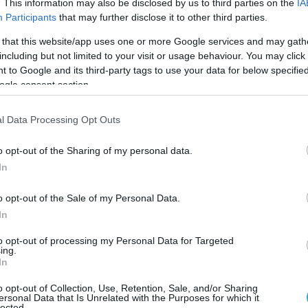
. This information may also be disclosed by us to third parties on the
IA
Participants
that may further disclose it to other third parties.
 that this website/app uses one or more Google services and may gath
ΥΛΙΚΟ-ΣΥΣΚΕΥΕΣ
including but not limited to your visit or usage behaviour. You may click 
Νέα σειρά ηλεκτρομηχανικών
 to Google and its third-party tags to use your data for below specifi
κινητήρων για μικρές βάνες,
ogle consent section.
αθόρυβης λειτουργίας με
επικοινωνία από την Siemens
l Data Processing Opt Outs
02.03.2021
o opt-out of the Sharing of my personal data.
In
o opt-out of the Sale of my Personal Data.
In
to opt-out of processing my Personal Data for Targeted
ing.
In
o opt-out of Collection, Use, Retention, Sale, and/or Sharing
ersonal Data that Is Unrelated with the Purposes for which it
lected.