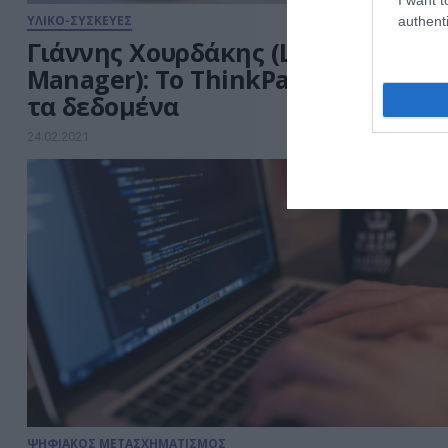
ΥΛΙΚΟ-ΣΥΣΚΕΥΕΣ
authenti
Γιάννης Χουρδάκης (Lenovo Sales
Μanager): Το ThinkPad X1 αλλάζει
τα δεδομένα
24.02.2021
ΨΗΦΙΑΚΟΣ ΜΕΤΑΣΧΗΜΑΤΙΣΜΟΣ