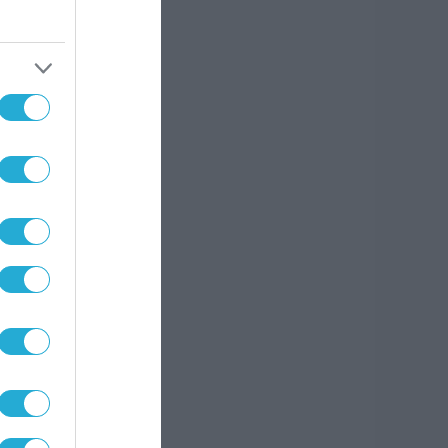
ς
αι
ιρά