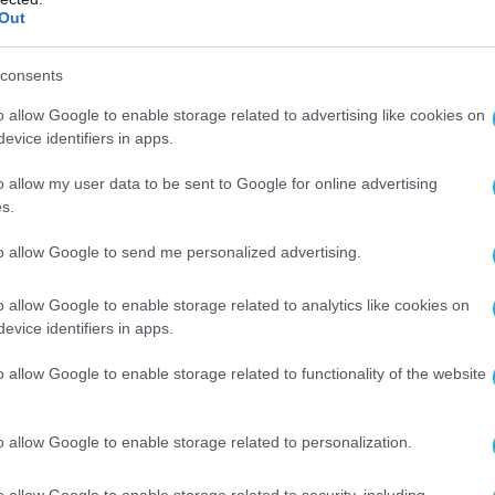
Out
ΥΛΙΚΟ-ΣΥΣΚΕΥΕΣ
Εκτυπωτές για γρήγορη, υψηλή
consents
ευκρίνειας παραγωγή CAD, GIS κ
o allow Google to enable storage related to advertising like cookies on
ν
αφίσας – υποδεχθείτε τη νέα σε
evice identifiers in apps.
Canon imagePROGRAF TX Series
01.03.2021
o allow my user data to be sent to Google for online advertising
s.
to allow Google to send me personalized advertising.
o allow Google to enable storage related to analytics like cookies on
evice identifiers in apps.
o allow Google to enable storage related to functionality of the website
o allow Google to enable storage related to personalization.
o allow Google to enable storage related to security, including