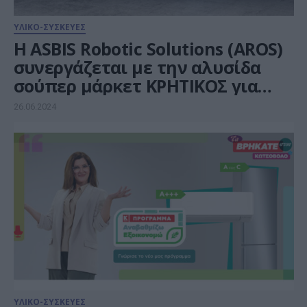
ΥΛΙΚΟ-ΣΥΣΚΕΥΕΣ
Η ASBIS Robotic Solutions (AROS)
συνεργάζεται με την αλυσίδα
σούπερ μάρκετ KΡΗΤΙΚΟΣ για
τεχνολογία αυτόνομου
26.06.2024
καθαρισμού στα καταστήματά
της
ΥΛΙΚΟ-ΣΥΣΚΕΥΕΣ