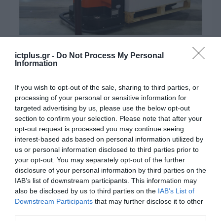
ΥΛΙΚΟ-ΣΥΣΚΕΥΕΣ
Mobile Technology: Το πιο
ictplus.gr -
Do Not Process My Personal
Information
προσιτό Co-bot AGV έφτασε στην
Ελλάδα
If you wish to opt-out of the sale, sharing to third parties, or
processing of your personal or sensitive information for
09.04.2024
targeted advertising by us, please use the below opt-out
section to confirm your selection. Please note that after your
opt-out request is processed you may continue seeing
interest-based ads based on personal information utilized by
us or personal information disclosed to third parties prior to
your opt-out. You may separately opt-out of the further
disclosure of your personal information by third parties on the
IAB’s list of downstream participants. This information may
also be disclosed by us to third parties on the
IAB’s List of
Downstream Participants
that may further disclose it to other
third parties.