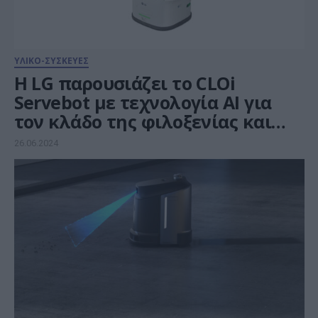
ΥΛΙΚΟ-ΣΥΣΚΕΥΕΣ
Η LG παρουσιάζει το CLOi
Servebot με τεχνολογία AI για
τον κλάδο της φιλοξενίας και
της υγειονομικής περίθαλψης
26.06.2024