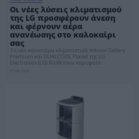
Οι νέες λύσεις κλιματισμού
της LG προσφέρουν άνεση
και φέρνουν αέρα
ανανέωσης στο καλοκαίρι
σας
Τα νέα καινοτόμα κλιματιστικά Artcool Gallery
Premium και DUALCOOL Planet της LG
Electronics (LG) διαθέτουν κορυφαία
τεχνολογικά χαρακτηριστικά και προσφέρουν
27.06.2024
αποδοτική ψύξη για έναν φρέσκο αέρα
ανανέωσης και δροσιάς στο σπίτι σας. Το νέο LG
Artcool Gallery Premium απαρτίζεται από μια
LCD οθόνη 27 ιντσών full HD που περιβάλλεται
από μία κομψή ξύλινη κορνίζα, διακοσμώντας
[…]