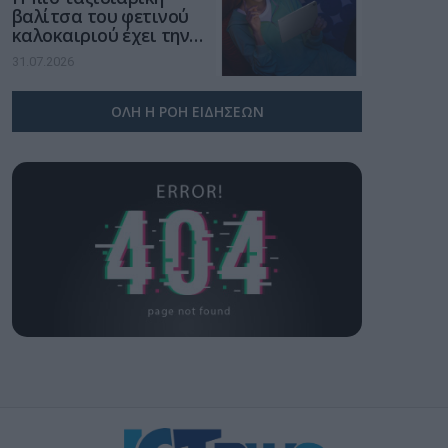
βαλίτσα του φετινού
καλοκαιριού έχει την
υπογραφή της Xiaomi
31.07.2026
ΟΛΗ Η ΡΟΗ ΕΙΔΗΣΕΩΝ