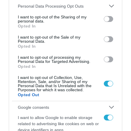
Please note that this website/app uses one or more Google
Personal Data Processing Opt Outs
services and may gather and store information including but
ΥΛΙΚΟ-ΣΥΣΚΕΥΕΣ
not limited to your visit or usage behaviour. You may click to
I want to opt-out of the Sharing of my
Η Epson παρουσιάζει την
personal data.
grant or deny consent to Google and its third-party tags to
Opted In
τελευταία εξέλιξη της
use your data for below specified purposes in below Google
εκτύπωσης Line Inkjet χωρίς
consent section.
I want to opt-out of the Sale of my
Personal Data.
θερμότητα
05.04.2024
Opted In
I want to opt-out of processing my
Personal Data for Targeted Advertising.
Opted In
I want to opt-out of Collection, Use,
Retention, Sale, and/or Sharing of my
Personal Data that Is Unrelated with the
Purposes for which it was collected.
Opted Out
Google consents
I want to allow Google to enable storage
related to advertising like cookies on web or
ΥΛΙΚΟ-ΣΥΣΚΕΥΕΣ
device identifiers in apps.