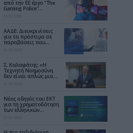
από την ΕΕ έργο “The
Gaming Police”
ενισχύει την ασφάλεια
31.07.2026
των παιδιών στο
διαδίκτυο
ΑΑΔΕ: Διευκρινίσεις
για τα πρόστιμα σε
παραβάσεις που
αφορούν τους ΦΗΜ
31.07.2026
Σ. Καλαφάτης: «Η
Τεχνητή Νοημοσύνη
δεν είναι απλώς μια
νέα τεχνολογία, είναι
31.07.2026
μια νέα βιομηχανική
επανάσταση»
Νέος οδηγός του ΕΚΤ
για τη χρηματοδότηση
των ελληνικών
επιχειρήσεων στον
31.07.2026
χώρο της άμυνας
Η πιο ταξιδιάρικη