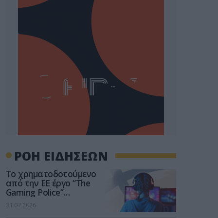
ΡΟΗ ΕΙΔΗΣΕΩΝ
Το χρηματοδοτούμενο
από την ΕΕ έργο “The
Gaming Police”
ενισχύει την ασφάλεια
31.07.2026
των παιδιών στο