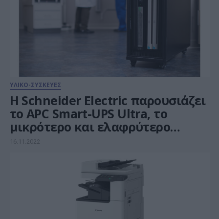
ΥΛΙΚΟ-ΣΥΣΚΕΥΕΣ
Η Schneider Electric παρουσιάζει
το APC Smart-UPS Ultra, το
μικρότερο και ελαφρύτερο
μονοφασικό UPS 3kW & 5kW της
16.11.2022
αγοράς