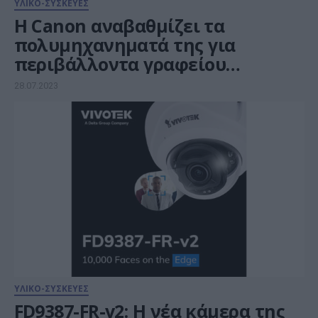
ΥΛΙΚΟ-ΣΥΣΚΕΥΕΣ
Η Canon αναβαθμίζει τα
πολυμηχανηματά της για
περιβάλλοντα γραφείου
ενισχύοντας τα χαρακτηριστικά
28.07.2023
ασφάλειας και βιωσιμότητας
ΥΛΙΚΟ-ΣΥΣΚΕΥΕΣ
FD9387-FR-v2: Η νέα κάμερα της