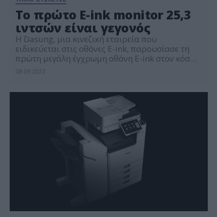
To πρώτο E-ink monitor 25,3
ιντσών είναι γεγονός
Η Dasung, μια κινεζική εταιρεία που
ειδικεύεται στις οθόνες E-ink, παρουσίασε τη
πρώτη μεγάλη έγχρωμη οθόνη E-ink στον κόσμο
για εφαρμογές γραφείου μέσω Indiegogo
08.09.2023