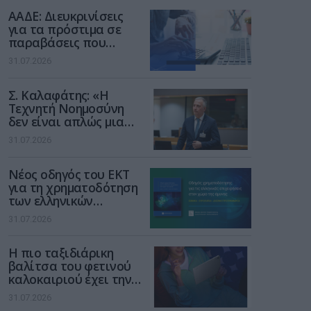
διαδίκτυο
ΑΑΔΕ: Διευκρινίσεις
για τα πρόστιμα σε
παραβάσεις που
αφορούν τους ΦΗΜ
31.07.2026
Σ. Καλαφάτης: «Η
Τεχνητή Νοημοσύνη
δεν είναι απλώς μια
νέα τεχνολογία, είναι
31.07.2026
μια νέα βιομηχανική
επανάσταση»
Νέος οδηγός του ΕΚΤ
για τη χρηματοδότηση
των ελληνικών
επιχειρήσεων στον
31.07.2026
χώρο της άμυνας
Η πιο ταξιδιάρικη
βαλίτσα του φετινού
καλοκαιριού έχει την
υπογραφή της Xiaomi
31.07.2026