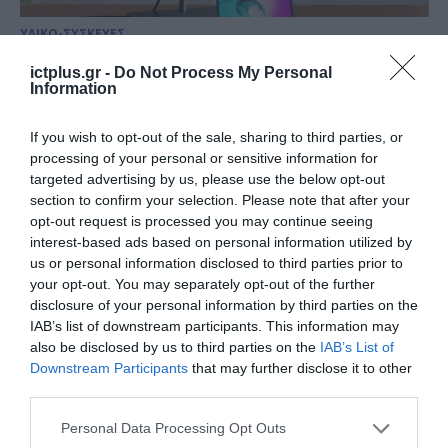
ΥΛΙΚΟ-ΣΥΣΚΕΥΕΣ
Lenovo ThinkCentre neo 50a 24
ictplus.gr -
Do Not Process My Personal
All-in-One: Με ΑΙ για έξυπνες
Information
επιδόσεις, παραγωγικότητα και
If you wish to opt-out of the sale, sharing to third parties, or
συνεργατικότητα
21.07.2022
processing of your personal or sensitive information for
targeted advertising by us, please use the below opt-out
section to confirm your selection. Please note that after your
opt-out request is processed you may continue seeing
interest-based ads based on personal information utilized by
us or personal information disclosed to third parties prior to
your opt-out. You may separately opt-out of the further
disclosure of your personal information by third parties on the
IAB’s list of downstream participants. This information may
also be disclosed by us to third parties on the
IAB’s List of
Downstream Participants
that may further disclose it to other
third parties.
Please note that this website/app uses one or more Google
Personal Data Processing Opt Outs
ΥΛΙΚΟ-ΣΥΣΚΕΥΕΣ
services and may gather and store information including but