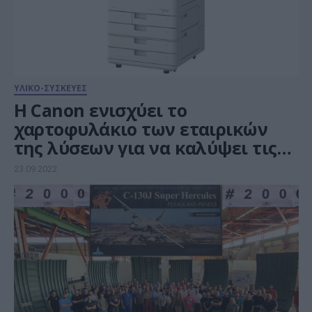
ΥΛΙΚΟ-ΣΥΣΚΕΥΕΣ
Η Canon ενισχύει το
χαρτοφυλάκιο των εταιρικών
της λύσεων για να καλύψει τις
εξελισσόμενες ανάγκες
23.09.2022
υβριδικής εργασίας