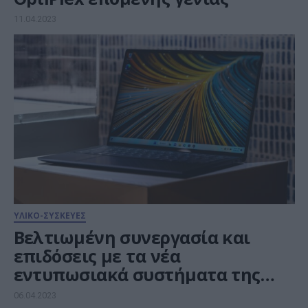
11.04.2023
ΥΛΙΚΟ-ΣΥΣΚΕΥΕΣ
Βελτιωμένη συνεργασία και
επιδόσεις με τα νέα
εντυπωσιακά συστήματα της
Dell
06.04.2023