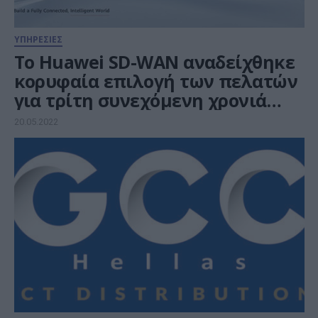
ΥΠΗΡΕΣΙΕΣ
Το Huawei SD-WAN αναδείχθηκε
κορυφαία επιλογή των πελατών
για τρίτη συνεχόμενη χρονιά
από το Gartner Peer Ιnsights
20.05.2022