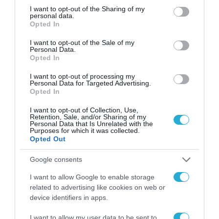
Χρήση drones στον
not limited to your visit or usage behaviour. You may click to
I want to opt-out of the Sharing of my
personal data.
επιχειρηματικό κόσμο
grant or deny consent to Google and its third-party tags to
Opted In
use your data for below specified purposes in below Google
17.06.2022
consent section.
I want to opt-out of the Sale of my
Personal Data.
Opted In
I want to opt-out of processing my
Personal Data for Targeted Advertising.
Opted In
I want to opt-out of Collection, Use,
Retention, Sale, and/or Sharing of my
Personal Data that Is Unrelated with the
Purposes for which it was collected.
Opted Out
Google consents
ΥΛΙΚΟ-ΣΥΣΚΕΥΕΣ
I want to allow Google to enable storage
related to advertising like cookies on web or
Νέα σειρά Ζ από την HP για
device identifiers in apps.
επαγγελματική δημιουργία
χωρίς περιορισμούς
I want to allow my user data to be sent to