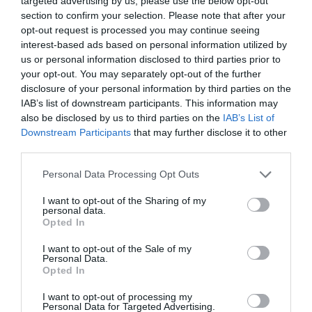
targeted advertising by us, please use the below opt-out
καταγράφεται ως μία από τις κορυφαίες
section to confirm your selection. Please note that after your
χώρες της Ανατολικής Ευρώπης σε αριθμό
opt-out request is processed you may continue seeing
startups που αξιοποιούν τεχνολογίες
interest-based ads based on personal information utilized by
us or personal information disclosed to third parties prior to
τεχνητής νοημοσύνης», εξήγησε.
your opt-out. You may separately opt-out of the further
disclosure of your personal information by third parties on the
Όπως τόνισε, ο πειραματισμός με τα
IAB’s list of downstream participants. This information may
also be disclosed by us to third parties on the
IAB’s List of
διαθέσιμα εργαλεία τεχνητής νοημοσύνης
Downstream Participants
that may further disclose it to other
είναι ιδιαίτερα χρήσιμος, ακόμη και μέσω
third parties.
δωρεάν εφαρμογών. Ωστόσο, απαιτείται
Please note that this website/app uses one or more Google
Personal Data Processing Opt Outs
στρατηγικός σχεδιασμός από τις
services and may gather and store information including but
not limited to your visit or usage behaviour. You may click to
I want to opt-out of the Sharing of my
επιχειρήσεις, με σαφή use cases και σωστή
personal data.
grant or deny consent to Google and its third-party tags to
Opted In
ενσωμάτωση της τεχνολογίας στις
use your data for below specified purposes in below Google
consent section.
καθημερινές λειτουργίες των οργανισμών,
I want to opt-out of the Sale of my
Personal Data.
ώστε να προκύπτουν ουσιαστικά
Opted In
αποτελέσματα.
I want to opt-out of processing my
Personal Data for Targeted Advertising.