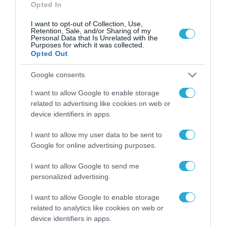
Opted In
«Το συνολικό όφελος από τη χρήση της
τεχνητής νοημοσύνης είναι πολλαπλάσιο
I want to opt-out of Collection, Use,
Retention, Sale, and/or Sharing of my
Personal Data that Is Unrelated with the
του κόστους εφαρμογής της», κατέληξε.
Purposes for which it was collected.
Opted Out
Το Regional Growth Conference
Google consents
πραγματοποιήθηκε από τις 19 έως τις 21
I want to allow Google to enable storage
Μαΐου στο Συνεδριακό και Πολιτιστικό
related to advertising like cookies on web or
Κέντρο του Πανεπιστημίου Πατρών, και
device identifiers in apps.
ύστερα από 14 χρόνια πλέον έχει καθιερωθεί
I want to allow my user data to be sent to
ως ένας σημαντικός θεσμός διαλόγου και
Google for online advertising purposes.
ανταλλαγής ιδεών για το μέλλον των
I want to allow Google to send me
ελληνικών περιφερειών και της
personalized advertising.
πραγματικής οικονομίας, συμβάλλοντας
I want to allow Google to enable storage
ουσιαστικά στη διαμόρφωση ενός σύγχρονου
related to analytics like cookies on web or
και βιώσιμου αναπτυξιακού μοντέλου για τη
device identifiers in apps.