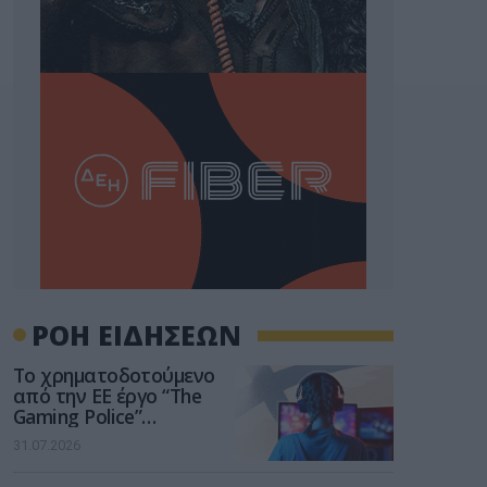
ΡΟΗ ΕΙΔΗΣΕΩΝ
Το χρηματοδοτούμενο
από την ΕΕ έργο “The
Gaming Police”
ενισχύει την ασφάλεια
31.07.2026
των παιδιών στο
διαδίκτυο