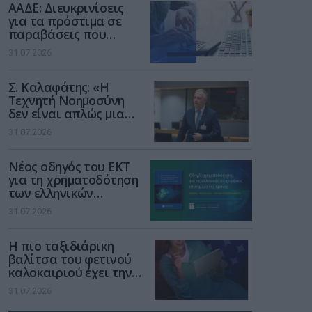
ΑΑΔΕ: Διευκρινίσεις
για τα πρόστιμα σε
παραβάσεις που
αφορούν τους ΦΗΜ
31.07.2026
Σ. Καλαφάτης: «Η
Τεχνητή Νοημοσύνη
δεν είναι απλώς μια
νέα τεχνολογία, είναι
31.07.2026
μια νέα βιομηχανική
επανάσταση»
Νέος οδηγός του ΕΚΤ
για τη χρηματοδότηση
των ελληνικών
επιχειρήσεων στον
31.07.2026
χώρο της άμυνας
Η πιο ταξιδιάρικη
βαλίτσα του φετινού
καλοκαιριού έχει την
υπογραφή της Xiaomi
31.07.2026