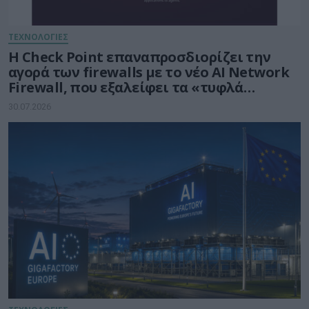
ΤΕΧΝΟΛΟΓΙΕΣ
Η Check Point επαναπροσδιορίζει την
αγορά των firewalls με το νέο AI Network
Firewall, που εξαλείφει τα «τυφλά
σημεία» της Τεχνητής Νοημοσύνης σε
30.07.2026
κάθε δίκτυο