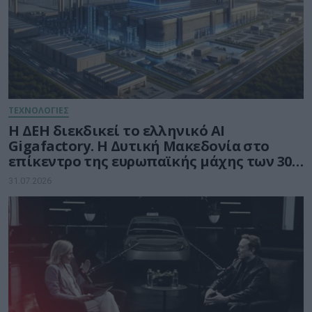
ΤΕΧΝΟΛΟΓΙΕΣ
Η ΔΕΗ διεκδικεί το ελληνικό AI
Gigafactory. Η Δυτική Μακεδονία στο
επίκεντρο της ευρωπαϊκής μάχης των 30
δισ. ευρώ για την Τεχνητή Νοημοσύνη
31.07.2026