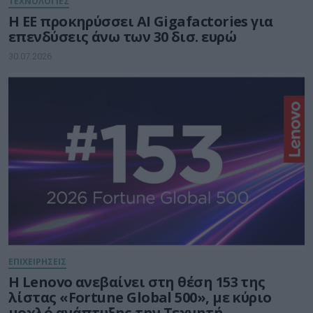
ΤΕΧΝΟΛΟΓΙΕΣ
Η ΕΕ προκηρύσσει AI Gigafactories για
επενδύσεις άνω των 30 δισ. ευρώ
30.07.2026
ΕΠΙΧΕΙΡΗΣΕΙΣ
Η Lenovo ανεβαίνει στη θέση 153 της
λίστας «Fortune Global 500», με κύριο
μοχλό ανάπτυξης την Τεχνητή