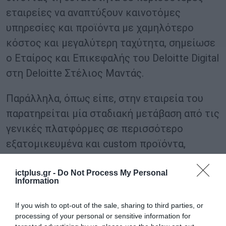
εταιρείες να αναπτύξουν καινοτόμες
υπηρεσίες και προϊόντα με χαμηλότερο
κόστος και μεγαλύτερη ταχύτητα, σημείωσε
ο Εταίρος και Επικεφαλής του Deloitte Digital
στη Deloitte Στέλιος Μαντάς.
Παράλληλα, όπως είπε, στην εταιρεία του
παρατηρείται μία σταδιακή μετάβαση από τις
γενικές πλατφόρμες σε περισσότερο
εξατομικευμένα και custom προϊόντα,
προσαρμοσμένα στις ανάγκες κάθε
επιχείρησης και πελάτη.
ictplus.gr -
Do Not Process My Personal
Information
«Η εικόνα της Ελλάδας στον τομέα της
If you wish to opt-out of the sale, sharing to third parties, or
καινοτομίας είναι θετική, καθώς
processing of your personal or sensitive information for