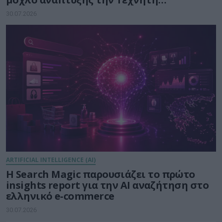
Νοημοσύνη
30.07.2026
ARTIFICIAL INTELLIGENCE (AI)
Η Search Magic παρουσιάζει το πρώτο
insights report για την AI αναζήτηση στο
ελληνικό e-commerce
30.07.2026