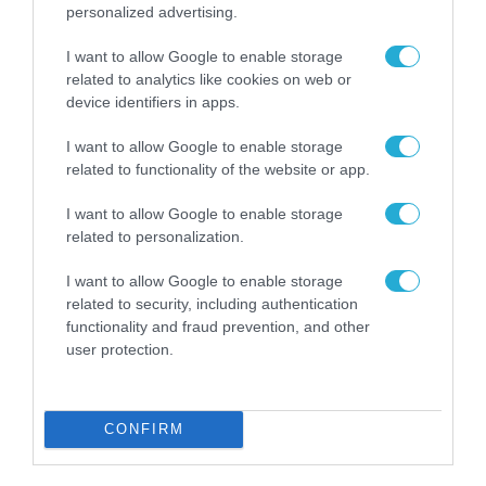
personalized advertising.
I want to allow Google to enable storage
related to analytics like cookies on web or
ΡΟΗ ΕΙΔΗΣΕΩΝ
device identifiers in apps.
Το χρηματοδοτούμενο
I want to allow Google to enable storage
από την ΕΕ έργο “The
related to functionality of the website or app.
Gaming Police”
ενισχύει την ασφάλεια
I want to allow Google to enable storage
31.07.2026
των παιδιών στο
related to personalization.
διαδίκτυο
ΑΑΔΕ: Διευκρινίσεις
I want to allow Google to enable storage
για τα πρόστιμα σε
related to security, including authentication
παραβάσεις που
functionality and fraud prevention, and other
αφορούν τους ΦΗΜ
31.07.2026
user protection.
Σ. Καλαφάτης: «Η
Τεχνητή Νοημοσύνη
CONFIRM
δεν είναι απλώς μια
νέα τεχνολογία, είναι
31.07.2026
μια νέα βιομηχανική