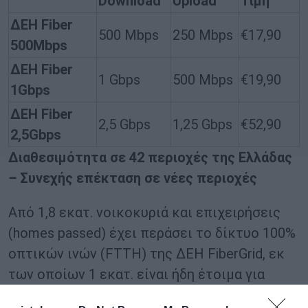
Download
Upload
Τιμή
ΔΕΗ Fiber
500 Mbps
250 Mbps
€17,90
500Mbps
ΔΕΗ Fiber
1 Gbps
500 Mbps
€19,90
1Gbps
ΔΕΗ Fiber
2,5 Gbps
1,25 Gbps
€52,90
2,5Gbps
Διαθεσιμότητα σε
42 περιοχές
της Ελλάδας
–
Συνεχής επέκταση σε νέες περιοχές
Από 1,8 εκατ. νοικοκυριά και επιχειρήσεις
(homes passed) έχει περάσει το δίκτυο 100%
οπτικών ινών (FTTH) της ΔΕΗ FiberGrid, εκ
των οποίων 1 εκατ. είναι ήδη έτοιμα για
άμεση σύνδεση (ready for service) σε 42