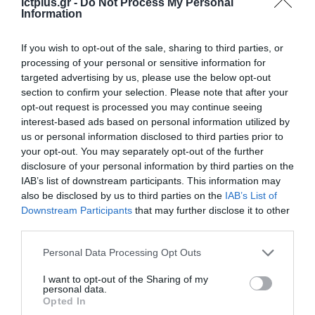
ictplus.gr -
Do Not Process My Personal
περιοχές, ενώ επεκτείνεται συνεχώς σε
Information
νέες πόλεις και γειτονιές. Οι
ενδιαφερόμενοι μπορούν να ενημερωθούν
If you wish to opt-out of the sale, sharing to third parties, or
processing of your personal or sensitive information for
αναλυτικά, να ελέγξουν τη διαθεσιμότητα
targeted advertising by us, please use the below opt-out
στο σπίτι ή το γραφείο τους και να
section to confirm your selection. Please note that after your
opt-out request is processed you may continue seeing
ενεργοποιήσουν εύκολα τις υπηρεσίες που
interest-based ads based on personal information utilized by
επιθυμούν στην ιστοσελίδα
www.dei.gr/fiber
,
us or personal information disclosed to third parties prior to
your opt-out. You may separately opt-out of the further
τηλεφωνικά στο 13870 ή σε επιλεγμένα
disclosure of your personal information by third parties on the
καταστήματα ΔΕΗ.
IAB’s list of downstream participants. This information may
also be disclosed by us to third parties on the
IAB’s List of
Downstream Participants
that may further disclose it to other
TAGS:
ΔΕΗ
ΔΕΗ FIBER
third parties.
Please note that this website/app uses one or more Google
Personal Data Processing Opt Outs
services and may gather and store information including but
not limited to your visit or usage behaviour. You may click to
I want to opt-out of the Sharing of my
personal data.
grant or deny consent to Google and its third-party tags to
Opted In
use your data for below specified purposes in below Google