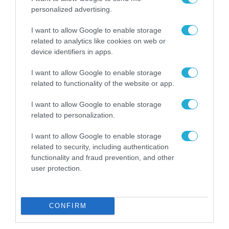
επανάσταση»
personalized advertising.
Νέος οδηγός του ΕΚΤ
για τη χρηματοδότηση
των ελληνικών
I want to allow Google to enable storage
επιχειρήσεων στον
related to analytics like cookies on web or
31.07.2026
χώρο της άμυνας
device identifiers in apps.
Η πιο ταξιδιάρικη
I want to allow Google to enable storage
βαλίτσα του φετινού
related to functionality of the website or app.
καλοκαιριού έχει την
υπογραφή της Xiaomi
31.07.2026
I want to allow Google to enable storage
related to personalization.
ΟΛΗ Η ΡΟΗ ΕΙΔΗΣΕΩΝ
I want to allow Google to enable storage
related to security, including authentication
functionality and fraud prevention, and other
user protection.
CONFIRM