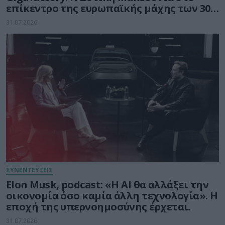
επίκεντρο της ευρωπαϊκής μάχης των 30
δισ. ευρώ για την Τεχνητή Νοημοσύνη
31.07.2026
ΣΥΝΕΝΤΕΥΞΕΙΣ
Elon Musk, podcast: «Η AI θα αλλάξει την
οικονομία όσο καμία άλλη τεχνολογία». Η
εποχή της υπερνοημοσύνης έρχεται.
31.07.2026