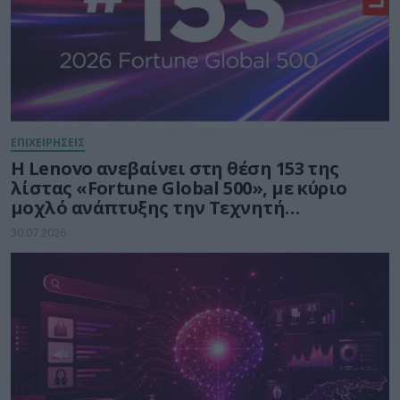
ΕΠΙΧΕΙΡΗΣΕΙΣ
Η Lenovo ανεβαίνει στη θέση 153 της
λίστας «Fortune Global 500», με κύριο
μοχλό ανάπτυξης την Τεχνητή
Νοημοσύνη
30.07.2026