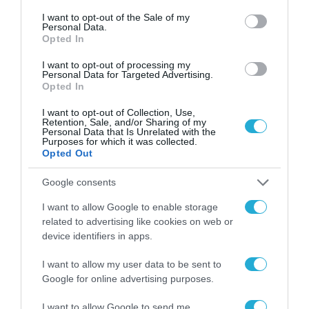
consent section.
I want to opt-out of the Sale of my
Personal Data.
Opted In
ΡΟΗ ΕΙΔΗΣΕΩΝ
I want to opt-out of processing my
Personal Data for Targeted Advertising.
Opted In
Το χρηματοδοτούμενο
από την ΕΕ έργο “The
I want to opt-out of Collection, Use,
Gaming Police”
Retention, Sale, and/or Sharing of my
ενισχύει την ασφάλεια
Personal Data that Is Unrelated with the
31.07.2026
των παιδιών στο
Purposes for which it was collected.
διαδίκτυο
Opted Out
ΑΑΔΕ: Διευκρινίσεις
για τα πρόστιμα σε
Google consents
παραβάσεις που
αφορούν τους ΦΗΜ
I want to allow Google to enable storage
31.07.2026
related to advertising like cookies on web or
device identifiers in apps.
Σ. Καλαφάτης: «Η
Τεχνητή Νοημοσύνη
I want to allow my user data to be sent to
δεν είναι απλώς μια
Google for online advertising purposes.
νέα τεχνολογία, είναι
31.07.2026
μια νέα βιομηχανική
I want to allow Google to send me