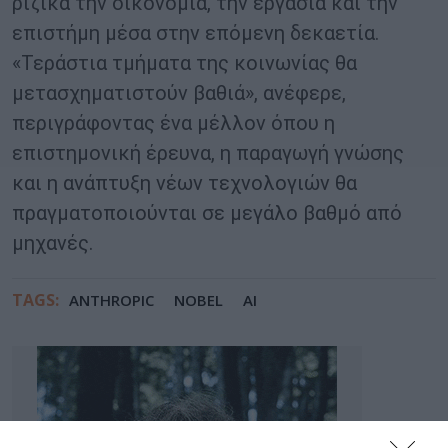
ριζικά την οικονομία, την εργασία και την
επιστήμη μέσα στην επόμενη δεκαετία.
«Τεράστια τμήματα της κοινωνίας θα
μετασχηματιστούν βαθιά», ανέφερε,
περιγράφοντας ένα μέλλον όπου η
επιστημονική έρευνα, η παραγωγή γνώσης
και η ανάπτυξη νέων τεχνολογιών θα
πραγματοποιούνται σε μεγάλο βαθμό από
μηχανές.
TAGS:
ANTHROPIC
NOBEL
ΑΙ