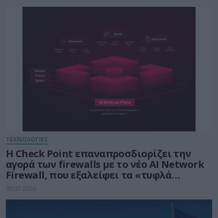
ΤΕΧΝΟΛΟΓΙΕΣ
Η Check Point επαναπροσδιορίζει την
αγορά των firewalls με το νέο AI Network
Firewall, που εξαλείφει τα «τυφλά
σημεία» της Τεχνητής Νοημοσύνης σε
30.07.2026
κάθε δίκτυο