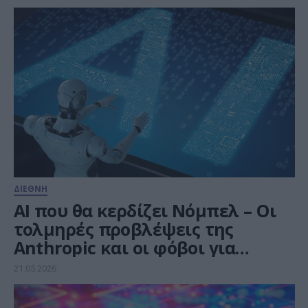
ΔΙΕΘΝΗ
AI που θα κερδίζει Νόμπελ – Οι
τολμηρές προβλέψεις της
Anthropic και οι φόβοι για
ανεξέλεγκτη ΤΝ
21.05.2026