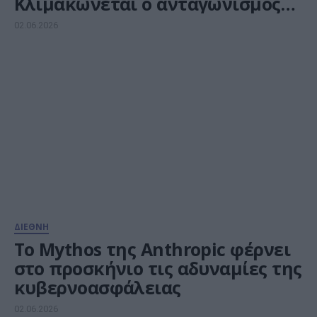
Κλιμακώνεται ο ανταγωνισμός
στην τεχνητή νοημοσύνη
02.06.2026
ΔΙΕΘΝΗ
Το Mythos της Anthropic φέρνει
στο προσκήνιο τις αδυναμίες της
κυβερνοασφάλειας
02.06.2026