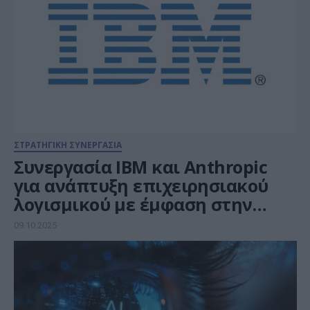
ΣΤΡΑΤΗΓΙΚΗ ΣΥΝΕΡΓΑΣΙΑ
Συνεργασία IBM και Anthropic
για ανάπτυξη επιχειρησιακού
λογισμικού με έμφαση στην
ασφάλεια και τη διακυβέρνηση
09.10.2025