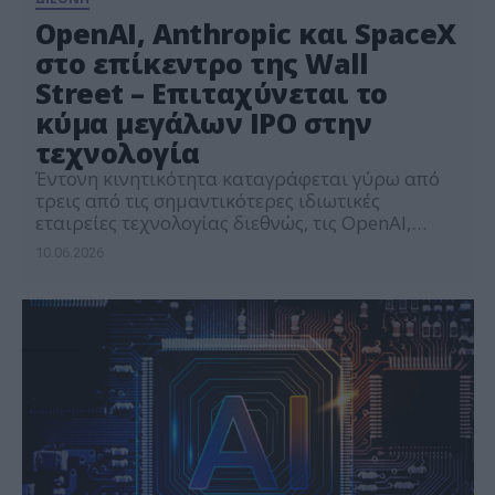
OpenAI, Anthropic και SpaceX
στο επίκεντρο της Wall
Street – Eπιταχύνεται το
κύμα μεγάλων IPO στην
τεχνολογία
Έντονη κινητικότητα καταγράφεται γύρω από
τρεις από τις σημαντικότερες ιδιωτικές
εταιρείες τεχνολογίας διεθνώς, τις OpenAI,
Anthropic και SpaceX, καθώς η αγορά
10.06.2026
προετοιμάζεται για ένα νέο κύμα πιθανών
αρχικών δημόσιων εγγραφών (IPO) που θα
μπορούσαν να επηρεάσουν σημαντικά το
επενδυτικό τοπίο της επόμενης περιόδου.
Σύμφωνα με διεθνή δημοσιεύματα, οι OpenAI
και Anthropic έχουν προχωρήσει σε
εμπιστευτικές […]