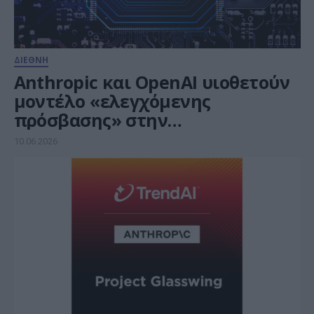
ΔΙΕΘΝΗ
Anthropic και OpenAI υιοθετούν
μοντέλο «ελεγχόμενης
πρόσβασης» στην
κυβερνοασφάλεια
10.06.2026