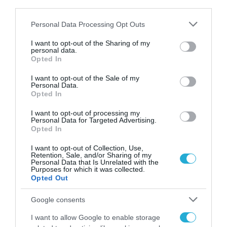
third parties.
ΣΤΡΑΤΗΓΙΚΗ ΣΥΝΕΡΓΑΣΙΑ
Please note that this website/app uses one or more Google
Personal Data Processing Opt Outs
Η Πειραιώς και η Accenture
services and may gather and store information including but
not limited to your visit or usage behaviour. You may click to
I want to opt-out of the Sharing of my
ιδρύουν AI Hub στην Ελλάδα
personal data.
grant or deny consent to Google and its third-party tags to
Opted In
αξιοποιώντας τεχνολογίες της
use your data for below specified purposes in below Google
Anthropic
consent section.
I want to opt-out of the Sale of my
20.04.2026
Personal Data.
Opted In
I want to opt-out of processing my
Personal Data for Targeted Advertising.
Opted In
I want to opt-out of Collection, Use,
Retention, Sale, and/or Sharing of my
Personal Data that Is Unrelated with the
Purposes for which it was collected.
Opted Out
Google consents
I want to allow Google to enable storage
ARTIFICIAL INTELLIGENCE (AI)