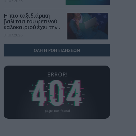
31.07.2026
χώρο της άμυνας
Η πιο ταξιδιάρικη
βαλίτσα του φετινού
καλοκαιριού έχει την
υπογραφή της Xiaomi
31.07.2026
ΟΛΗ Η ΡΟΗ ΕΙΔΗΣΕΩΝ