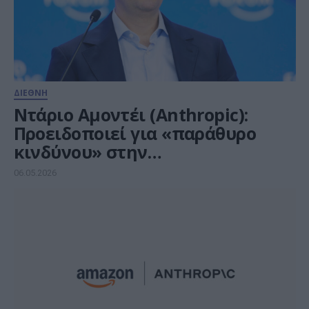
ΔΙΕΘΝΗ
Ντάριο Αμοντέι (Anthropic):
Προειδοποιεί για «παράθυρο
κινδύνου» στην
κυβερνοασφάλεια λόγω ΤΝ
06.05.2026