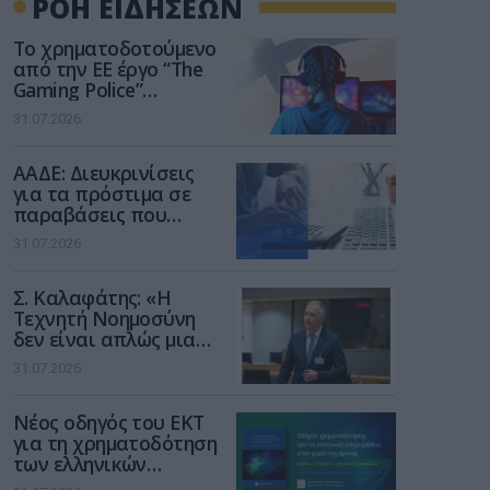
ΡΟΗ ΕΙΔΗΣΕΩΝ
Το χρηματοδοτούμενο
από την ΕΕ έργο “The
Gaming Police”
ενισχύει την ασφάλεια
31.07.2026
των παιδιών στο
διαδίκτυο
ΑΑΔΕ: Διευκρινίσεις
για τα πρόστιμα σε
παραβάσεις που
αφορούν τους ΦΗΜ
31.07.2026
Σ. Καλαφάτης: «Η
Τεχνητή Νοημοσύνη
δεν είναι απλώς μια
νέα τεχνολογία, είναι
31.07.2026
μια νέα βιομηχανική
επανάσταση»
Νέος οδηγός του ΕΚΤ
για τη χρηματοδότηση
των ελληνικών
επιχειρήσεων στον