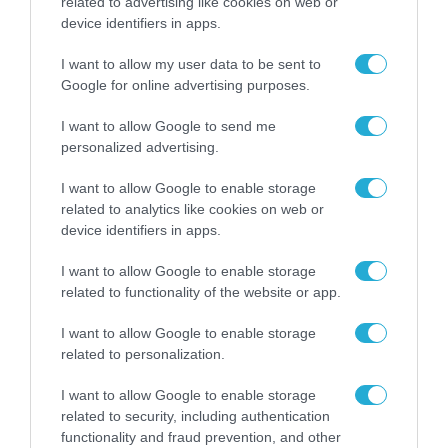
related to advertising like cookies on web or
Η Sparkle υπογράφει συμφωνία
device identifiers in apps.
μεταπώλησης με την Anthropic
I want to allow my user data to be sent to
για τη διάθεση του Claude μέσω
Google for online advertising purposes.
του Amazon Bedrock
30.03.2026
I want to allow Google to send me
personalized advertising.
I want to allow Google to enable storage
related to analytics like cookies on web or
device identifiers in apps.
I want to allow Google to enable storage
related to functionality of the website or app.
I want to allow Google to enable storage
related to personalization.
I want to allow Google to enable storage
ΔΙΕΘΝΗ
related to security, including authentication
Η Τεχνητή Νοημοσύνη «απειλεί»
functionality and fraud prevention, and other