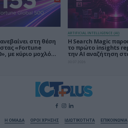
ARTIFICIAL INTELLIGENCE (AI)
 ανεβαίνει στη θέση
Η Search Magic παρο
ίστας «Fortune
το πρώτο insights re
0», με κύριο μοχλό
την AI αναζήτηση στ
ς την Τεχνητή
ελληνικό e-commerc
30.07.2026
νη
Η ΟΜΑΔΑ
ΟΡΟΙ ΧΡΗΣΗΣ
ΙΔΙΩΤΙΚΟΤΗΤΑ
ΕΠΙΚΟΙΝΩΝΙΑ