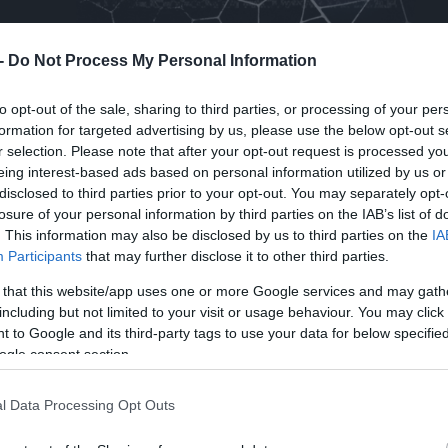
 -
Do Not Process My Personal Information
to opt-out of the sale, sharing to third parties, or processing of your per
formation for targeted advertising by us, please use the below opt-out s
r selection. Please note that after your opt-out request is processed y
η του προγράμματος κυβερνοασφάλειας Project
eing interest-based ads based on personal information utilized by us or
disclosed to third parties prior to your opt-out. You may separately opt-
χειρήσεις από περισσότερες από 15 χώρες, οι ο
losure of your personal information by third parties on the IAB’s list of
έλο τεχνητής νοημοσύνης Mythos για τον
. This information may also be disclosed by us to third parties on the
IA
Participants
that may further disclose it to other third parties.
 that this website/app uses one or more Google services and may gath
 συμμετοχή κλάδων που είχαν περιορισμένη
including but not limited to your visit or usage behaviour. You may click 
 to Google and its third-party tags to use your data for below specifi
ς η ενέργεια, οι υποδομές ύδρευσης, οι υπηρε
ogle consent section.
α εξοπλισμού. Πριν αποκτήσουν πρόσβαση στο
α περάσουν από αυστηρή διαδικασία αξιολόγησης
l Data Processing Opt Outs
αλείας.