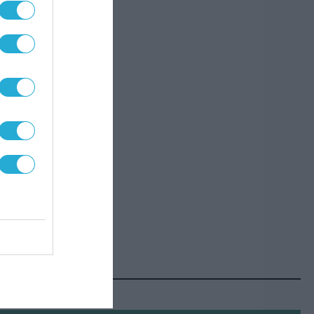
την
ρες
α
 από