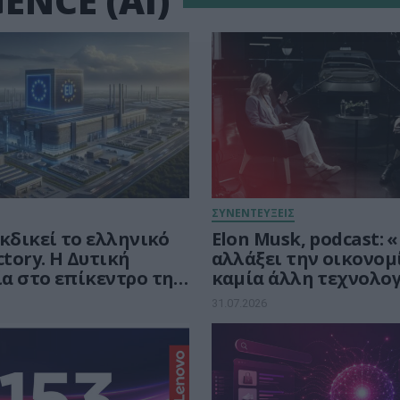
ENCE (AI)
ΣΥΝΕΝΤΕΥΞΕΙΣ
κδικεί το ελληνικό
Elon Musk, podcast: «
ctory. Η Δυτική
αλλάξει την οικονομ
α στο επίκεντρο της
καμία άλλη τεχνολογ
ής μάχης των 30 δισ.
εποχή της υπερνοημ
31.07.2026
 την Τεχνητή
έρχεται.
νη