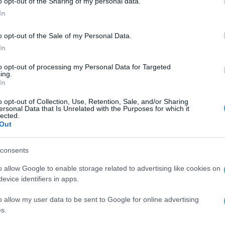
o opt-out of the Sharing of my personal data.
In
ακόμη ένα βήμα προς τον στρατηγικό στόχο της
σύνη για την ενίσχυση της ασφάλειας του παγκό
o opt-out of the Sale of my Personal Data.
ει οργανισμούς και επιχειρήσεις να προσαρμοσ
In
ι να μεταβάλει θεμελιώδεις παραδοχές και πρακ
to opt-out of processing my Personal Data for Targeted
ing.
In
o opt-out of Collection, Use, Retention, Sale, and/or Sharing
ersonal Data that Is Unrelated with the Purposes for which it
lected.
Out
Mythos θα καταστεί διαθέσιμο και στην Ευρωπα
κανική Επιτροπή Κεφαλαιαγοράς το ενημερωτικ
consents
ρηματιστήριο, ανοίγοντας τον δρόμο για μία από
o allow Google to enable storage related to advertising like cookies on
τα αναπτυσσόμενο κλάδο της τεχνητής νοημοσύ
evice identifiers in apps.
Απρίλιο με τη συμμετοχή 50 οργανισμών, καθώς η
o allow my user data to be sent to Google for online advertising
s.
κά τις δυνατότητες του Mythos στον τομέα της