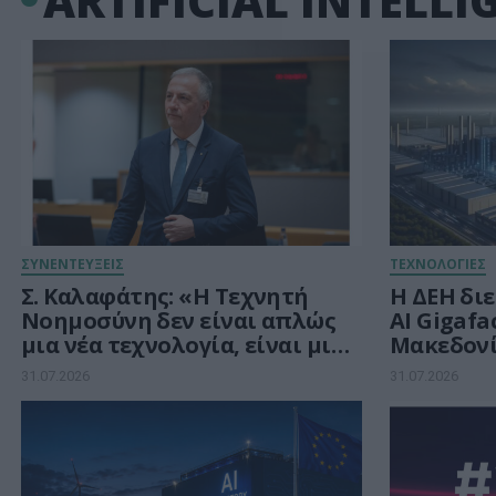
ARTIFICIAL INTELLIG
ΣΥΝΕΝΤΕΥΞΕΙΣ
ΤΕΧΝΟΛΟΓΙΕΣ
Σ. Καλαφάτης: «Η Τεχνητή
Η ΔΕΗ διε
Νοημοσύνη δεν είναι απλώς
AI Gigafa
μια νέα τεχνολογία, είναι μια
Μακεδονί
νέα βιομηχανική
ευρωπαϊκ
31.07.2026
31.07.2026
επανάσταση»
ευρώ για
Νοημοσύ