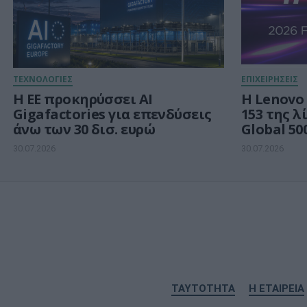
ΤΕΧΝΟΛΟΓΙΕΣ
ΕΠΙΧΕΙΡΗΣΕΙΣ
Η ΕΕ προκηρύσσει AI
Η Lenovo
Gigafactories για επενδύσεις
153 της λ
άνω των 30 δισ. ευρώ
Global 50
ανάπτυξη
30.07.2026
30.07.2026
Νοημοσύ
ΤΑΥΤΟΤΗΤΑ
Η ΕΤΑΙΡΕΙΑ