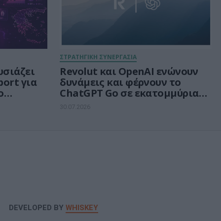
ΣΤΡΑΤΗΓΙΚΗ ΣΥΝΕΡΓΑΣΙΑ
υσιάζει
Revolut και OpenAI ενώνουν
port για
δυνάμεις και φέρνουν το
ο
ChatGPT Go σε εκατομμύρια
e
πελάτες
30.07.2026
DEVELOPED BY
WHISKEY