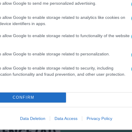
ς ικανότητες του μοντέλου είχαν προκαλέσει
to allow Google to send me personalized advertising.
ποιηθούν και από κακόβουλους παράγοντες για 
o allow Google to enable storage related to analytics like cookies on
ν ασφαλείας, πυροδοτώντας συζητήσεις μεταξύ
evice identifiers in apps.
 τεχνολογικών εταιρειών.
o allow Google to enable storage related to functionality of the website
 στο πρόγραμμα έχουν ήδη εντοπίσει περισσότε
φαλείας από την έναρξη των δοκιμών. Η εταιρεί
o allow Google to enable storage related to personalization.
ίθεση θα μπορούσε να επηρεάσει περισσότερους
ός που αναδεικνύει τη σημασία πρωτοβουλιών
o allow Google to enable storage related to security, including
cation functionality and fraud prevention, and other user protection.
.
CONFIRM
Data Deletion
Data Access
Privacy Policy