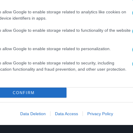
ερωτήσεις από το ακροατήριο, επιβεβαιώνοντα
o allow Google to enable storage related to analytics like cookies on
ής κοινότητας για τις νέες τεχνολογίες, την
evice identifiers in apps.
o allow Google to enable storage related to functionality of the website
ον παρακάτω σύνδεσμο:
o allow Google to enable storage related to personalization.
o allow Google to enable storage related to security, including
cation functionality and fraud prevention, and other user protection.
CONFIRM
Data Deletion
Data Access
Privacy Policy