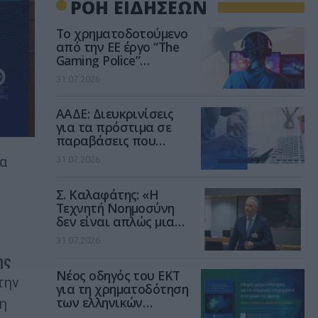
ΡΟΗ ΕΙΔΗΣΕΩΝ
Το χρηματοδοτούμενο
από την ΕΕ έργο “The
Gaming Police”
ενισχύει την ασφάλεια
31.07.2026
των παιδιών στο
διαδίκτυο
ΑΑΔΕ: Διευκρινίσεις
για τα πρόστιμα σε
παραβάσεις που
αφορούν τους ΦΗΜ
τα
31.07.2026
Σ. Καλαφάτης: «Η
Τεχνητή Νοημοσύνη
δεν είναι απλώς μια
νέα τεχνολογία, είναι
31.07.2026
μια νέα βιομηχανική
ης
επανάσταση»
Νέος οδηγός του ΕΚΤ
την
για τη χρηματοδότηση
των ελληνικών
ση
επιχειρήσεων στον