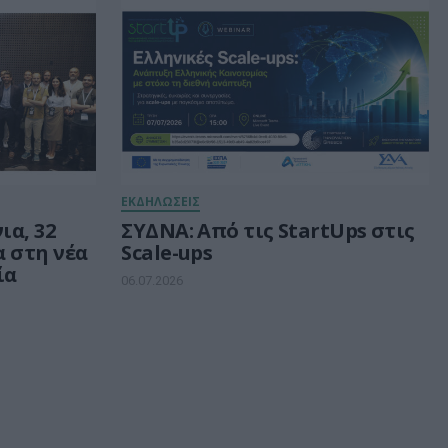
ΕΚΔΗΛΩΣΕΙΣ
ια, 32
ΣΥΔΝΑ: Από τις StartUps στις
α στη νέα
Scale-ups
ία
06.07.2026