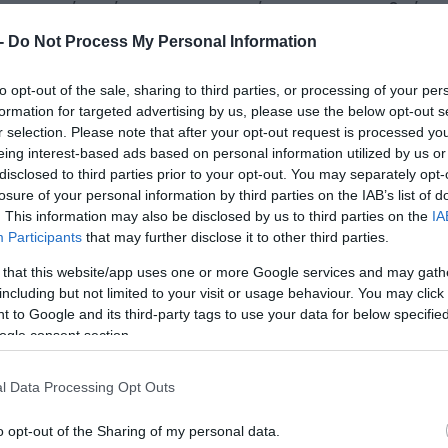
οι οποίοι είχαν την ευκαιρία να ενημερωθούν
ατοδότησης, καθώς και τα βήματα που απαιτούντ
 -
Do Not Process My Personal Information
ης να εξελιχθεί, να καινοτομήσει και να
to opt-out of the sale, sharing to third parties, or processing of your per
formation for targeted advertising by us, please use the below opt-out s
r selection. Please note that after your opt-out request is processed y
Β΄ Αντιπρόεδρος του ΕΒΕΘ, Πάνος Μενεξόπουλος,
eing interest-based ads based on personal information utilized by us or
disclosed to third parties prior to your opt-out. You may separately opt-
ι ο Αντιπεριφερειάρχης Ψηφιακής Διακυβέρνηση
losure of your personal information by third parties on the IAB’s list of
ος Τζόλλας. Κοινός παρονομαστής των
. This information may also be disclosed by us to third parties on the
IA
διαθέτει πλέον ισχυρό ακαδημαϊκό υπόβαθρο,
Participants
that may further disclose it to other third parties.
μές, στοιχεία που μπορούν να τη μετατρέψουν 
 that this website/app uses one or more Google services and may gath
including but not limited to your visit or usage behaviour. You may click 
εμβέλεια, συμβάλλοντας καθοριστικά στην ανάσ
 to Google and its third-party tags to use your data for below specifi
ogle consent section.
 συντονισμό του Δρα Νικόλαου Χουρβουλιάδη,
l Data Processing Opt Outs
 του Anatolia, συμμετείχαν εκπρόσωποι επενδυ
o opt-out of the Sharing of my personal data.
ν περιοχή. Συγκεκριμένα, οι Νικόλαος Τακάς