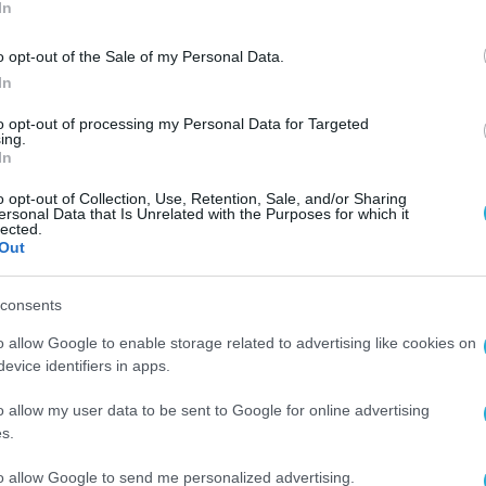
In
μίδης (CEO & General Partner, Loggerhead Ventur
tal) μοιράστηκαν την εμπειρία και την τεχνογνω
o opt-out of the Sale of my Personal Data.
In
to opt-out of processing my Personal Data for Targeted
ing.
τι σήμερα υπάρχουν διαθέσιμα επενδυτικά κεφάλ
In
οιμασμένες ομάδες με εξωστρεφές όραμα, ξεκά
o opt-out of Collection, Use, Retention, Sale, and/or Sharing
 κλιμάκωσης (scalability). Οι ομιλητές υπογρά
ersonal Data that Is Unrelated with the Purposes for which it
lected.
όνο ρευστότητα, αλλά προσφέρουν επιπλέον
Out
ίας και πρόσβαση σε διεθνή δίκτυα και παγκόσ
consents
o allow Google to enable storage related to advertising like cookies on
αλλαγής της ευρύτερης επιχειρηματικής κουλτο
evice identifiers in apps.
ους επιχειρηματίες να εξοικειωθούν με το ρίσ
o allow my user data to be sent to Google for online advertising
τυχίας, αντιμετωπίζοντάς την όχι ως εμπόδιο, 
s.
δρόμο προς την καινοτομία και την επιτυχία.
to allow Google to send me personalized advertising.