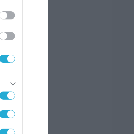
es)
σία
αια,
θαρο
μμισαν
μιες
ύρας.
κο
αλλά