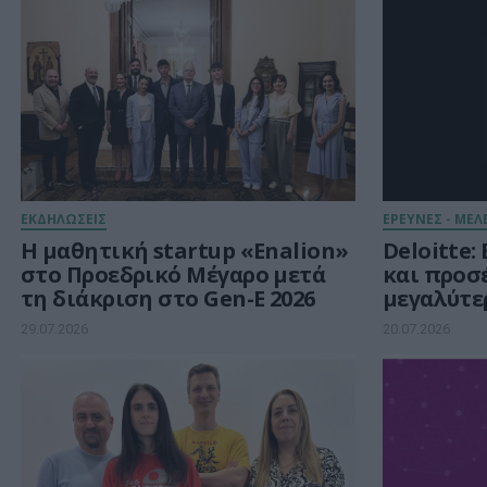
ΕΚΔΗΛΩΣΕΙΣ
ΕΡΕΥΝΕΣ - ΜΕΛ
Η μαθητική startup «Enalion»
Deloitte
στο Προεδρικό Μέγαρο μετά
και προσ
τη διάκριση στο Gen-E 2026
μεγαλύτε
τις ελλην
29.07.2026
20.07.2026