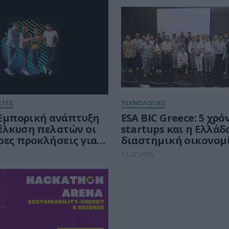
ΕΤΕΣ
ΤΕΧΝΟΛΟΓΙΕΣ
: Εμπορική ανάπτυξη
ESA BIC Greece: 5 χρόν
έλκυση πελατών οι
startups και η Ελλάδ
ρες προκλήσεις για
διαστημική οικονομ
ικές scale-ups
13.07.2026