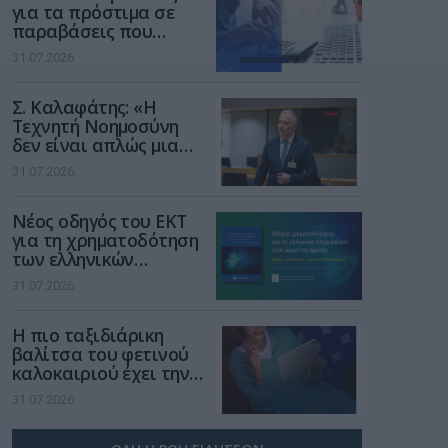
για τα πρόστιμα σε
παραβάσεις που
αφορούν τους ΦΗΜ
31.07.2026
Σ. Καλαφάτης: «Η
Τεχνητή Νοημοσύνη
δεν είναι απλώς μια
νέα τεχνολογία, είναι
31.07.2026
μια νέα βιομηχανική
επανάσταση»
Νέος οδηγός του ΕΚΤ
για τη χρηματοδότηση
των ελληνικών
επιχειρήσεων στον
31.07.2026
χώρο της άμυνας
Η πιο ταξιδιάρικη
βαλίτσα του φετινού
καλοκαιριού έχει την
υπογραφή της Xiaomi
31.07.2026