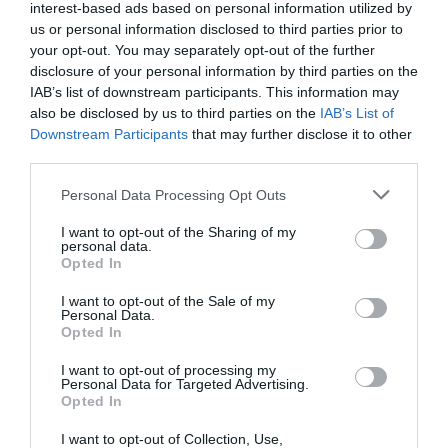
interest-based ads based on personal information utilized by
συγκοινωνιών της Αθήνας, καθώς και πέντε
us or personal information disclosed to third parties prior to
your opt-out. You may separately opt-out of the further
νέα ειδικά οχήματα εξυπηρέτησης ατόμων με
disclosure of your personal information by third parties on the
αναπηρία, τα οποία ενισχύουν τις υπηρεσίες
IAB’s list of downstream participants. This information may
also be disclosed by us to third parties on the
IAB’s List of
μετακίνησης πολιτών με μειωμένη
Downstream Participants
that may further disclose it to other
κινητικότητα. Στη συνέχεια, ο κ.
third parties.
Μητσοτάκης μετέβη στο αμαξοστάσιο της
Please note that this website/app uses one or more Google
Personal Data Processing Opt Outs
ΣΤΑΣΥ στα Σεπόλια, όπου είχε την ευκαιρία
services and may gather and store information including but
not limited to your visit or usage behaviour. You may click to
I want to opt-out of the Sharing of my
να δει από κοντά τον πρώτο πλήρως
personal data.
grant or deny consent to Google and its third-party tags to
Opted In
ανακατασκευασμένο συρμό της Γραμμής 1
use your data for below specified purposes in below Google
consent section.
του Μετρό, στο πλαίσιο του προγράμματος
I want to opt-out of the Sale of my
Personal Data.
αναβάθμισης του στόλου των μέσων
Opted In
σταθερής τροχιάς.
I want to opt-out of processing my
Personal Data for Targeted Advertising.
Opted In
TAGS:
ΑΣΤΙΚΕΣ
ΚΥΡΙΑΚΟΣ
ΚΩΝΣΤΑΝΤΙΝΟΣ
ΥΠΟ
I want to opt-out of Collection, Use,