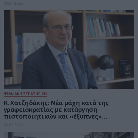
30.07.2026
ΨΗΦΙΑΚΗ ΣΤΡΑΤΗΓΙΚΗ
Κ. Χατζηδάκης: Νέα μάχη κατά της
γραφειοκρατίας με κατάργηση
πιστοποιητικών και «έξυπνες»
διασταυρώσεις του Δημοσίου
30.07.2026