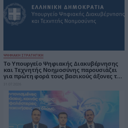
ΨΗΦΙΑΚΗ ΣΤΡΑΤΗΓΙΚΗ
Το Υπουργείο Ψηφιακής Διακυβέρνησης
και Τεχνητής Νοημοσύνης παρουσιάζει
για πρώτη φορά τους βασικούς άξονες του
νέου Εθνικού Διαστημικού Προγράμματος
31.07.2026