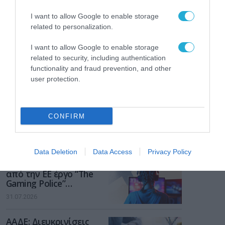
I want to allow Google to enable storage
related to personalization.
I want to allow Google to enable storage
related to security, including authentication
functionality and fraud prevention, and other
user protection.
CONFIRM
ΡΟΗ ΕΙΔΗΣΕΩΝ
Data Deletion
Data Access
Privacy Policy
Το χρηματοδοτούμενο
από την ΕΕ έργο “The
Gaming Police”
ενισχύει την ασφάλεια
31.07.2026
των παιδιών στο
διαδίκτυο
ΑΑΔΕ: Διευκρινίσεις