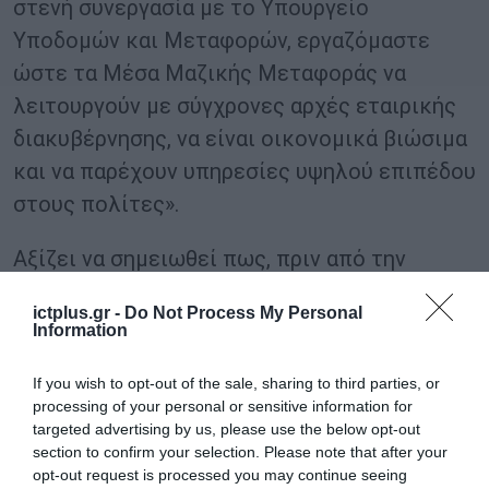
στενή συνεργασία με το Υπουργείο
Υποδομών και Μεταφορών, εργαζόμαστε
ώστε τα Μέσα Μαζικής Μεταφοράς να
λειτουργούν με σύγχρονες αρχές εταιρικής
διακυβέρνησης, να είναι οικονομικά βιώσιμα
και να παρέχουν υπηρεσίες υψηλού επιπέδου
στους πολίτες».
Αξίζει να σημειωθεί πως, πριν από την
έναρξη της εκδήλωσης, ο Πρωθυπουργός
ictplus.gr -
Do Not Process My Personal
Κυριάκος Μητσοτάκης, συνοδευόμενος από
Information
τον Αναπληρωτή Υπουργό Μεταφορών
If you wish to opt-out of the sale, sharing to third parties, or
Κωνσταντίνο Κυρανάκη, επισκέφθηκε αρχικά
processing of your personal or sensitive information for
το αμαξοστάσιο της ΟΣΥ και επιθεώρησε τα
targeted advertising by us, please use the below opt-out
νέα ηλεκτρικά λεωφορεία που έχουν ήδη
section to confirm your selection. Please note that after your
opt-out request is processed you may continue seeing
ενταχθεί στον ανανεωμένο στόλο των