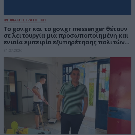
ΨΗΦΙΑΚΗ ΣΤΡΑΤΗΓΙΚΗ
Το gov.gr και το gov.gr messenger θέτουν
σε λειτουργία μια προσωποποιημένη και
ενιαία εμπειρία εξυπηρέτησης πολιτών
και επιχειρήσεων
31.07.2026