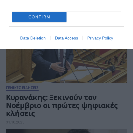
Θάλασσας
04.12.2025
CONFIRM
Data Deletion
Data Access
Privacy Policy
ΓΕΝΙΚΕΣ ΕΙΔΗΣΕΙΣ
Κυρανάκης: Ξεκινούν τον
Νοέμβριο οι πρώτες ψηφιακές
κλήσεις
31.10.2025