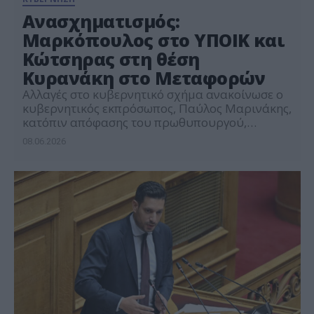
Ανασχηματισμός:
Μαρκόπουλος στο ΥΠΟΙΚ και
Κώτσηρας στη θέση
Κυρανάκη στο Μεταφορών
Αλλαγές στο κυβερνητικό σχήμα ανακοίνωσε ο
κυβερνητικός εκπρόσωπος, Παύλος Μαρινάκης,
κατόπιν απόφασης του πρωθυπουργού,
Κυριάκου Μητσοτάκη. Ειδικότερα, καθήκοντα
08.06.2026
αναπληρωτή υπουργού Μεταφορών
αναλαμβάνει ο Γιώργος Κώτσηρας. Παράλληλα,
υφυπουργός Εθνικής Οικονομίας και
Οικονομικών, αρμόδιος για τη Φορολογική
Πολιτική, αναλαμβάνει ο Δημήτρης
Μαρκόπουλος, ενώ υφυπουργός
Περιβάλλοντος και Ενέργειας αναλαμβάνει η
Μαριλένα Σούκουλη. Επιπλέον, ο Τάσος
Χατζηβασιλείου αναλαμβάνει υφυπουργός […]