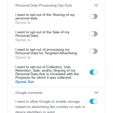
ΨΗΦΙΑΚΟΣ ΜΕΤΑΣΧΗΜΑΤΙΣΜΟΣ
Please note that this website/app uses one or more Google
Personal Data Processing Opt Outs
Κάρτα ΜΜΜ στο Wallet: Τι φέρνει
services and may gather and store information including but
not limited to your visit or usage behaviour. You may click to
I want to opt-out of the Sharing of my
η «άυλη» ATH.ENA Card
personal data.
grant or deny consent to Google and its third-party tags to
Opted In
use your data for below specified purposes in below Google
15.12.2025
consent section.
I want to opt-out of the Sale of my
Personal Data.
Opted In
I want to opt-out of processing my
Personal Data for Targeted Advertising.
Opted In
I want to opt-out of Collection, Use,
Retention, Sale, and/or Sharing of my
Personal Data that Is Unrelated with the
Purposes for which it was collected.
Opted Out
Google consents
ΥΠΟΔΟΜΕΣ
I want to allow Google to enable storage
Κυρανάκης: Πλήρως
related to advertising like cookies on web or
λειτουργικός σιδηρόδρομος το
device identifiers in apps.