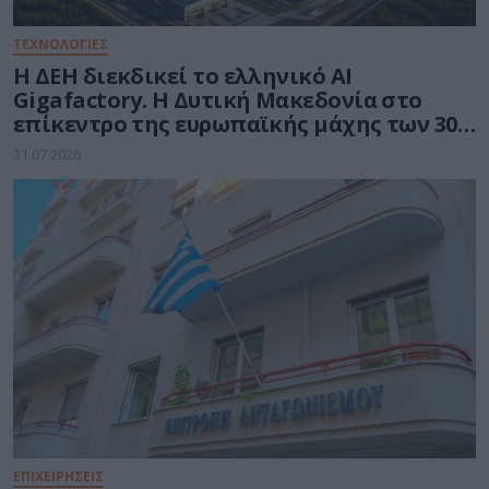
ΤΕΧΝΟΛΟΓΊΕΣ
Η ΔΕΗ διεκδικεί το ελληνικό AI
Gigafactory. Η Δυτική Μακεδονία στο
επίκεντρο της ευρωπαϊκής μάχης των 30
δισ. ευρώ για την Τεχνητή Νοημοσύνη
31.07.2026
ΕΠΙΧΕΙΡΉΣΕΙΣ