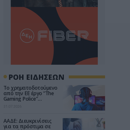
ΡΟΗ ΕΙΔΗΣΕΩΝ
Το χρηματοδοτούμενο
από την ΕΕ έργο “The
Gaming Police”
ενισχύει την ασφάλεια
31.07.2026
των παιδιών στο
διαδίκτυο
ΑΑΔΕ: Διευκρινίσεις
για τα πρόστιμα σε