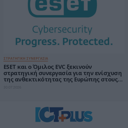
ΣΤΡΑΤΗΓΙΚΉ ΣΥΝΕΡΓΑΣΊΑ
ESET και ο Όμιλος EVC ξεκινούν
στρατηγική συνεργασία για την ενίσχυση
της ανθεκτικότητας της Ευρώπης στους
τομείς κυβερνοασφάλειας και ενέργειας
30.07.2026