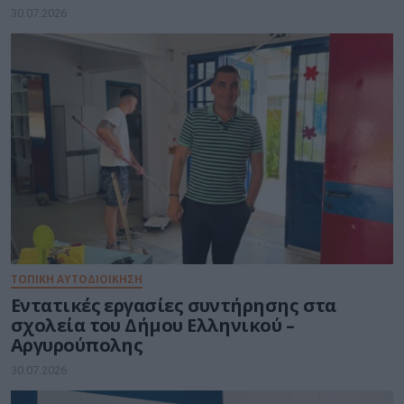
Νοημοσύνη
30.07.2026
ΤΟΠΙΚΉ ΑΥΤΟΔΙΟΊΚΗΣΗ
Εντατικές εργασίες συντήρησης στα
σχολεία του Δήμου Ελληνικού –
Αργυρούπολης
30.07.2026