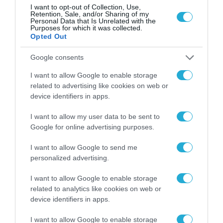
αγαθών και στην κατανάλωση, λόγω του
I want to opt-out of Collection, Use,
Retention, Sale, and/or Sharing of my
Personal Data that Is Unrelated with the
πολέμου στη Μέση Ανατολή.
Purposes for which it was collected.
Opted Out
Παράλληλα σημειώνεται ότι η ισχυρή
Google consents
χρηματοοικονομική θέση του Ομίλου, του
I want to allow Google to enable storage
επιτρέπει να ανταπεξέλθει με επιτυχία στις
related to advertising like cookies on web or
όποιες προκλήσεις παρουσιασθούν, αλλά και
device identifiers in apps.
να βρίσκεται σε ετοιμότητα για τυχόν
I want to allow my user data to be sent to
ευκαιρίες που θα προκύψουν.
Google for online advertising purposes.
Η Διοίκηση του Ομίλου θα παρουσιάσει τα
I want to allow Google to send me
personalized advertising.
οικονομικά αποτελέσματα του Α Τριμήνου
2026, σε τηλεφωνική συνδιάσκεψη, την
I want to allow Google to enable storage
related to analytics like cookies on web or
Πέμπτη 21 Μαΐου 2026 στις 15:30 ώρα
device identifiers in apps.
Ελλάδος.
I want to allow Google to enable storage