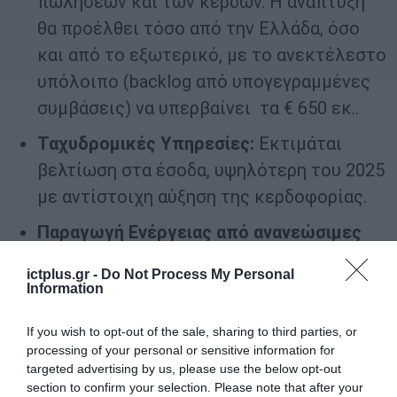
πωλήσεων και των κερδών. Η ανάπτυξη
θα προέλθει τόσο από την Ελλάδα, όσο
και από το εξωτερικό, με το ανεκτέλεστο
υπόλοιπο (backlog από υπογεγραμμένες
συμβάσεις) να υπερβαίνει τα € 650 εκ..
Ταχυδρομικές Υπηρεσίες:
Εκτιμάται
βελτίωση στα έσοδα, υψηλότερη του 2025
με αντίστοιχη αύξηση της κερδοφορίας.
Παραγωγή Ενέργειας από ανανεώσιμες
πηγές:
Τα αποτελέσματα της
ictplus.gr -
Do Not Process My Personal
δραστηριότητας θα είναι σημαντικά
Information
μικρότερα λόγω της πώλησης των
If you wish to opt-out of the sale, sharing to third parties, or
πάρκων ισχύος 36,7MW. Αναμένονται
processing of your personal or sensitive information for
πωλήσεις €1 εκ. περίπου, με EBITDA και
targeted advertising by us, please use the below opt-out
section to confirm your selection. Please note that after your
EBT περί το 50% και 15% των πωλήσεων