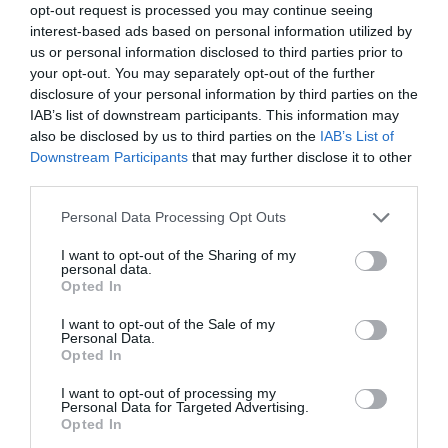
opt-out request is processed you may continue seeing
αντίστοιχα.
interest-based ads based on personal information utilized by
us or personal information disclosed to third parties prior to
Συμπερασματικά για το σύνολο του 2026, οι
your opt-out. You may separately opt-out of the further
disclosure of your personal information by third parties on the
αρχικές εκτιμήσεις προβλέπουν ήπια
IAB’s list of downstream participants. This information may
ανάπτυξη πωλήσεων, ενώ η λειτουργική
also be disclosed by us to third parties on the
IAB’s List of
Downstream Participants
that may further disclose it to other
κερδοφορία EBITDA και τα κέρδη προ φόρων
third parties.
θα κυμανθούν στα ίδια επίπεδα, λόγω της
Please note that this website/app uses one or more Google
Personal Data Processing Opt Outs
πώλησης του μεγαλύτερου μέρους του
services and may gather and store information including but
ενεργειακού κλάδου. Στις συνεχιζόμενες
not limited to your visit or usage behaviour. You may click to
I want to opt-out of the Sharing of my
personal data.
grant or deny consent to Google and its third-party tags to
δραστηριότητες εκτιμάται αύξηση τόσο στις
Opted In
use your data for below specified purposes in below Google
πωλήσεις όσο και στην κερδοφορία. Οι
consent section.
I want to opt-out of the Sale of my
Personal Data.
αναφερόμενες προβλέψεις για το 2026,
Opted In
βασίζονται στην παραδοχή ότι δεν θα
I want to opt-out of processing my
υπάρξει παρατεταμένη αρνητική εξέλιξη
Personal Data for Targeted Advertising.
Opted In
στις τιμές της ενέργειας, των βασικών