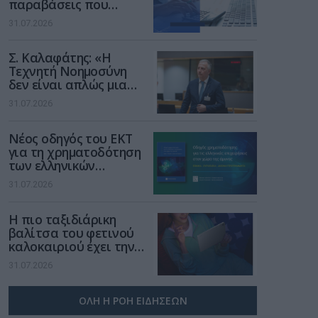
παραβάσεις που
αφορούν τους ΦΗΜ
31.07.2026
Σ. Καλαφάτης: «Η
Τεχνητή Νοημοσύνη
δεν είναι απλώς μια
νέα τεχνολογία, είναι
31.07.2026
μια νέα βιομηχανική
επανάσταση»
Νέος οδηγός του ΕΚΤ
για τη χρηματοδότηση
των ελληνικών
επιχειρήσεων στον
31.07.2026
χώρο της άμυνας
Η πιο ταξιδιάρικη
βαλίτσα του φετινού
καλοκαιριού έχει την
υπογραφή της Xiaomi
31.07.2026
ΟΛΗ Η ΡΟΗ ΕΙΔΗΣΕΩΝ