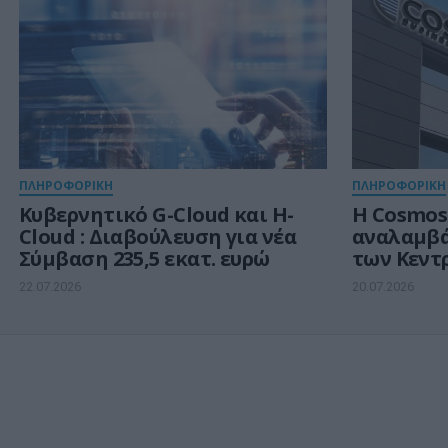
ΠΛΗΡΟΦΟΡΙΚΗ
ΠΛΗΡΟΦΟΡΙΚΗ
Kυβερνητικό G-Cloud και H-
Η Cosmos
Cloud : Διαβούλευση για νέα
αναλαμβά
Σύμβαση 235,5 εκατ. ευρώ
των Κεντ
Πληροφορ
22.07.2026
20.07.2026
Θεσσαλο