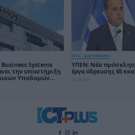
ΕΡΓΑ - ΔΙΑΓΩΝΙΣΜΟΙ
 Business Systems
ΥΠΕΝ: Νέα πρόσκλησ
νει την υποστήριξη
έργα ύδρευσης 65 εκα
ρικών Υποδομών
20.07.2026
ικής του Δήμου
νίκης