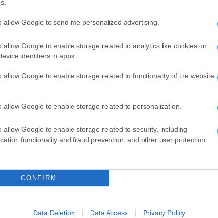
ιακυβέρνησης και Τεχνητής Νοημοσύνης, Δημήτ
s.
εχνολογίας ως εργαλείου για τον πρωτογενή το
to allow Google to send me personalized advertising.
νες ψηφιακές λύσεις και δεδομένα για να καλύψ
ενισχύσει την αποτελεσματικότητα της αγοράς.
o allow Google to enable storage related to analytics like cookies on
evice identifiers in apps.
διάζει, να αναπτύσσει και να υλοποιεί έργα με
o allow Google to enable storage related to functionality of the website
ανάπτυξη και στην καθημερινότητα πολιτών κα
o allow Google to enable storage related to personalization.
o allow Google to enable storage related to security, including
cation functionality and fraud prevention, and other user protection.
 μια πιο δυναμική και ανταγωνιστική ελληνική
CONFIRM
ΙΟ ΑΓΡΟΤΙΚΗΣ ΑΝΑΠΤΥΞΗΣ ΚΑΙ ΤΡΟΦΙΜΩΝ
Data Deletion
Data Access
Privacy Policy