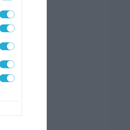
ρης
μέα,
ει
ι