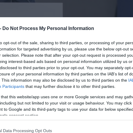
 -
Do Not Process My Personal Information
to opt-out of the sale, sharing to third parties, or processing of your per
formation for targeted advertising by us, please use the below opt-out s
δει η Κοινωνία της Πληροφορίας στο πλαίσιο τ
r selection. Please note that after your opt-out request is processed y
eing interest-based ads based on personal information utilized by us or
disclosed to third parties prior to your opt-out. You may separately opt-
κε από το Εθνικό Σχέδιο Ανάκαμψης και
losure of your personal information by third parties on the IAB’s list of
. This information may also be disclosed by us to third parties on the
IA
σε συνεργασία με το Υπουργείο Αγροτικής
Participants
that may further disclose it to other third parties.
ηφιακής Διακυβέρνησης και Τεχνητής Νοημοσύν
 that this website/app uses one or more Google services and may gath
μα που συνδέει την ελληνική αγροτική παραγωγ
including but not limited to your visit or usage behaviour. You may click 
νιστικότητα της αγροδιατροφής.
 to Google and its third-party tags to use your data for below specifi
ogle consent section.
φοριακά συστήματα, το έργο διευκολύνει τις
l Data Processing Opt Outs