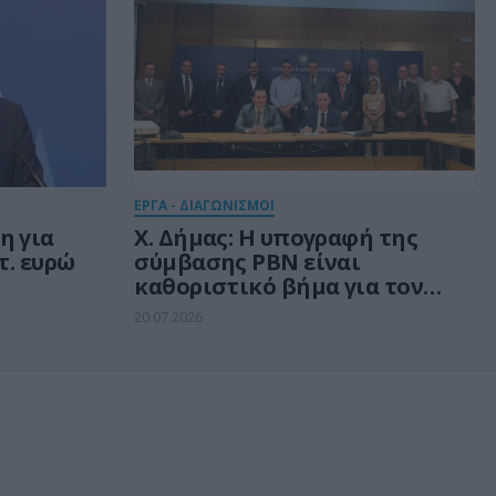
ΕΡΓΑ - ΔΙΑΓΩΝΙΣΜΟΙ
η για
Χ. Δήμας: Η υπογραφή της
τ. ευρώ
σύμβασης PBN είναι
καθοριστικό βήμα για τον
εκσυγχρονισμό της
20.07.2026
αεροναυτιλίας