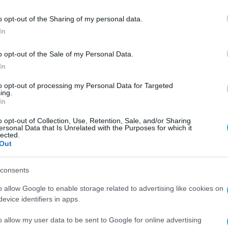
γεί νέες δυνατότητες προβολής για τα ελληνικά
o opt-out of the Sharing of my personal data.
In
ληροφορίας, Σταύρος Ασθενίδης, δήλωσε κατά 
o opt-out of the Sale of my Personal Data.
ο αποτυπώνει στην πράξη πώς η ψηφιακή τεχνολ
In
 για την αγροτική παραγωγή, ενισχύοντας την
to opt-out of processing my Personal Data for Targeted
κές για τις ελληνικές επιχειρήσεις και τους
ing.
In
o opt-out of Collection, Use, Retention, Sale, and/or Sharing
ν, Μαργαρίτης Σχοινάς, τόνισε: «Με την
ersonal Data that Is Unrelated with the Purposes for which it
lected.
μοντέλο λειτουργίας, όπου η τεχνολογία, τα
Out
πιστία της αγοράς και προστατεύουν την
consents
λουμε ο Έλληνας παραγωγός να έχει καλύτερα
ι ισχυρότερη θέση απέναντι στον διεθνή
o allow Google to enable storage related to advertising like cookies on
evice identifiers in apps.
o allow my user data to be sent to Google for online advertising