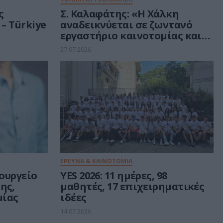
ς
Σ. Καλαφάτης: «H Χάλκη
– Türkiye
αναδεικνύεται σε ζωντανό
εργαστήριο καινοτομίας και
βιώσιμης ανάπτυξης»
27.07.2026
ΕΡΕΥΝΑ & ΚΑΙΝΟΤΟΜΙΑ
πουργείο
YES 2026: 11 ημέρες, 98
ης,
μαθητές, 17 επιχειρηματικές
μίας
ιδέες
14.07.2026