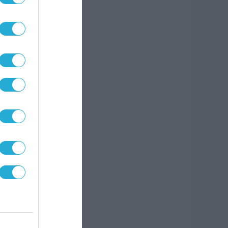
εί,
αι
τα
αθώς
 στην
όνας.
ν