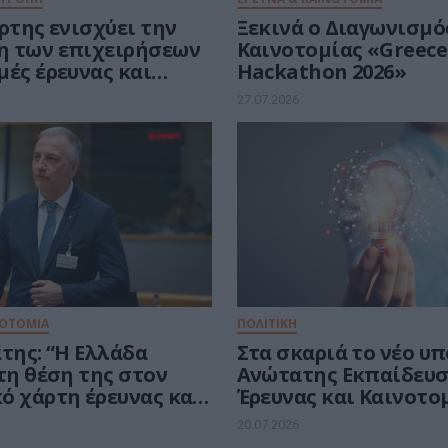
ρτης ενισχύει την
Ξεκινά ο Διαγωνισμό
 των επιχειρήσεων
Καινοτομίας «Greece 
μές έρευνας και
Hackathon 2026»
ίας αιχμής στην
27.07.2026
ΝΟΤΟΜΙΑ
ΠΟΛΙΤΙΚΗ
της: “Η Ελλάδα
Στα σκαριά το νέο υ
τη θέση της στον
Ανώτατης Εκπαίδευσ
ό χάρτη έρευνας και
Έρευνας και Καινοτο
ίας”
20.07.2026