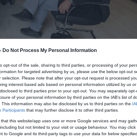
 -
Do Not Process My Personal Information
to opt-out of the sale, sharing to third parties, or processing of your per
Ε και του Δήμου Ηρακλείου ξεκινά στο πλαίσιο 
formation for targeted advertising by us, please use the below opt-out s
 οποίο χρηματοδοτείται από το Ευρωπαϊκό
r selection. Please note that after your opt-out request is processed y
eing interest-based ads based on personal information utilized by us or
ό το ΙΤΕ, με στόχο την κατανόηση της
disclosed to third parties prior to your opt-out. You may separately opt-
κλιματικής αλλαγής και κατ’ επέκταση την βελ
losure of your personal information by third parties on the IAB’s list of
. This information may also be disclosed by us to third parties on the
IA
ομέα Πολιτικής Προστασίας σε κάθε επίπεδο.
Participants
that may further disclose it to other third parties.
 και ΙΤΕ για το έργο urbisphere, ο Δήμαρχος Αλ
 that this website/app uses one or more Google services and may gath
including but not limited to your visit or usage behaviour. You may click 
 Ερευνών και Επικεφαλής του Εργαστηρίου
 to Google and its third-party tags to use your data for below specifi