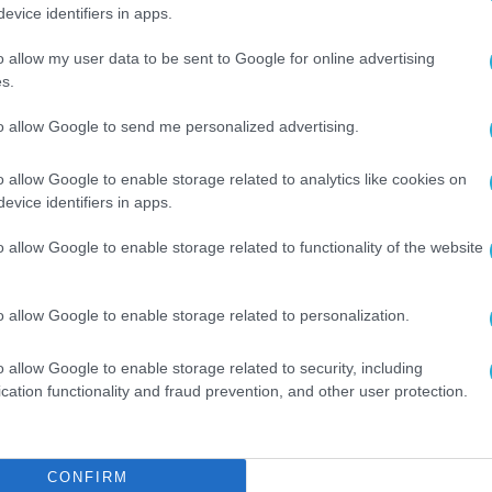
 με τον οποίο η επιστημονική κοινότητα κατανο
evice identifiers in apps.
τικά με το κλιματικό σύστημα και τον αστικό κ
o allow my user data to be sent to Google for online advertising
να οδηγήσει στην κατανόηση σε βάθος της
s.
ρώπινων δράσεων σε ό,τι αφορά στο κλίμα και 
to allow Google to send me personalized advertising.
ό μετασχηματισμό και την κλιματική αλλαγή, κ
o allow Google to enable storage related to analytics like cookies on
evice identifiers in apps.
ώσεις της κλιματικής αλλαγής στους αστικούς
o allow Google to enable storage related to functionality of the website
τικοποίησης και της εξέλιξης της τεχνολογίας
αντικειμενικών δεδομένων, θα ακολουθήσει η
o allow Google to enable storage related to personalization.
για την καταγραφή και της υποκειμενικής εικ
καθορίζουν την ανθεκτικότητα των πόλεων στη
o allow Google to enable storage related to security, including
cation functionality and fraud prevention, and other user protection.
ώσει τον Τομέα Πολιτικής Προστασίας και να
τικό σχεδιασμό προσαρμοσμένο στις νέες
CONFIRM