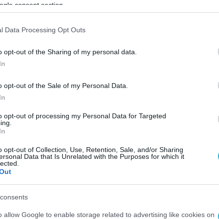
ι Φυσικό Περιβάλλον του ΙΤΕ Δρ. Νεκτάριο
ogle consent section.
 του Τμήματος Περιβάλλοντος της Διεύθυνσης
l Data Processing Opt Outs
μπορίου του Δήμου Μανόλη Φωτάκη.
o opt-out of the Sharing of my personal data.
ηση του για την διεξαγωγή του έργου και για τ
In
 καθώς τα δεδομένα που θα συλλεχθούν από
o opt-out of the Sale of my Personal Data.
τασταθούν στην επικράτεια του Δήμου, καθώς 
In
αίας γενιάς αριθμητικών μοντέλων που θα
σε πόλεις ανά την υφήλιο.
to opt-out of processing my Personal Data for Targeted
ing.
In
 στο επίκεντρο της παγκόσμιας έρευνας βρίσκο
o opt-out of Collection, Use, Retention, Sale, and/or Sharing
ίστολ, Λονδίνο, Φράϊμπουργκ, Στουτγκάρδη και
ersonal Data that Is Unrelated with the Purposes for which it
lected.
πόλεις σε όλο τον κόσμο τα τελευταία 5 χρόνια
Out
 συνέργεια τεσσάρων Κύριων Ερευνητών από τη
consents
ο.
o allow Google to enable storage related to advertising like cookies on