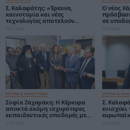
Σ. Καλαφάτης: «Έρευνα,
Ο νέος Χά
καινοτομία και νέες
πρόσβαση
τεχνολογίες αποτελούν
σε υποδο
βασικούς πυλώνες της
τεχνολογ
29.07.2026
29.07.2026
σύγχρονης ανάπτυξης»
Ευρώπη
ΕΡΕΥΝΑ & ΚΑΙΝΟΤΟΜΙΑ
ΕΡΕΥΝΑ & ΚΑΙ
Σοφία Ζαχαράκη: Η Κέρκυρα
Σ. Καλαφά
αποκτά ακόμη ισχυρότερες
ενισχύει 
εκπαιδευτικές υποδομές με
ευρωπαϊκ
επενδύσεις στην καινοτομία,
καινοτομ
21.07.2026
20.07.2026
τη συμπερίληψη και το