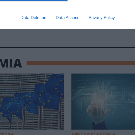
 δικτυακό τόπο:
https://urbisphere.eu
Data Deletion
Data Access
Privacy Policy
RBISPHERE
ΙΤΕ
ΜΙΑ
ΙΤΡΟΠΗ
ΕΡΕΥΝΑ & ΚΑΙΝΟΤΟΜΙΑ