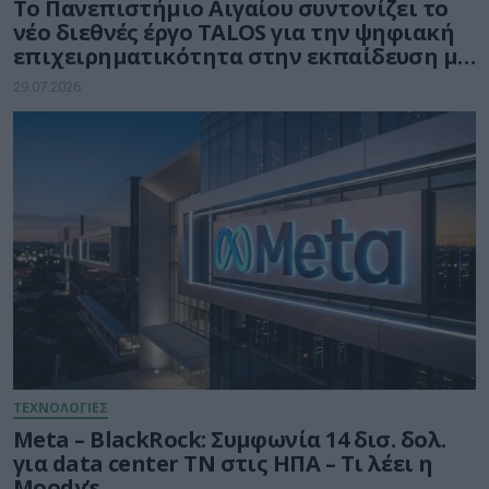
Το Πανεπιστήμιο Αιγαίου συντονίζει το
νέο διεθνές έργο TALOS για την ψηφιακή
επιχειρηματικότητα στην εκπαίδευση με
τη δύναμη της Τεχνητής Νοημοσύνης
29.07.2026
ΤΕΧΝΟΛΟΓΙΕΣ
Meta – BlackRock: Συμφωνία 14 δισ. δολ.
για data center ΤΝ στις ΗΠΑ – Τι λέει η
Moody’s