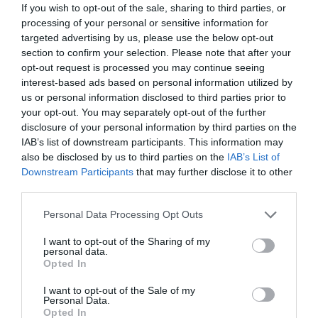
If you wish to opt-out of the sale, sharing to third parties, or
χρόνια μετά την έναρξη λειτουργίας της και
processing of your personal or sensitive information for
θα επιτύχει ελκυστικά περιθώρια κέρδους,
targeted advertising by us, please use the below opt-out
section to confirm your selection. Please note that after your
δημιουργώντας προστιθέμενη αξία τόσο για
opt-out request is processed you may continue seeing
τη Reunert όσο και για τον όμιλο CSG.
interest-based ads based on personal information utilized by
us or personal information disclosed to third parties prior to
your opt-out. You may separately opt-out of the further
TAGS:
REUNERT
ΟΜΙΛΟΣ CSG
disclosure of your personal information by third parties on the
IAB’s list of downstream participants. This information may
also be disclosed by us to third parties on the
IAB’s List of
Downstream Participants
that may further disclose it to other
third parties.
Please note that this website/app uses one or more Google
Personal Data Processing Opt Outs
services and may gather and store information including but
not limited to your visit or usage behaviour. You may click to
I want to opt-out of the Sharing of my
personal data.
grant or deny consent to Google and its third-party tags to
Opted In
use your data for below specified purposes in below Google
consent section.
I want to opt-out of the Sale of my
Personal Data.
Opted In