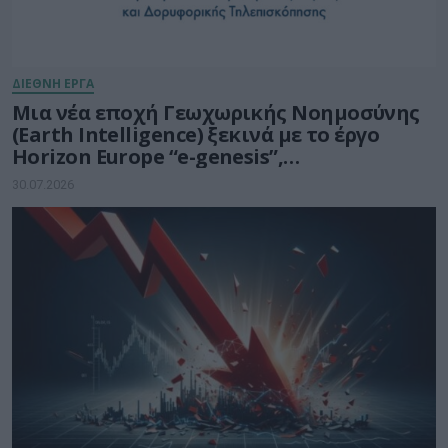
ΔΙΕΘΝΗ ΕΡΓΑ
Μια νέα εποχή Γεωχωρικής Νοημοσύνης
(Earth Intelligence) ξεκινά με το έργο
Horizon Europe “e-genesis”,
προϋπολογισμού 7,5 εκατ. ευρώ
30.07.2026