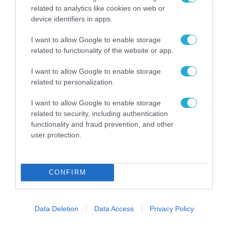
Το χρηματοδοτούμενο
related to analytics like cookies on web or
από την ΕΕ έργο “The
Gaming Police”
device identifiers in apps.
ενισχύει την ασφάλεια
31.07.2026
των παιδιών στο
I want to allow Google to enable storage
διαδίκτυο
related to functionality of the website or app.
ΑΑΔΕ: Διευκρινίσεις
για τα πρόστιμα σε
I want to allow Google to enable storage
παραβάσεις που
related to personalization.
αφορούν τους ΦΗΜ
31.07.2026
I want to allow Google to enable storage
related to security, including authentication
Σ. Καλαφάτης: «Η
functionality and fraud prevention, and other
Τεχνητή Νοημοσύνη
δεν είναι απλώς μια
user protection.
νέα τεχνολογία, είναι
31.07.2026
μια νέα βιομηχανική
επανάσταση»
CONFIRM
Νέος οδηγός του ΕΚΤ
για τη χρηματοδότηση
των ελληνικών
επιχειρήσεων στον
31.07.2026
Data Deletion
Data Access
Privacy Policy
χώρο της άμυνας