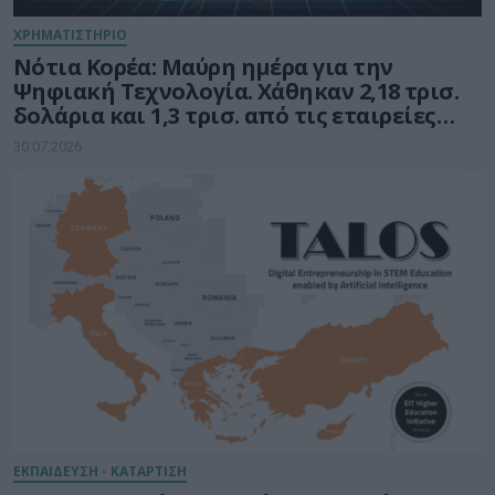
ΧΡΗΜΑΤΙΣΤΗΡΙΟ
Νότια Κορέα: Μαύρη ημέρα για την
Ψηφιακή Τεχνολογία. Χάθηκαν 2,18 τρισ.
δολάρια και 1,3 τρισ. από τις εταιρείες
ημιαγωγών
30.07.2026
ΕΚΠΑΙΔΕΥΣΗ - ΚΑΤΑΡΤΙΣΗ