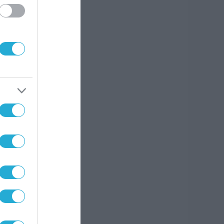
ι να
ι
ν δεν