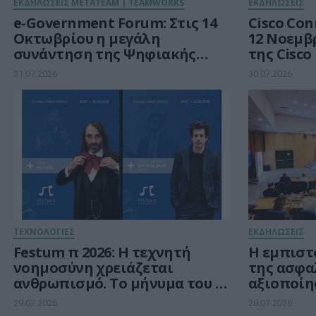
ΕΚΔΗΛΩΣΕΙΣ METATEAM | TEAMWORKS
ΕΚΔΗΛΩΣΕΙΣ
e-Government Forum: Στις 14
Cisco Conne
Οκτωβρίου η μεγάλη
12 Νοεμβρ
συνάντηση της Ψηφιακής
της Cisco
Διακυβέρνησης στην εποχή
31.07.2026
30.07.2026
μετά το RRF
ΤΕΧΝΟΛΟΓΙΕΣ
ΕΚΔΗΛΩΣΕΙΣ
Festum π 2026: Η τεχνητή
Η εμπιστ
νοημοσύνη χρειάζεται
της ασφα
ανθρωπισμό. Το μήνυμα του Κ.
αξιοποίη
Δασκαλάκη από τα Χανιά
δεδομέν
29.07.2026
28.07.2026