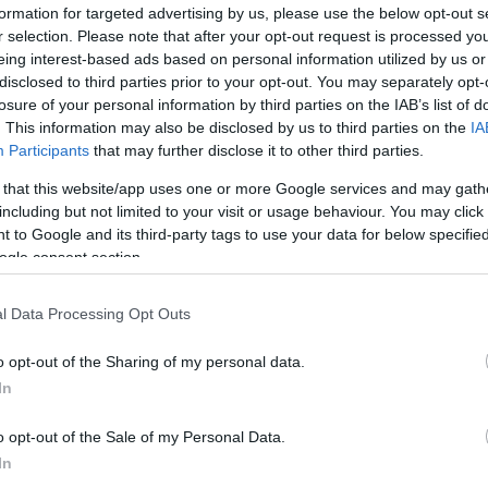
formation for targeted advertising by us, please use the below opt-out s
r selection. Please note that after your opt-out request is processed y
ωσης, τονίστηκε ότι η κυβερνοασφάλεια δεν
eing interest-based ads based on personal information utilized by us or
ό πεδίο, αλλά βασική προϋπόθεση για τη
disclosed to third parties prior to your opt-out. You may separately opt-
ιρησιακή συνέχεια και τη διατήρηση της
losure of your personal information by third parties on the IAB’s list of
. This information may also be disclosed by us to third parties on the
IA
ών. Η συμμόρφωση με τα νέα κανονιστικά πλαίσ
Participants
that may further disclose it to other third parties.
ριση κινδύνων από τρίτους και η ανάγκη για
 that this website/app uses one or more Google services and may gath
εντρο του διαλόγου.
including but not limited to your visit or usage behaviour. You may click 
 to Google and its third-party tags to use your data for below specifi
ster Recovery, ως αναπόσπαστου μέρους της
ogle consent section.
l Data Processing Opt Outs
o opt-out of the Sharing of my personal data.
In
o opt-out of the Sale of my Personal Data.
In