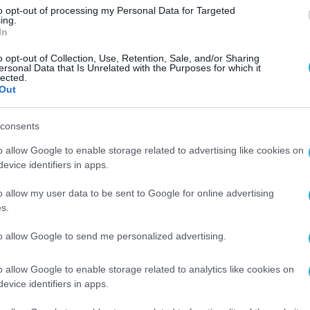
to opt-out of processing my Personal Data for Targeted
ing.
In
o opt-out of Collection, Use, Retention, Sale, and/or Sharing
ersonal Data that Is Unrelated with the Purposes for which it
lected.
Out
consents
o allow Google to enable storage related to advertising like cookies on
evice identifiers in apps.
o allow my user data to be sent to Google for online advertising
ρνησης, κ. Δημήτρης Παπαστεργίου
:
«Δεν πρέπε
s.
καλά κι αν έχουμε σχεδιάσει τα συστήματά μας, όλο
to allow Google to send me personalized advertising.
ημαντικό είναι, αν συμβεί μια μικρή ή μεγαλύτερη
πορούν να επανέλθουν γρήγορα και με ασφάλεια.»
o allow Google to enable storage related to analytics like cookies on
evice identifiers in apps.
ης ότι η τεχνολογία από μόνη της δεν αρκεί, εά