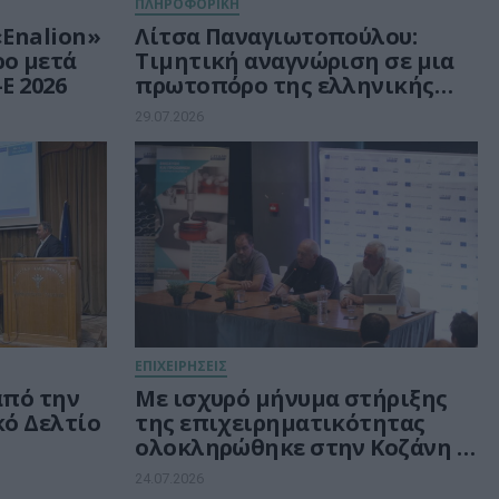
ΠΛΗΡΟΦΟΡΙΚΗ
«Enalion»
Λίτσα Παναγιωτοπούλου:
ρο μετά
Τιμητική αναγνώριση σε μια
E 2026
πρωτοπόρο της ελληνικής
Πληροφορικής
29.07.2026
ΕΠΙΧΕΙΡΗΣΕΙΣ
 από την
Με ισχυρό μήνυμα στήριξης
κό Δελτίο
της επιχειρηματικότητας
ολοκληρώθηκε στην Κοζάνη η
περιοδεία της ΕΥΔΑΜ για τις
24.07.2026
νέες δράσεις ύψους 140 εκατ.