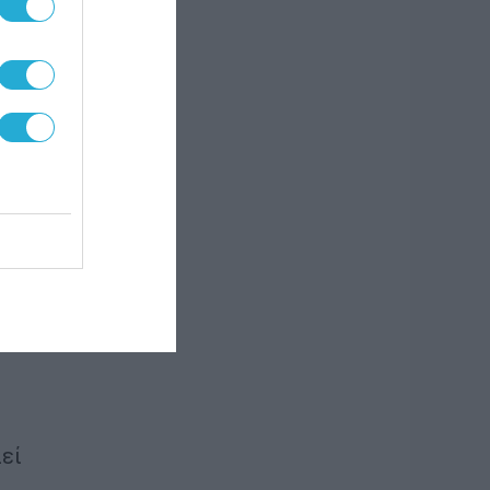
μό.
πολύ
ου θα
κά σε
ς
τες
νός
εί