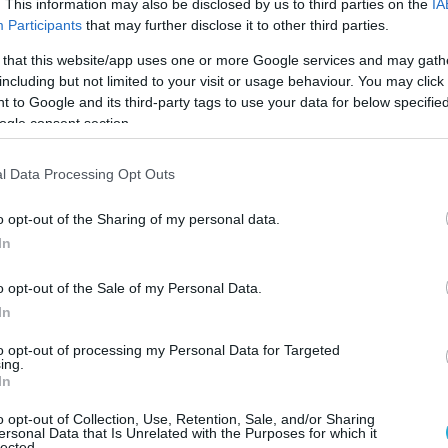
. This information may also be disclosed by us to third parties on the
IA
Participants
that may further disclose it to other third parties.
ΤΗΛΕΠΙΚΟΙΝΩΝΙΕΣ
 that this website/app uses one or more Google services and may gath
Τα νεα P40 της Huawei έφτασαν 
including but not limited to your visit or usage behaviour. You may click 
σηματοδοτούν μια νέα εποχή στ
 to Google and its third-party tags to use your data for below specifi
smartphones
ogle consent section.
26.03.2020
l Data Processing Opt Outs
o opt-out of the Sharing of my personal data.
In
o opt-out of the Sale of my Personal Data.
In
to opt-out of processing my Personal Data for Targeted
ing.
In
o opt-out of Collection, Use, Retention, Sale, and/or Sharing
ersonal Data that Is Unrelated with the Purposes for which it
lected.