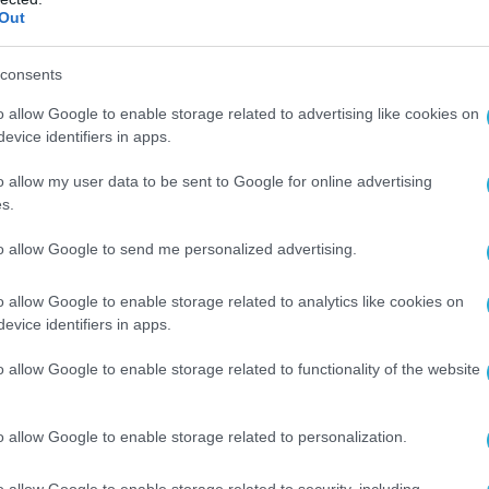
Out
ΤΗΛΕΠΙΚΟΙΝΩΝΙΕΣ
Dr. Button: Δωρεάν τηλεϊατρική 
τη διαχείριση της κρίσης του
consents
κορονοϊού
o allow Google to enable storage related to advertising like cookies on
evice identifiers in apps.
20.03.2020
o allow my user data to be sent to Google for online advertising
s.
to allow Google to send me personalized advertising.
o allow Google to enable storage related to analytics like cookies on
evice identifiers in apps.
o allow Google to enable storage related to functionality of the website
o allow Google to enable storage related to personalization.
ΤΗΛΕΠΙΚΟΙΝΩΝΙΕΣ
o allow Google to enable storage related to security, including