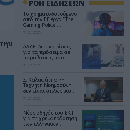
ΡΟΗ ΕΙΔΗΣΕΩΝ
Το χρηματοδοτούμενο
από την ΕΕ έργο “The
Gaming Police”
ενισχύει την ασφάλεια
31.07.2026
των παιδιών στο
διαδίκτυο
 την
ΑΑΔΕ: Διευκρινίσεις
για τα πρόστιμα σε
παραβάσεις που
αφορούν τους ΦΗΜ
31.07.2026
Σ. Καλαφάτης: «Η
Τεχνητή Νοημοσύνη
δεν είναι απλώς μια
νέα τεχνολογία, είναι
31.07.2026
μια νέα βιομηχανική
επανάσταση»
Νέος οδηγός του ΕΚΤ
για τη χρηματοδότηση
των ελληνικών
επιχειρήσεων στον