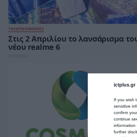
ΤΗΛΕΠΙΚΟΙΝΩΝΙΕΣ
Στις 2 Απριλίου το λανσάρισμα το
νέου realme 6
27.03.2020
ictplus.gr
If you wish 
sensitive in
confirm you
continue se
information 
further disc