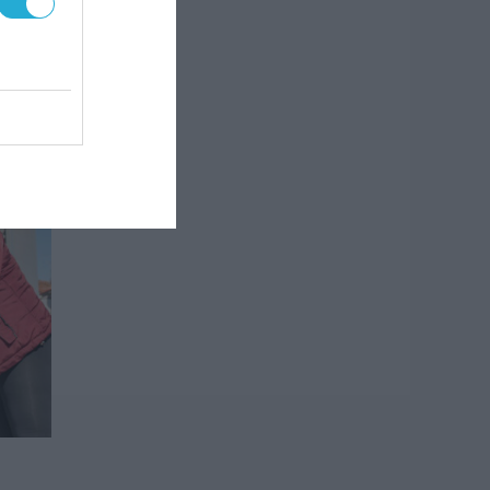
νο
ύων
ου