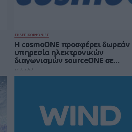
ΤΗΛΕΠΙΚΟΙΝΩΝΙΕΣ
Η cosmoONE προσφέρει δωρεάν
υπηρεσία ηλεκτρονικών
διαγωνισμών sourceONE σε
Νοσοκομεία, Δήμους και
27.03.2020
Περιφέρειες