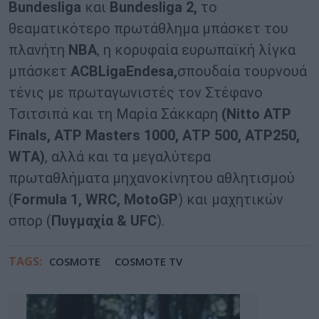
Bundesliga
και
Bundesliga 2,
το
θεαματικότερο πρωτάθλημα μπάσκετ του
πλανήτη
ΝΒΑ
, η κορυφαία ευρωπαϊκή λίγκα
μπάσκετ
ACBLigaEndesa,
σπουδαία τουρνουά
τένις με πρωταγωνιστές τον Στέφανο
Τσιτσιπά και τη Μαρία Σάκκαρη
(
Nitto ATP
Finals, ATP Masters 1000, ΑΤP 500, ATP250,
WTA)
, αλλά και τα μεγαλύτερα
πρωταθλήματα μηχανοκίνητου αθλητισμού
(
Formula 1, WRC, ΜotoGP
) και μαχητικών
σπορ (
Πυγμαχία &
UFC
).
TAGS:
COSMOTE
COSMOTE TV