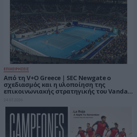
ΕΠΙΧΕΙΡΗΣΕΙΣ
Από τη V+O Greece | SEC Newgate ο
σχεδιασμός και η υλοποίηση της
επικοινωνιακής στρατηγικής του Vanda
Pharmaceuticals Athens Open WTA 250
24.07.2026