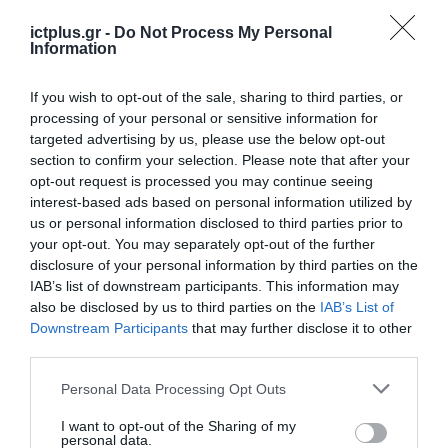
ictplus.gr -
Do Not Process My Personal
Information
If you wish to opt-out of the sale, sharing to third parties, or
processing of your personal or sensitive information for
targeted advertising by us, please use the below opt-out
ΡΟΗ ΕΙΔΗΣΕΩΝ
section to confirm your selection. Please note that after your
opt-out request is processed you may continue seeing
Το χρηματοδοτούμενο
interest-based ads based on personal information utilized by
από την ΕΕ έργο “The
us or personal information disclosed to third parties prior to
Gaming Police”
your opt-out. You may separately opt-out of the further
ενισχύει την ασφάλεια
31.07.2026
disclosure of your personal information by third parties on the
των παιδιών στο
IAB’s list of downstream participants. This information may
διαδίκτυο
ΑΑΔΕ: Διευκρινίσεις
also be disclosed by us to third parties on the
IAB’s List of
για τα πρόστιμα σε
Downstream Participants
that may further disclose it to other
παραβάσεις που
third parties.
αφορούν τους ΦΗΜ
31.07.2026
Please note that this website/app uses one or more Google
Personal Data Processing Opt Outs
services and may gather and store information including but
Σ. Καλαφάτης: «Η
not limited to your visit or usage behaviour. You may click to
I want to opt-out of the Sharing of my
Τεχνητή Νοημοσύνη
personal data.
grant or deny consent to Google and its third-party tags to