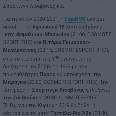
Σπόρτινγκ Λισαβόνας κ.ά.
Για τη σεζόν 2020-2021, η
LigaNOS
ανοίγει
αυλαία την
Παρασκευή 18 Σεπτεμβρίου
με τα
ματς
Φαμαλικάο-Μπενφίκα
(21.00, COSMOTE
SPORT 7HD) και
Βιτόρια Γκιμαράες-
Μπελενένσες
(23.15, COSMOTESPORT 9HD),
ης
ενώ το ντέρμπι της 1
αγωνιστικής
διεξάγεται το Σάββατο 19/9 με την
πρωταθλήτρια
Πόρτο
να υποδέχεται την
Μπράγκα
(23.00, COSMOTESPORT 7HD). Την
ίδια μέρα, η
Σπόρτινγκ Λισαβόνας
φιλοξενεί
την
Ζιλ Βισέντε
(20.30, COSMOTESPORT
7HD), ενώ την Κυριακή 20/9 θα δοθεί η
σέντρα για το ματς
Τοντέλα-Ρίο Άβε
(23.00,