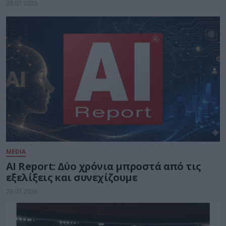
Greece
28.07.2026
MEDIA
AI Report: Δύο χρόνια μπροστά από τις
εξελίξεις και συνεχίζουμε
28.07.2026