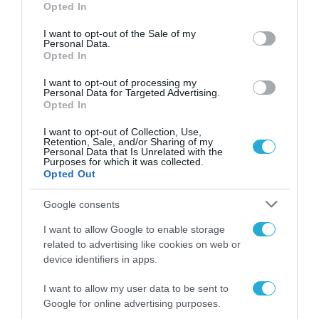
Opted In
δεν είναι απλώς μια
use your data for below specified purposes in below Google
νέα τεχνολογία, είναι
consent section.
31.07.2026
I want to opt-out of the Sale of my
μια νέα βιομηχανική
Personal Data.
επανάσταση»
Opted In
Νέος οδηγός του ΕΚΤ
για τη χρηματοδότηση
I want to opt-out of processing my
των ελληνικών
Personal Data for Targeted Advertising.
επιχειρήσεων στον
Opted In
31.07.2026
χώρο της άμυνας
I want to opt-out of Collection, Use,
Retention, Sale, and/or Sharing of my
Η πιο ταξιδιάρικη
Personal Data that Is Unrelated with the
βαλίτσα του φετινού
Purposes for which it was collected.
καλοκαιριού έχει την
Opted Out
υπογραφή της Xiaomi
31.07.2026
Google consents
ΟΛΗ Η ΡΟΗ ΕΙΔΗΣΕΩΝ
I want to allow Google to enable storage
related to advertising like cookies on web or
device identifiers in apps.
I want to allow my user data to be sent to
Google for online advertising purposes.