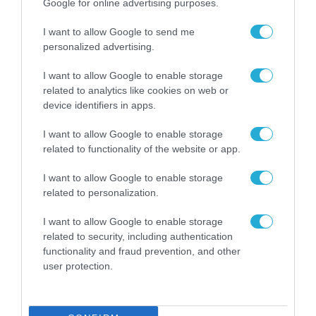
29.01.2021
Google for online advertising purposes.
Δημήτρης Κυριακός
I want to allow Google to send me
personalized advertising.
I want to allow Google to enable storage
related to analytics like cookies on web or
device identifiers in apps.
I want to allow Google to enable storage
related to functionality of the website or app.
I want to allow Google to enable storage
related to personalization.
ΥΠΗΡΕΣΙΕΣ
Γιώτα Τζαβάρα (Skroutz):
I want to allow Google to enable storage
related to security, including authentication
Ξεπέρασαν το 1 εκατ. οι
functionality and fraud prevention, and other
παραγγελίες στο marketplace – 1
user protection.
στις 4 ήταν από καταστήματα
25.01.2021
χωρίς e-shop