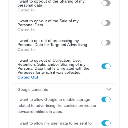
not limited to your visit or usage behaviour. You may click to
I want to opt-out of the Sharing of my
στη Siemens Α.Ε.
personal data.
grant or deny consent to Google and its third-party tags to
Opted In
use your data for below specified purposes in below Google
10.02.2021
consent section.
I want to opt-out of the Sale of my
Personal Data.
Opted In
I want to opt-out of processing my
Personal Data for Targeted Advertising.
Opted In
I want to opt-out of Collection, Use,
Retention, Sale, and/or Sharing of my
Personal Data that Is Unrelated with the
Purposes for which it was collected.
Opted Out
Google consents
ΣΤΕΛΕΧΗ
I want to allow Google to enable storage
Παραιτήθηκε, μετά από 19
related to advertising like cookies on web or
χρόνια συνδικαλιστικής πορείας
device identifiers in apps.
στις τάξεις της Ένωσης
I want to allow my user data to be sent to
Πληροφορικών Ελλάδας (ΕΠΕ) ο