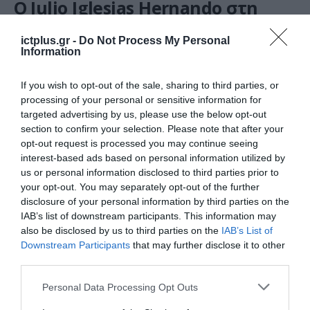
O Julio Iglesias Hernando στη
θέση του Chief Commercial
Officer της Kaizen
ictplus.gr -
Do Not Process My Personal
Information
11.02.2021
If you wish to opt-out of the sale, sharing to third parties, or
processing of your personal or sensitive information for
targeted advertising by us, please use the below opt-out
section to confirm your selection. Please note that after your
opt-out request is processed you may continue seeing
interest-based ads based on personal information utilized by
us or personal information disclosed to third parties prior to
your opt-out. You may separately opt-out of the further
disclosure of your personal information by third parties on the
IAB’s list of downstream participants. This information may
also be disclosed by us to third parties on the
IAB’s List of
Downstream Participants
that may further disclose it to other
third parties.
ΣΤΕΛΕΧΗ
Ο Δρ. Βασίλης Χατζίκος νέος
Please note that this website/app uses one or more Google
Personal Data Processing Opt Outs
Country Head Digital Industries
services and may gather and store information including but