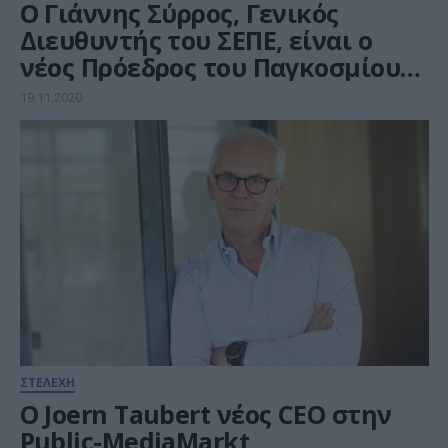
Ο Γιάννης Σύρρος, Γενικός
Διευθυντής του ΣΕΠΕ, είναι ο
νέος Πρόεδρος του Παγκοσμίου
Συνδέσμου Πληροφορικής και
19.11.2020
Υπηρεσιών Τεχνολογίας (WITSA)
ΣΤΕΛΕΧΗ
O Joern Taubert νέος CEO στην
Public-MediaMarkt