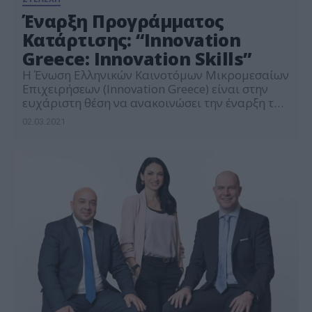
Έναρξη Προγράμματος
Κατάρτισης: “Innovation
Greece: Innovation Skills”
Η Ένωση Ελληνικών Καινοτόμων Μικρομεσαίων
Επιχειρήσεων (Innovation Greece) είναι στην
ευχάριστη θέση να ανακοινώσει την έναρξη του
Εκπαιδευτικού Έργου: “Innovation Greece:
02.03.2021
Innovation Skills”. Το Innovation Skills
απευθύνεται σε 1.277 εργαζομένους του
ιδιωτικού τομέα, από όλη την Ελλάδα, που
επιθυμούν να αναπτύξουν τις δεξιότητες τους
σε θέματα Καινοτομίας και
Επιχειρηματικότητας προκειμένου να
βελτιώσουν την τεχνογνωσία και […]