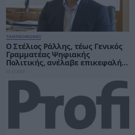
ΤΗΛΕΠΙΚΟΙΝΩΝΙΕΣ
O Στέλιος Ράλλης, τέως Γενικός
Γραμματέας Ψηφιακής
Πολιτικής, ανέλαβε επικεφαλής
Δημοσίων Εργων της Vodafone
07.12.2020