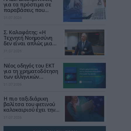
για τα πρόστιμα σε
παραβάσεις που
αφορούν τους ΦΗΜ
31.07.2026
Σ. Καλαφάτης: «Η
Τεχνητή Νοημοσύνη
δεν είναι απλώς μια
νέα τεχνολογία, είναι
31.07.2026
μια νέα βιομηχανική
επανάσταση»
Νέος οδηγός του ΕΚΤ
για τη χρηματοδότηση
των ελληνικών
επιχειρήσεων στον
31.07.2026
χώρο της άμυνας
Η πιο ταξιδιάρικη
βαλίτσα του φετινού
καλοκαιριού έχει την
υπογραφή της Xiaomi
31.07.2026