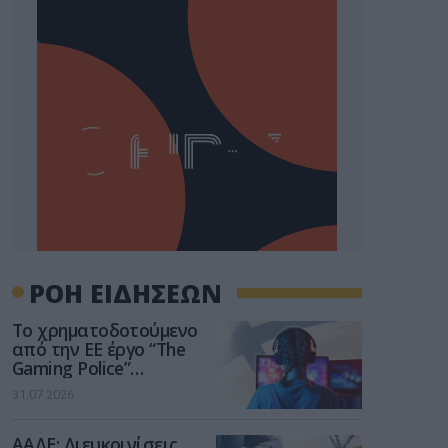
ΡΟΗ ΕΙΔΗΣΕΩΝ
Το χρηματοδοτούμενο
από την ΕΕ έργο “The
Gaming Police”
ενισχύει την ασφάλεια
31.07.2026
των παιδιών στο
διαδίκτυο
ΑΑΔΕ: Διευκρινίσεις