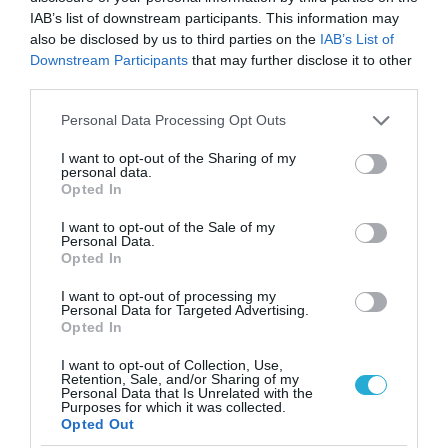
IAB’s list of downstream participants. This information may
αναβαθμίσεων για backup των δεδομένων
also be disclosed by us to third parties on the
IAB’s List of
του. Παράλληλα το user-friendly interface της
Downstream Participants
that may further disclose it to other
third parties.
εφαρμογής εγγυάται εύχρηστη διαχείριση και
άμεση εξοικείωση των χρηστών. Το σύνολο
Please note that this website/app uses one or more Google
Personal Data Processing Opt Outs
services and may gather and store information including but
των λειτουργιών και των παροχών που
not limited to your visit or usage behaviour. You may click to
I want to opt-out of the Sharing of my
προσφέρει το Epsilon Smart είναι
personal data.
grant or deny consent to Google and its third-party tags to
Opted In
use your data for below specified purposes in below Google
αναμφίβολα και το σημείο υπεροχής του
consent section.
I want to opt-out of the Sale of my
έναντι άλλων λύσεων που προσφέρει ο
Personal Data.
Opted In
ανταγωνισμός.
I want to opt-out of processing my
Personal Data for Targeted Advertising.
TAGS:
EPSILON NET
ΟΜΙΛΟΣ EPSILON NET
Opted In
I want to opt-out of Collection, Use,
Retention, Sale, and/or Sharing of my
Personal Data that Is Unrelated with the
Purposes for which it was collected.
Opted Out