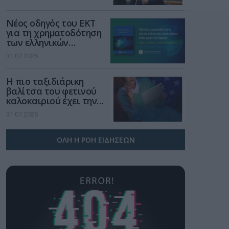
μια νέα βιομηχανική
επανάσταση»
Νέος οδηγός του ΕΚΤ
για τη χρηματοδότηση
των ελληνικών
επιχειρήσεων στον
31.07.2026
χώρο της άμυνας
Η πιο ταξιδιάρικη
βαλίτσα του φετινού
καλοκαιριού έχει την
υπογραφή της Xiaomi
31.07.2026
ΟΛΗ Η ΡΟΗ ΕΙΔΗΣΕΩΝ