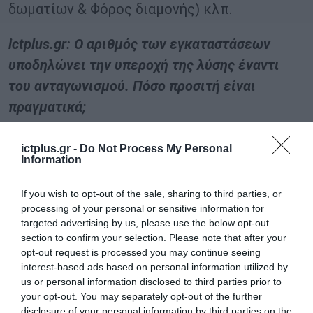
δωματίων & Φόρος διαμονής) κλπ.
ictplus.gr: Ο αριθμός των εγκαταστάσεων
υποδηλώνει την υπεροχή της λύσης έναντι
του ανταγωνισμού. Πόσο προσιτή είναι
πραγματικά;
Πέτρος Κοραλής:
Το Epsilon Smart αποτελεί
ictplus.gr -
Do Not Process My Personal
Information
μια SaaS λύση, όπου το κόστος της μηνιαίας
συνδρομής του έχει διαμορφωθεί ώστε να
If you wish to opt-out of the sale, sharing to third parties, or
είναι προσιτό σε κάθε μικρή ή μεσαία
processing of your personal or sensitive information for
targeted advertising by us, please use the below opt-out
ελληνική επιχείρηση. Αποτελεί μια cloud
section to confirm your selection. Please note that after your
λύση στο Microsoft Azure που εγγυάται
opt-out request is processed you may continue seeing
premium προστασία, αυτόματα updates
interest-based ads based on personal information utilized by
us or personal information disclosed to third parties prior to
εκδόσεων, χωρίς να απαιτούνται επενδύσεις
your opt-out. You may separately opt-out of the further
σε εξοπλισμό ή επιπλέον κόστη
disclosure of your personal information by third parties on the