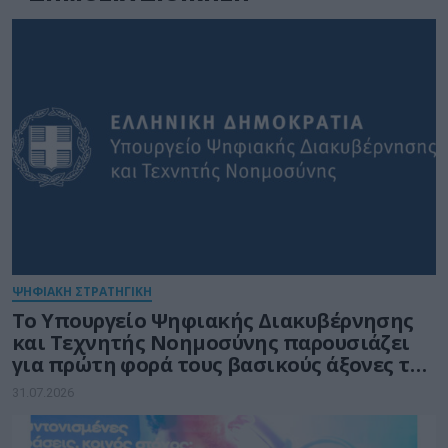
ΨΗΦΙΑΚΗ ΣΤΡΑΤΗΓΙΚΗ
Το Υπουργείο Ψηφιακής Διακυβέρνησης
και Τεχνητής Νοημοσύνης παρουσιάζει
για πρώτη φορά τους βασικούς άξονες του
νέου Εθνικού Διαστημικού Προγράμματος
31.07.2026