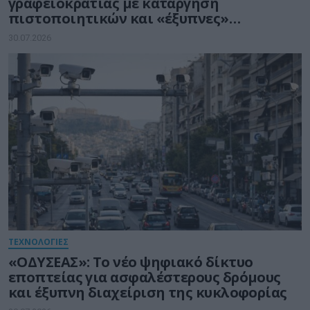
γραφειοκρατίας με κατάργηση
πιστοποιητικών και «έξυπνες»
διασταυρώσεις του Δημοσίου
30.07.2026
ΤΕΧΝΟΛΟΓΙΕΣ
«ΟΔΥΣΕΑΣ»: Το νέο ψηφιακό δίκτυο
εποπτείας για ασφαλέστερους δρόμους
και έξυπνη διαχείριση της κυκλοφορίας