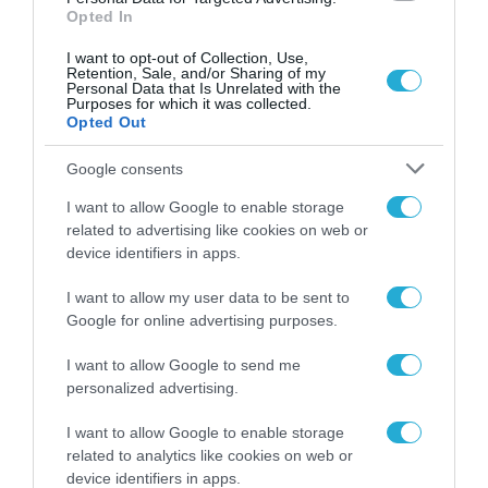
του ιατρικού φακέλου, είναι ένα παραπάνω:
Opted In
τα δεδομένα αυτά να μη βρίσκονται μόνο στα
I want to opt-out of Collection, Use,
χέρια των γιατρών, αλλά και στα χέρια των
Retention, Sale, and/or Sharing of my
Personal Data that Is Unrelated with the
πολιτών που τους αφορούν – δηλαδή ο
Purposes for which it was collected.
Opted Out
καθένας από εμάς να έχει πρόσβαση στα
Google consents
δεδομένα του που τον αφορούν, να έχει την
ιδιοκτησία, εντέλει, των δεδομένων του.
I want to allow Google to enable storage
related to advertising like cookies on web or
Ετοιμάζουμε για αυτό μια εφαρμογή που θα
device identifiers in apps.
παρουσιαστεί μέσα στο καλοκαίρι.
I want to allow my user data to be sent to
Google for online advertising purposes.
Αυτό θα αποτελέσει το πρόπλασμα του
Ιατρικού Φακέλου, και θα εμπλουτιστεί
I want to allow Google to send me
περαιτέρω με τα στοιχεία των
personalized advertising.
διαγνωστικών κέντρων καθώς και με εκείνα
I want to allow Google to enable storage
που βρίσκονται στα πληροφοριακά
related to analytics like cookies on web or
device identifiers in apps.