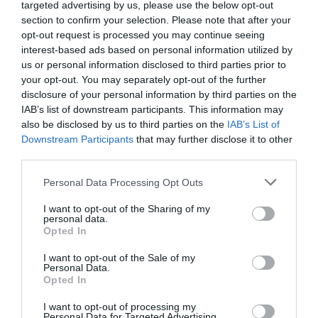
targeted advertising by us, please use the below opt-out
του φακέλου. Είμαστε έτοιμοι να
section to confirm your selection. Please note that after your
opt-out request is processed you may continue seeing
ξεκινήσουμε τώρα.
interest-based ads based on personal information utilized by
us or personal information disclosed to third parties prior to
Σε αυτό το πλαίσιο, τα δεδομένα της
your opt-out. You may separately opt-out of the further
ηλεκτρονικής συνταγογράφησης τα οποία
disclosure of your personal information by third parties on the
IAB’s list of downstream participants. This information may
είναι πλούσια και σημαντικά –
also be disclosed by us to third parties on the
IAB’s List of
περιλαμβάνουν ιατρικές συνταγές καθώς και
Downstream Participants
that may further disclose it to other
third parties.
παραπεμπτικά εξετάσεων – θα
Please note that this website/app uses one or more Google
εμπλουτιστούν κατ’ αρχήν από τις ψηφιακές
Personal Data Processing Opt Outs
services and may gather and store information including but
ιατρικές βεβαιώσεις, όπως εκείνες για
not limited to your visit or usage behaviour. You may click to
I want to opt-out of the Sharing of my
personal data.
παράδειγμα που χρησιμοποιούμε για ένα
grant or deny consent to Google and its third-party tags to
Opted In
use your data for below specified purposes in below Google
γυμναστήριο, οι οποίες θα ενταχθούν και
consent section.
I want to opt-out of the Sale of my
αυτές στο σύστημα.
Personal Data.
Opted In
Το ζητούμενο όμως για εμάς, για το χτίσιμο
I want to opt-out of processing my
Personal Data for Targeted Advertising.