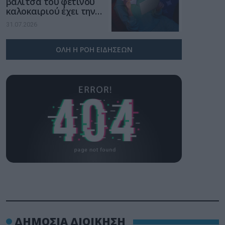
βαλίτσα του φετινού
καλοκαιριού έχει την
υπογραφή της Xiaomi
31.07.2026
ΟΛΗ Η ΡΟΗ ΕΙΔΗΣΕΩΝ
ΔΗΜΟΣΙΑ ΔΙΟΙΚΗΣΗ