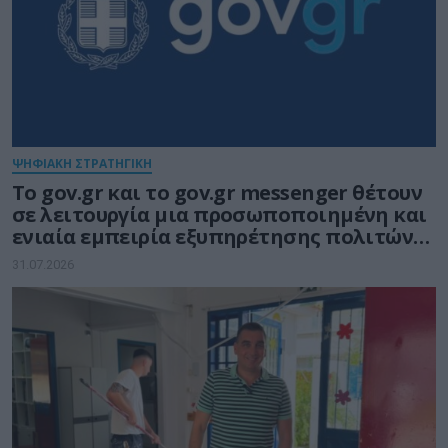
ΨΗΦΙΑΚΗ ΣΤΡΑΤΗΓΙΚΗ
Το gov.gr και το gov.gr messenger θέτουν
σε λειτουργία μια προσωποποιημένη και
ενιαία εμπειρία εξυπηρέτησης πολιτών
και επιχειρήσεων
31.07.2026