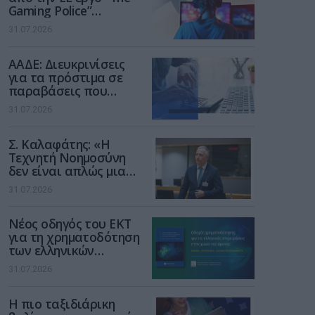
Gaming Police”
ενισχύει την ασφάλεια
31.07.2026
των παιδιών στο
διαδίκτυο
ΑΑΔΕ: Διευκρινίσεις
για τα πρόστιμα σε
παραβάσεις που
αφορούν τους ΦΗΜ
31.07.2026
Σ. Καλαφάτης: «Η
Τεχνητή Νοημοσύνη
δεν είναι απλώς μια
νέα τεχνολογία, είναι
31.07.2026
μια νέα βιομηχανική
επανάσταση»
Νέος οδηγός του ΕΚΤ
για τη χρηματοδότηση
των ελληνικών
επιχειρήσεων στον
31.07.2026
χώρο της άμυνας
Η πιο ταξιδιάρικη