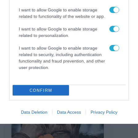
συστήματα των νοσοκομείων, όπως αυτά θα
αναβαθμιστούν.
I want to allow Google to enable storage
related to functionality of the website or app.
TAGS:
I want to allow Google to enable storage
ΗΛΕΚΤΡΟΝΙΚΟΣ
ΚΥΡΙΑΚΟΣ
ΥΠΟΥΡΓΕΙΟ
ΨΗΦ
related to personalization.
ΦΑΚΕΛΟΣ
ΠΙΕΡΡΑΚΑΚΗΣ
ΨΗΦΙΑΚΗΣ
ΦΑΚ
ΥΓΕΙΑΣ
ΔΙΑΚΥΒΕΡΝΗΣΗΣ
ΑΣ
I want to allow Google to enable storage
related to security, including authentication
functionality and fraud prevention, and other
user protection.
CONFIRM
Data Deletion
Data Access
Privacy Policy