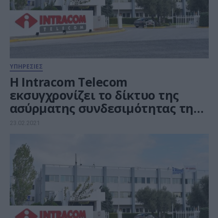
ΥΠΗΡΕΣΙΕΣ
H Intracom Telecom
εκσυγχρονίζει το δίκτυο της
ασύρματης συνδεσιμότητας της
Μητροπολιτικής Αστυνομίας της
23.02.2021
Βαρσοβίας