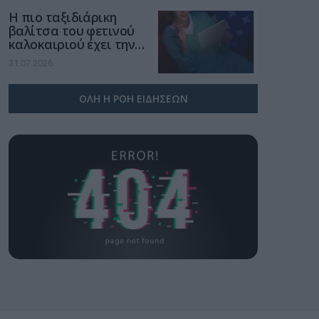
Η πιο ταξιδιάρικη
βαλίτσα του φετινού
καλοκαιριού έχει την
υπογραφή της Xiaomi
31.07.2026
ΟΛΗ Η ΡΟΗ ΕΙΔΗΣΕΩΝ