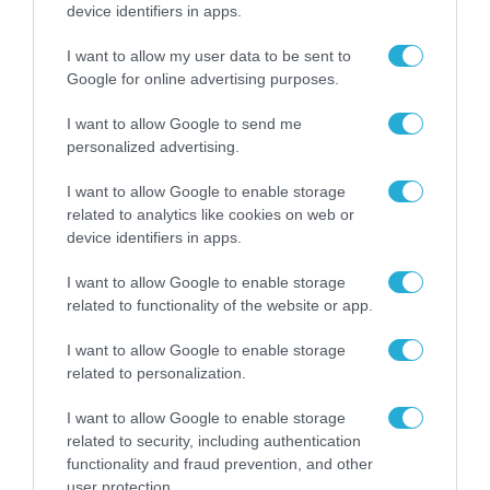
device identifiers in apps.
στη βιωσιμότητα των πόλεων
αναβαθμίζοντας τη λύση της για
I want to allow my user data to be sent to
«έξυπνη» διαχείριση
Google for online advertising purposes.
08.09.2021
απορριμμάτων
I want to allow Google to send me
personalized advertising.
I want to allow Google to enable storage
related to analytics like cookies on web or
device identifiers in apps.
I want to allow Google to enable storage
related to functionality of the website or app.
I want to allow Google to enable storage
related to personalization.
ΨΗΦΙΑΚΟΣ ΜΕΤΑΣΧΗΜΑΤΙΣΜΟΣ
I want to allow Google to enable storage
Η Intracom Telecom παρουσιάζει
related to security, including authentication
προηγμένη λύση για τον
functionality and fraud prevention, and other
user protection.