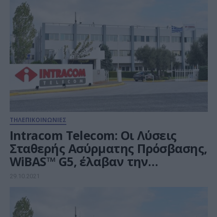
ΤΗΛΕΠΙΚΟΙΝΩΝΙΕΣ
Intracom Telecom: Οι Λύσεις
Σταθερής Ασύρματης Πρόσβασης,
WiBAS™ G5, έλαβαν την
πιστοποίηση FCC των ΗΠΑ
29.10.2021