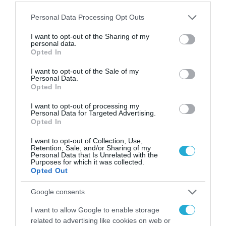
ΤΗΛΕΠΙΚΟΙΝΩΝΙΕΣ
Please note that this website/app uses one or more Google
Personal Data Processing Opt Outs
Η Intracom Telecom ανάμεσα
services and may gather and store information including but
στους 1000 Πρωτοπόρους για την
not limited to your visit or usage behaviour. You may click to
I want to opt-out of the Sharing of my
personal data.
Τεχνητή Νοημοσύνη στην
grant or deny consent to Google and its third-party tags to
Opted In
use your data for below specified purposes in below Google
Ελλάδα
13.09.2021
consent section.
I want to opt-out of the Sale of my
Personal Data.
Opted In
I want to opt-out of processing my
Personal Data for Targeted Advertising.
Opted In
I want to opt-out of Collection, Use,
Retention, Sale, and/or Sharing of my
Personal Data that Is Unrelated with the
Purposes for which it was collected.
Opted Out
Google consents
ΤΟΠΙΚΗ ΑΥΤΟΔΙΟΙΚΗΣΗ
I want to allow Google to enable storage
related to advertising like cookies on web or
Η Intracom Telecom συμβάλει