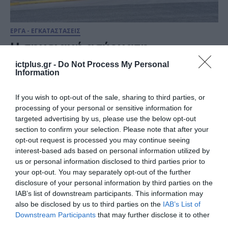
ΕΡΓΑ - ΕΓΚΑΤΑΣΤΑΣΕΙΣ
Η σημειακή ασύρματη
τεχνολογία OmniBAS της
ictplus.gr -
Do Not Process My Personal
Intracom Telecom στην
Information
Κυβέρνηση της Μποτσουάνα
27.09.2021
If you wish to opt-out of the sale, sharing to third parties, or
processing of your personal or sensitive information for
targeted advertising by us, please use the below opt-out
section to confirm your selection. Please note that after your
opt-out request is processed you may continue seeing
interest-based ads based on personal information utilized by
us or personal information disclosed to third parties prior to
your opt-out. You may separately opt-out of the further
disclosure of your personal information by third parties on the
IAB’s list of downstream participants. This information may
also be disclosed by us to third parties on the
IAB’s List of
Downstream Participants
that may further disclose it to other
third parties.