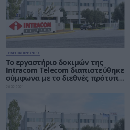
ΤΗΛΕΠΙΚΟΙΝΩΝΙΕΣ
Το εργαστήριο δοκιμών της
Intracom Telecom διαπιστεύθηκε
σύμφωνα με το διεθνές πρότυπο
ISO/IEC 17025:2017
26.02.2021