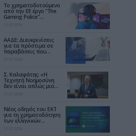
Το χρηματοδοτούμενο
από την ΕΕ έργο “The
Gaming Police”
ενισχύει την ασφάλεια
31.07.2026
των παιδιών στο
διαδίκτυο
ΑΑΔΕ: Διευκρινίσεις
για τα πρόστιμα σε
παραβάσεις που
αφορούν τους ΦΗΜ
31.07.2026
Σ. Καλαφάτης: «Η
Τεχνητή Νοημοσύνη
δεν είναι απλώς μια
νέα τεχνολογία, είναι
31.07.2026
μια νέα βιομηχανική
επανάσταση»
Νέος οδηγός του ΕΚΤ
για τη χρηματοδότηση
των ελληνικών
επιχειρήσεων στον
31.07.2026
χώρο της άμυνας