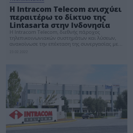
Η Intracom Telecom ενισχύει
περαιτέρω το δίκτυο της
Lintasarta στην Ινδονησία
Η Intracom Telecom, διεθνής πάροχος
τηλεπικοινωνιακών συστημάτων και λύσεων,
ανακοίνωσε την επέκταση της συνεργασίας με
την Lintasarta, εταιρεία παροχής
23.02.2022
ολοκληρωμένων λύσεων τεχνολογίας
πληροφοριών και επικοινωνιών στην Ινδονησία,
προμηθεύοντας τα ραδιοσυστήματα
πολυσημειακής (PtMP) τεχνολογίας WiBAS™-
OSDR (σταθμός βάσης) και WiBAS™-Connect
(τερματικό) στη συχνότητα των 10,5 GHz, μέσω
της Abhimata, τοπική εταιρεία ολοκληρωμένων
συστημάτων και τηλεπικοινωνιακών λύσεων. Η
[…]