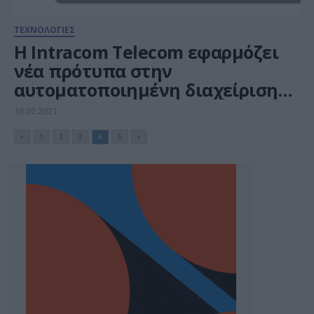
ΤΕΧΝΟΛΟΓΙΕΣ
Η Intracom Telecom εφαρμόζει
νέα πρότυπα στην
αυτοματοποιημένη διαχείριση
δικτύου
18.02.2021
«
1
2
3
4
5
»