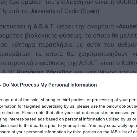
ες δύο ομάδες που επιλέχθηκαν είναι η SOURC
ly από το University of Cadiz (Spain).
ασκευάσει η
A.S.A.T.
φέρει την ονομασία «
Acub
ράματος βιολογικής φύσεως, το οποίο θα μελετ
 σε κύτταρα παραπλήσια με αυτά του ανθρώ
ερασμάτων τα οποία θα χρησιμοποιηθούν γ
στημονικά υπεύθυνος της A.S.A.T. είναι ο Καθη
υ ΑΠΘ
Κυριάκος Υάκινθος
και υπεύθυνος της ο
ήματος Ηλεκτρολόγων Μηχανικών και Μηχα
 -
Do Not Process My Personal Information
to opt-out of the sale, sharing to third parties, or processing of your per
, δίπλα σας»
, δήλωσε ο
Πρύτανης του Αριστοτέ
formation for targeted advertising by us, please use the below opt-out s
r selection. Please note that after your opt-out request is processed y
κόλαος Γ. Παπαϊωάννου
, απευθυνόμενος στα μέλ
eing interest-based ads based on personal information utilized by us or
ύει για ακόμη μια φορά ότι το Αριστοτέλειο εί
disclosed to third parties prior to your opt-out. You may separately opt-
losure of your personal information by third parties on the IAB’s list of
ημίων στην Ελλάδα. Είμαστε ευτυχείς για το ά