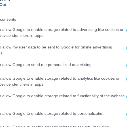
ος γίνονταν από το Απομακρυσμένο Κέντρο Τηλεμ
Out
 του ΑΠΘ, στο εργαστήριο του
κ. Καραπάντσιου
. Σ
τητική ομάδα A.S.A.T.».
consents
o allow Google to enable storage related to advertising like cookies on
evice identifiers in apps.
ιδιών αλλά και τη δυναμική που αναπτύσσει πλέ
o allow my user data to be sent to Google for online advertising
s.
κανε λόγο ο
Αντιπρύτανης Έρευνας και Διά
στράτιος Στυλιανίδης
.
«Η ομάδα Διαστημική
to allow Google to send me personalized advertising.
ου Θεσσαλονίκης είναι πλέον πολύ κοντά στο να
o allow Google to enable storage related to analytics like cookies on
ή τη μέρα με μεγάλη σιγουριά και νιώθουμε υπερ
evice identifiers in apps.
με στις ικανότητες, το ταλέντο και τη δουλειά το
 ΑΠΘ σημειώνει τεράστια δυναμική στην ανάπτυξ
o allow Google to enable storage related to functionality of the website
ροδιαστημικής. Η επιτυχία της A.S.A.T. έρχεται 
 τις φοιτήτριες και τους φοιτητές μας που δημιου
o allow Google to enable storage related to personalization.
αποδεικνύοντας διεθνώς τι μπορεί να καταφέρ
o allow Google to enable storage related to security, including