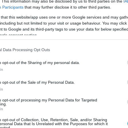
. This information may also be disclosed by us to third parties on the
IA
υπερήφανοι για όλα τα νέα παιδιά που αποτελο
Participants
that may further disclose it to other third parties.
ται περίτρανα ότι μπορούμε και στην Ελλάδα ακό
 that this website/app uses one or more Google services and may gath
ρχουν σε όλον τον κόσμο. Το πιστεύουμε και το κ
including but not limited to your visit or usage behaviour. You may click 
 to Google and its third-party tags to use your data for below specifi
ogle consent section.
 στη συνολική δραστηριότητα του ΑΠΘ στον 
l Data Processing Opt Outs
ά που το ΑΠΘ έχει σημαντική ερευνητική δραστηρ
διαστημική αποστολή “Hera”, που αποτελεί την 
o opt-out of the Sharing of my personal data.
In
ύ Οργανισμού Διαστήματος, στην επιστημονική 
υθυντής του Τομέα Αστροφυσικής, Αστρονομία
o opt-out of the Sale of my Personal Data.
σικής του ΑΠΘ,
Κλεομένης Τσιγάνης
, και η ερευ
In
μήματος Φυσικής του ΑΠΘ. Επίσης, για πρώτη
to opt-out of processing my Personal Data for Targeted
ing.
ας, υπό τον Καθηγητή του Τμήματος Χημείας
Θε
In
 την εκτέλεση πειράματος στο διάστημα. Πρόκειτ
o opt-out of Collection, Use, Retention, Sale, and/or Sharing
αθμό με εκτόξευση της πειραματικής συσκευής α
ersonal Data that Is Unrelated with the Purposes for which it
lected.