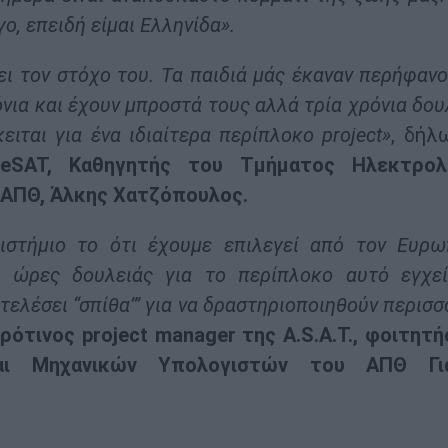
γο, επειδή είμαι Ελληνίδα».
ει τον στόχο του. Τα παιδιά μάς έκαναν περήφαν
όνια και έχουν μπροστά τους αλλά τρία χρόνια δου
ιται για ένα ιδιαίτερα περίπλοκο project»
, δήλ
eSAT, Καθηγητής του Τμήματος Ηλεκτρο
 ΑΠΘ, Άλκης Χατζόπουλος.
πιστήμιο το ότι έχουμε επιλεγεί από τον Ευρω
ς ώρες δουλειάς για το περίπλοκο αυτό εγχεί
τελέσει “σπίθα’” για να δραστηριοποιηθούν περισ
ρότινος project manager της A.S.A.T., φοιτητή
αι Μηχανικών Υπολογιστών του ΑΠΘ Γιά