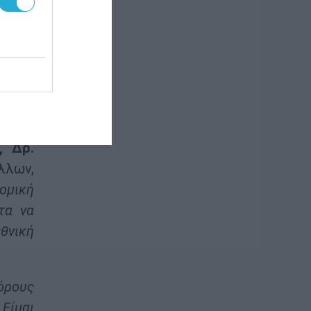
ώς και
με τις
ο της
ρα να
γείου
, Δρ.
λλων,
νομική
τα να
εθνική
όρους
 Είμαι