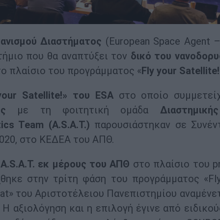
ανισμού Διαστήματος
(European Space Agent –
τήμιο που θα αναπτύξει τον
δικό του νανοδορ
το πλαίσιο του προγράμματος «
Fly your Satellite!
your Satellite!» του ESA
στο οποίο συμμετεί
ης
με τη φοιτητική ομάδα
Διαστημική
cs Team (A.S.A.T.)
παρουσιάστηκαν σε Συνέν
020, στο ΚΕΔΕΑ του ΑΠΘ.
ν
A.S.A.T. εκ μέρους του ΑΠΘ
στο πλαίσιο του pr
θηκε στην τρίτη φάση του προγράμματος «Fly
Sat» του Αριστοτέλειου Πανεπιστημίου αναμένετ
 Η αξιολόγηση και η επιλογή έγινε από ειδικού