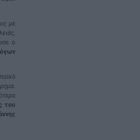
ους με
λειάς,
ωσε ο
λόγων
παϊκό
ρημα.
σότερα
ς του
ννης