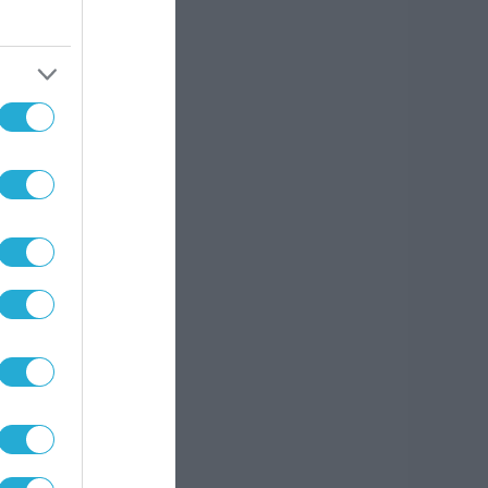
ετρίας
ε αυτή
ον το
 Βίου
ς και
 κάνει
ήφανοι
υς, κι
η της
να την
ργούν,
ει το