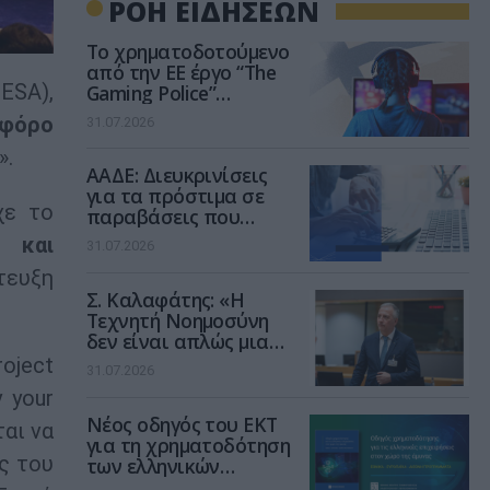
ΡΟΗ ΕΙΔΗΣΕΩΝ
Το χρηματοδοτούμενο
από την ΕΕ έργο “The
ESA),
Gaming Police”
ενισχύει την ασφάλεια
υφόρο
31.07.2026
των παιδιών στο
διαδίκτυο
».
ΑΑΔΕ: Διευκρινίσεις
για τα πρόστιμα σε
χε το
παραβάσεις που
αφορούν τους ΦΗΜ
ς και
31.07.2026
τευξη
Σ. Καλαφάτης: «Η
Τεχνητή Νοημοσύνη
δεν είναι απλώς μια
νέα τεχνολογία, είναι
oject
31.07.2026
μια νέα βιομηχανική
 your
επανάσταση»
Νέος οδηγός του ΕΚΤ
αι να
για τη χρηματοδότηση
ς του
των ελληνικών
επιχειρήσεων στον