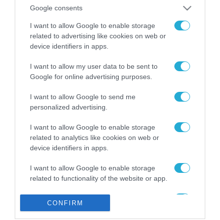
από την ΕΕ έργο “The
Google consents
Gaming Police”
ενισχύει την ασφάλεια
I want to allow Google to enable storage
31.07.2026
των παιδιών στο
related to advertising like cookies on web or
διαδίκτυο
device identifiers in apps.
ΑΑΔΕ: Διευκρινίσεις
για τα πρόστιμα σε
I want to allow my user data to be sent to
παραβάσεις που
Google for online advertising purposes.
αφορούν τους ΦΗΜ
31.07.2026
I want to allow Google to send me
personalized advertising.
Σ. Καλαφάτης: «Η
Τεχνητή Νοημοσύνη
δεν είναι απλώς μια
I want to allow Google to enable storage
νέα τεχνολογία, είναι
related to analytics like cookies on web or
31.07.2026
μια νέα βιομηχανική
device identifiers in apps.
επανάσταση»
Νέος οδηγός του ΕΚΤ
I want to allow Google to enable storage
για τη χρηματοδότηση
related to functionality of the website or app.
των ελληνικών
επιχειρήσεων στον
31.07.2026
I want to allow Google to enable storage
χώρο της άμυνας
CONFIRM
related to personalization.