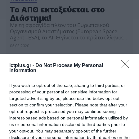
To ΑΠΘ εκτοξεύεται στο
Διάστημα!
Με τη σφραγίδα πλέον του Ευρωπαϊκού
Οργανισμού Διαστήματος (European Space
Agent –ESA), το ΑΠΘ γίνεται το πρώτο ελληνικό
Πανεπιστήμιο που θα αναπτύξει τον δικό του
05.03.2020
νανοδορυφόρο σε τροχιά 400 χιλιομέτρων
πάνω από τη γη στο πλαίσιο του προγράμματος
«Fly your Satellite!». Τα αποτελέσματα του
ictplus.gr -
Do Not Process My Personal
προγράμματος «Fly your Satellite!» του ESA στο
Information
οποίο συμμετείχε το Αριστοτέλειο […]
If you wish to opt-out of the sale, sharing to third parties, or
processing of your personal or sensitive information for
targeted advertising by us, please use the below opt-out
section to confirm your selection. Please note that after your
opt-out request is processed you may continue seeing
interest-based ads based on personal information utilized by
us or personal information disclosed to third parties prior to
your opt-out. You may separately opt-out of the further
disclosure of your personal information by third parties on the