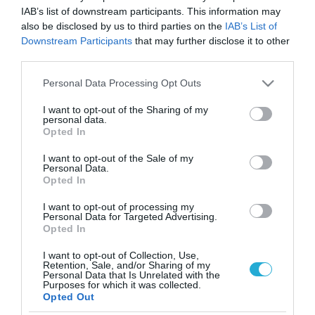
IAB’s list of downstream participants. This information may
also be disclosed by us to third parties on the
IAB’s List of
Downstream Participants
that may further disclose it to other
third parties.
Please note that this website/app uses one or more Google
Personal Data Processing Opt Outs
services and may gather and store information including but
not limited to your visit or usage behaviour. You may click to
I want to opt-out of the Sharing of my
personal data.
grant or deny consent to Google and its third-party tags to
Opted In
use your data for below specified purposes in below Google
consent section.
I want to opt-out of the Sale of my
Personal Data.
Opted In
I want to opt-out of processing my
Personal Data for Targeted Advertising.
Opted In
I want to opt-out of Collection, Use,
Retention, Sale, and/or Sharing of my
Personal Data that Is Unrelated with the
ΡΟΗ ΕΙΔΗΣΕΩΝ
Purposes for which it was collected.
Opted Out
Το χρηματοδοτούμενο