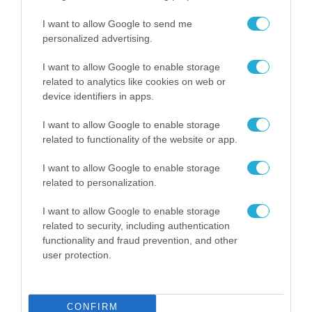
I want to allow Google to send me
ΡΟΗ ΕΙΔΗΣΕΩΝ
personalized advertising.
Το χρηματοδοτούμενο
I want to allow Google to enable storage
από την ΕΕ έργο “The
related to analytics like cookies on web or
Gaming Police”
device identifiers in apps.
ενισχύει την ασφάλεια
31.07.2026
των παιδιών στο
I want to allow Google to enable storage
διαδίκτυο
related to functionality of the website or app.
ΑΑΔΕ: Διευκρινίσεις
για τα πρόστιμα σε
I want to allow Google to enable storage
παραβάσεις που
related to personalization.
αφορούν τους ΦΗΜ
31.07.2026
I want to allow Google to enable storage
Σ. Καλαφάτης: «Η
related to security, including authentication
Τεχνητή Νοημοσύνη
functionality and fraud prevention, and other
δεν είναι απλώς μια
user protection.
νέα τεχνολογία, είναι
31.07.2026
μια νέα βιομηχανική
επανάσταση»
Νέος οδηγός του ΕΚΤ
CONFIRM