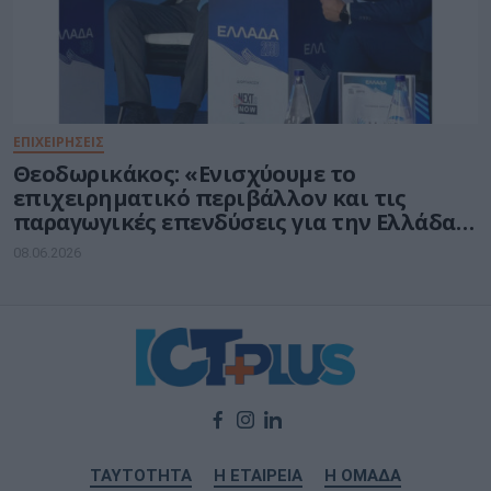
ΕΠΙΧΕΙΡΗΣΕΙΣ
Θεοδωρικάκος: «Ενισχύουμε το
επιχειρηματικό περιβάλλον και τις
παραγωγικές επενδύσεις για την Ελλάδα
του 2030»
08.06.2026
ΤΑΥΤΟΤΗΤΑ
Η ΕΤΑΙΡΕΙΑ
Η ΟΜΑΔΑ