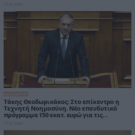
Δεσμεύσεις για το υπ. Ψηφιακής
17.07.2026
Διακυβέρνησης
ΕΠΙΧΕΙΡΗΣΕΙΣ
Τάκης Θεοδωρικάκος: Στο επίκεντρο η
Τεχνητή Νοημοσύνη. Νέο επενδυτικό
πρόγραμμα 150 εκατ. ευρώ για τις
μικρομεσαίες επιχειρήσεις
17.07.2026