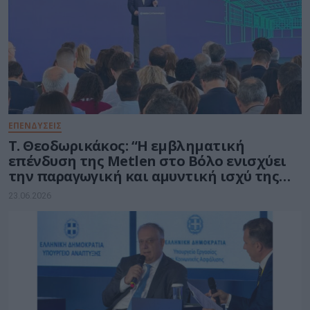
ΕΠΕΝΔΥΣΕΙΣ
Τ. Θεοδωρικάκος: “Η εμβληματική
επένδυση της Metlen στο Βόλο ενισχύει
την παραγωγική και αμυντική ισχύ της
πατρίδας μας”
23.06.2026