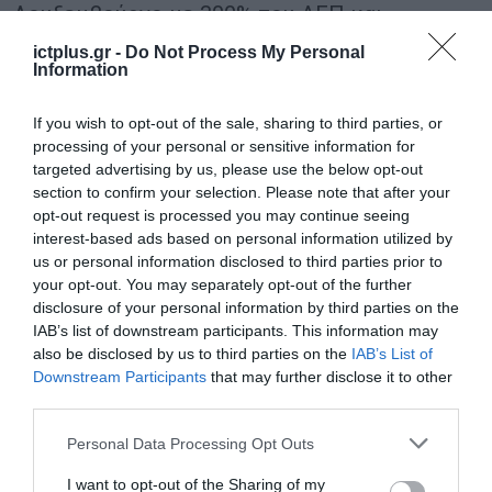
Λουξεμβούργο με 300% του ΑΕΠ και
ακολουθούσαν η Ολλανδία και η Ιρλανδία με
ictplus.gr -
Do Not Process My Personal
Information
ποσοστά πάνω από 200%.
If you wish to opt-out of the sale, sharing to third parties, or
Αναφορικά με το ποσοστό απόδοσης των
processing of your personal or sensitive information for
ΞΑΕ στην Ελλάδα, το 2023 ήταν μεγαλύτερο
targeted advertising by us, please use the below opt-out
section to confirm your selection. Please note that after your
από το 6%, όσο περίπου και στη Βρετανία, τη
opt-out request is processed you may continue seeing
Γερμανία και τη Γαλλία.
interest-based ads based on personal information utilized by
us or personal information disclosed to third parties prior to
your opt-out. You may separately opt-out of the further
TAGS:
ΕΠΕΝΔΥΣΕΙΣ
ΟΟΣΑ
disclosure of your personal information by third parties on the
IAB’s list of downstream participants. This information may
also be disclosed by us to third parties on the
IAB’s List of
Downstream Participants
that may further disclose it to other
third parties.
Please note that this website/app uses one or more Google
Personal Data Processing Opt Outs
services and may gather and store information including but
not limited to your visit or usage behaviour. You may click to
I want to opt-out of the Sharing of my