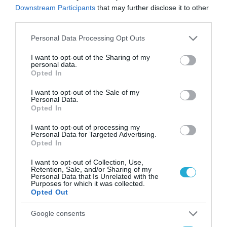
Downstream Participants
that may further disclose it to other
στρατηγικής σημασίας.
third parties.
Αυτό είναι
το πραγματικό «στοίχημα»
που
Please note that this website/app uses one or more Google
Personal Data Processing Opt Outs
services and may gather and store information including but
παραμένει ακόμη ανοικτό και
πολλές φορές
not limited to your visit or usage behaviour. You may click to
I want to opt-out of the Sharing of my
personal data.
χαμένο από χέρι.
grant or deny consent to Google and its third-party tags to
Opted In
use your data for below specified purposes in below Google
consent section.
I want to opt-out of the Sale of my
TAGS:
ΕΞΥΠΝΕΣ ΚΑΜΕΡΕΣ
Personal Data.
Opted In
I want to opt-out of processing my
Personal Data for Targeted Advertising.
Opted In
I want to opt-out of Collection, Use,
Retention, Sale, and/or Sharing of my
Personal Data that Is Unrelated with the
Purposes for which it was collected.
Opted Out
Google consents