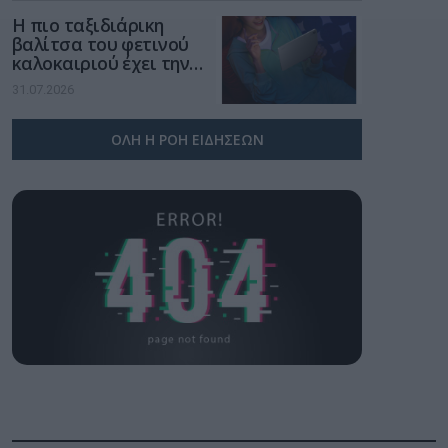
Η πιο ταξιδιάρικη
βαλίτσα του φετινού
καλοκαιριού έχει την
υπογραφή της Xiaomi
31.07.2026
ΟΛΗ Η ΡΟΗ ΕΙΔΗΣΕΩΝ