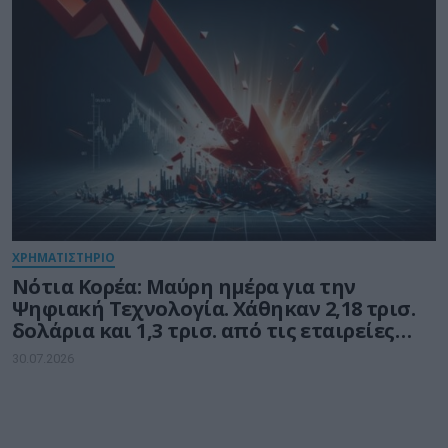
ΧΡΗΜΑΤΙΣΤΗΡΙΟ
Νότια Κορέα: Μαύρη ημέρα για την
Ψηφιακή Τεχνολογία. Χάθηκαν 2,18 τρισ.
δολάρια και 1,3 τρισ. από τις εταιρείες
ημιαγωγών
30.07.2026