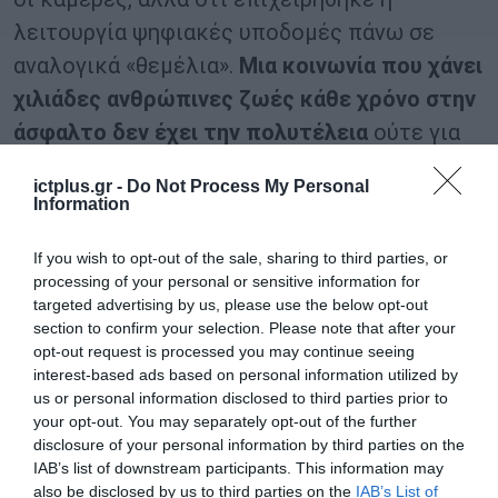
λειτουργία ψηφιακές υποδομές πάνω σε
αναλογικά «θεμέλια».
Μια κοινωνία που
χάνει
χιλιάδες ανθρώπινες ζωές κάθε χρόνο στην
άσφαλτο δεν έχει την πολυτέλεια
ούτε για
ακυρωμένους διαγωνισμούς σε κάμερες
ictplus.gr -
Do Not Process My Personal
ούτε για ημιτελείς μεταρρυθμίσεις.
Information
Η επιτυχία του έργου δεν θα κριθεί από τον
If you wish to opt-out of the sale, sharing to third parties, or
processing of your personal or sensitive information for
αριθμό των καμερών που θα εγκατασταθούν.
targeted advertising by us, please use the below opt-out
Θα κριθεί από το αν θα καταφέρει να αλλάξει
section to confirm your selection. Please note that after your
ουσιαστικά τη συμπεριφορά των οδηγών, η
opt-out request is processed you may continue seeing
interest-based ads based on personal information utilized by
συμπεριφορά και η αποτελεσματικότητα της
us or personal information disclosed to third parties prior to
Τροχαίας, στην οποία λείπουν εκατοντάδες
your opt-out. You may separately opt-out of the further
disclosure of your personal information by third parties on the
στελέχη, αλλά και η σοβαρότητα του
IAB’s list of downstream participants. This information may
κράτους στην υλοποίηση των έργων
also be disclosed by us to third parties on the
IAB’s List of