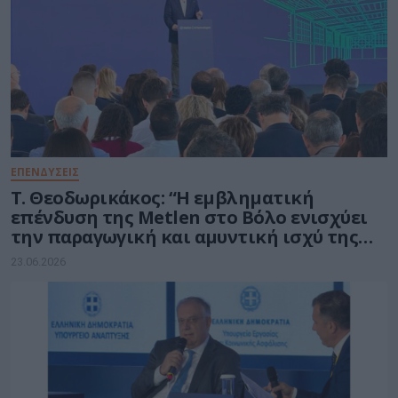
ΕΠΕΝΔΥΣΕΙΣ
Τ. Θεοδωρικάκος: “Η εμβληματική
επένδυση της Metlen στο Βόλο ενισχύει
την παραγωγική και αμυντική ισχύ της
πατρίδας μας”
23.06.2026