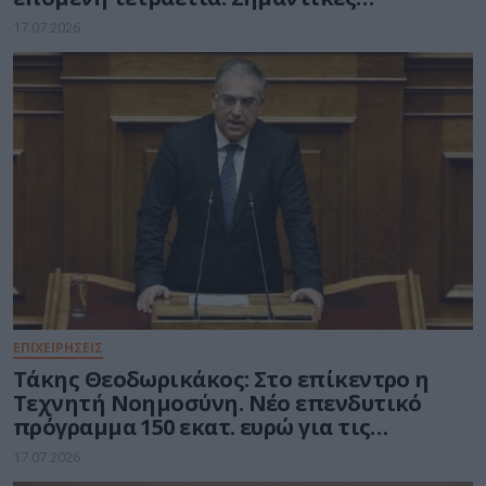
Δεσμεύσεις για το υπ. Ψηφιακής
17.07.2026
Διακυβέρνησης
ΕΠΙΧΕΙΡΗΣΕΙΣ
Τάκης Θεοδωρικάκος: Στο επίκεντρο η
Τεχνητή Νοημοσύνη. Νέο επενδυτικό
πρόγραμμα 150 εκατ. ευρώ για τις
μικρομεσαίες επιχειρήσεις
17.07.2026