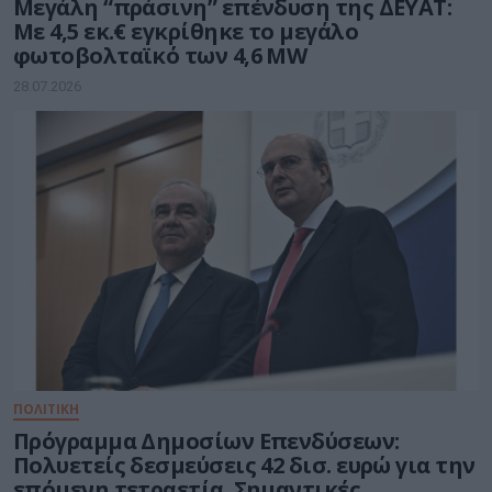
Μεγάλη “πράσινη” επένδυση της ΔΕΥΑΤ:
Με 4,5 εκ.€ εγκρίθηκε το μεγάλο
φωτοβολταϊκό των 4,6 MW
28.07.2026
ΠΟΛΙΤΙΚΗ
Πρόγραμμα Δημοσίων Επενδύσεων:
Πολυετείς δεσμεύσεις 42 δισ. ευρώ για την
επόμενη τετραετία. Σημαντικές