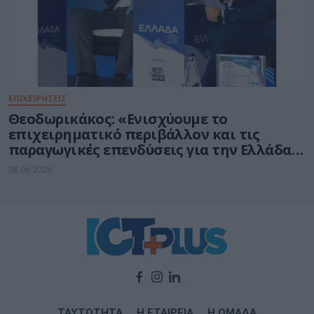
ΕΠΙΧΕΙΡΗΣΕΙΣ
Θεοδωρικάκος: «Ενισχύουμε το
επιχειρηματικό περιβάλλον και τις
παραγωγικές επενδύσεις για την Ελλάδα
του 2030»
08.06.2026
ΤΑΥΤΟΤΗΤΑ
Η ΕΤΑΙΡΕΙΑ
Η ΟΜΑΔΑ