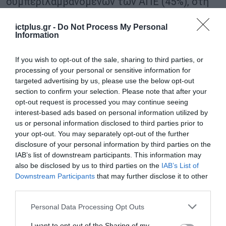
συμπεριλαμβανομένων των ΑΠΕ (45%), στη
ναυτιλία (42%), και στον φαρμακευτικό
ictplus.gr -
Do Not Process My Personal
κλάδο και τη βιοτεχνολογία (37%).
Information
Οι προτεραιότητες για την ενίσχυση της
If you wish to opt-out of the sale, sharing to third parties, or
processing of your personal or sensitive information for
ανταγωνιστικότητας της χώρας
targeted advertising by us, please use the below opt-out
Για να διατηρήσει η Ελλάδα την
section to confirm your selection. Please note that after your
ανταγωνιστική της θέση στην παγκόσμια
opt-out request is processed you may continue seeing
interest-based ads based on personal information utilized by
οικονομία, οι ερωτώμενοι δίνουν έμφαση σε
us or personal information disclosed to third parties prior to
τρεις βασικές προτεραιότητες
: την
your opt-out. You may separately opt-out of the further
disclosure of your personal information by third parties on the
υποστήριξη στρατηγικών κλάδων της
IAB’s list of downstream participants. This information may
οικονομίας, όπως το Cleantech, η τεχνητή
also be disclosed by us to third parties on the
IAB’s List of
Downstream Participants
that may further disclose it to other
νοημοσύνη, η άμυνα, η τεχνολογία, και άλλοι
third parties.
(28%), τη βελτίωση του εκπαιδευτικού
Please note that this website/app uses one or more Google
συστήματος και των δεξιοτήτων του
Personal Data Processing Opt Outs
services and may gather and store information including but
ανθρώπινου δυναμικού και τη διευκόλυνση
not limited to your visit or usage behaviour. You may click to
I want to opt-out of the Sharing of my