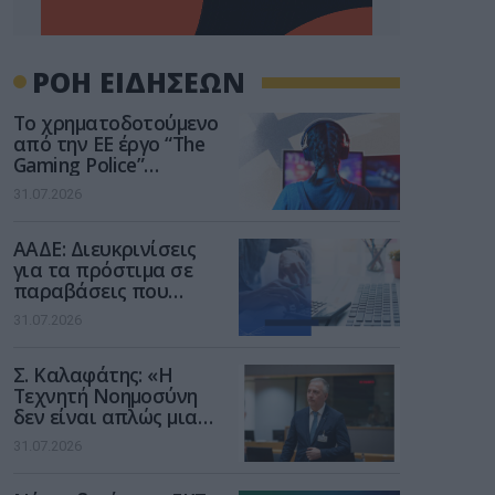
ΡΟΗ ΕΙΔΗΣΕΩΝ
Το χρηματοδοτούμενο
από την ΕΕ έργο “The
Gaming Police”
ενισχύει την ασφάλεια
31.07.2026
των παιδιών στο
διαδίκτυο
ΑΑΔΕ: Διευκρινίσεις
για τα πρόστιμα σε
παραβάσεις που
αφορούν τους ΦΗΜ
31.07.2026
Σ. Καλαφάτης: «Η
Τεχνητή Νοημοσύνη
δεν είναι απλώς μια
νέα τεχνολογία, είναι
31.07.2026
μια νέα βιομηχανική
επανάσταση»