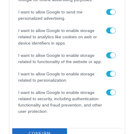
3. Αντιμετώπιση των ελλείψεων σε
I want to allow Google to send me
ανθρώπινες δεξιότητες
personalized advertising.
4. Ενίσχυση του τομέα της βιομηχανίας
I want to allow Google to enable storage
related to analytics like cookies on web or
5. Ανταγωνιστικό φορολογικό περιβάλλον
device identifiers in apps.
I want to allow Google to enable storage
6. Branding και διεθνής προβολή
related to functionality of the website or app.
7. Ποιότητα ζωής
I want to allow Google to enable storage
related to personalization.
8. Παρεμβάσεις στη διαμόρφωση κρίσιμων
I want to allow Google to enable storage
ευρωπαϊκών πολιτικών
related to security, including authentication
functionality and fraud prevention, and other
user protection.
Παράλληλα, στη φετινή έρευνα, τις απόψεις
τους για την ελκυστικότητα της Ελλάδας ως
επενδυτικού προορισμού καταθέτουν ο
CONFIRM