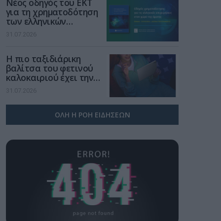
Νέος οδηγός του ΕΚΤ
για τη χρηματοδότηση
των ελληνικών
επιχειρήσεων στον
31.07.2026
χώρο της άμυνας
Η πιο ταξιδιάρικη
βαλίτσα του φετινού
καλοκαιριού έχει την
υπογραφή της Xiaomi
31.07.2026
ΟΛΗ Η ΡΟΗ ΕΙΔΗΣΕΩΝ