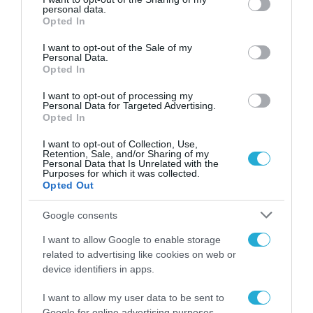
personal data.
grant or deny consent to Google and its third-party tags to
της πρόσβασης σε ανθρώπινο κεφάλαιο
Opted In
use your data for below specified purposes in below Google
(26%), και τη μείωση και απλοποίηση της
consent section.
I want to opt-out of the Sale of my
φορολογίας (25%).
Personal Data.
Opted In
Οι προτάσεις της ΕΥ
I want to opt-out of processing my
Personal Data for Targeted Advertising.
Όπως κάθε χρόνο, η ΕΥ Ελλάδος, μέσω της
Opted In
έρευνας EY Attractiveness Survey Ελλάδα,
I want to opt-out of Collection, Use,
Retention, Sale, and/or Sharing of my
καταθέτει τις προτάσεις της για την
Personal Data that Is Unrelated with the
Purposes for which it was collected.
περαιτέρω βελτίωση της ελκυστικότητας
Opted Out
της χώρας, οι οποίες κινούνται σε οχτώ
Google consents
βασικούς άξονες:
I want to allow Google to enable storage
1. Στοχευμένες κλαδικές στρατηγικές
related to advertising like cookies on web or
device identifiers in apps.
2. Τεχνητή νοημοσύνη
I want to allow my user data to be sent to
Google for online advertising purposes.