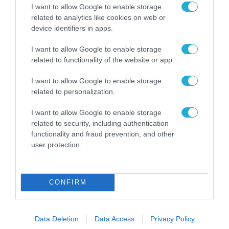
I want to allow Google to enable storage
related to analytics like cookies on web or
ΔΗΜΟΣΙΑ ΔΙΟΙΚΗΣΗ
device identifiers in apps.
I want to allow Google to enable storage
related to functionality of the website or app.
I want to allow Google to enable storage
related to personalization.
I want to allow Google to enable storage
related to security, including authentication
functionality and fraud prevention, and other
user protection.
ΨΗΦΙΑΚΗ ΣΤΡΑΤΗΓΙΚΗ
CONFIRM
Το Υπουργείο Ψηφιακής Διακυβέρνησης
και Τεχνητής Νοημοσύνης παρουσιάζει
για πρώτη φορά τους βασικούς άξονες του
Data Deletion
Data Access
Privacy Policy
νέου Εθνικού Διαστημικού Προγράμματος