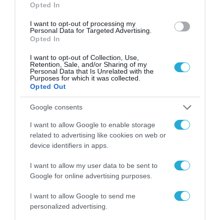
χώρο της άμυνας
Opted In
Η πιο ταξιδιάρικη
I want to opt-out of processing my
βαλίτσα του φετινού
Personal Data for Targeted Advertising.
Opted In
καλοκαιριού έχει την
υπογραφή της Xiaomi
31.07.2026
I want to opt-out of Collection, Use,
Retention, Sale, and/or Sharing of my
Personal Data that Is Unrelated with the
ΟΛΗ Η ΡΟΗ ΕΙΔΗΣΕΩΝ
Purposes for which it was collected.
Opted Out
Google consents
I want to allow Google to enable storage
related to advertising like cookies on web or
device identifiers in apps.
I want to allow my user data to be sent to
Google for online advertising purposes.
I want to allow Google to send me
personalized advertising.