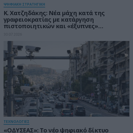
ΨΗΦΙΑΚΗ ΣΤΡΑΤΗΓΙΚΗ
Κ. Χατζηδάκης: Νέα μάχη κατά της
γραφειοκρατίας με κατάργηση
πιστοποιητικών και «έξυπνες»
διασταυρώσεις του Δημοσίου
30.07.2026
ΤΕΧΝΟΛΟΓΙΕΣ
«ΟΔΥΣΕΑΣ»: Το νέο ψηφιακό δίκτυο