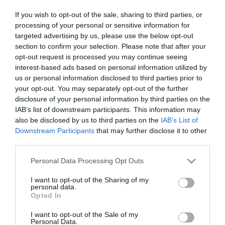
ΡΟΗ ΕΙΔΗΣΕΩΝ
If you wish to opt-out of the sale, sharing to third parties, or
Το χρηματοδοτούμενο
processing of your personal or sensitive information for
από την ΕΕ έργο “The
targeted advertising by us, please use the below opt-out
Gaming Police”
ενισχύει την ασφάλεια
section to confirm your selection. Please note that after your
31.07.2026
των παιδιών στο
opt-out request is processed you may continue seeing
διαδίκτυο
interest-based ads based on personal information utilized by
ΑΑΔΕ: Διευκρινίσεις
us or personal information disclosed to third parties prior to
για τα πρόστιμα σε
your opt-out. You may separately opt-out of the further
παραβάσεις που
disclosure of your personal information by third parties on the
αφορούν τους ΦΗΜ
31.07.2026
IAB’s list of downstream participants. This information may
also be disclosed by us to third parties on the
IAB’s List of
Downstream Participants
that may further disclose it to other
Σ. Καλαφάτης: «Η
Τεχνητή Νοημοσύνη
third parties.
δεν είναι απλώς μια
Please note that this website/app uses one or more Google
νέα τεχνολογία, είναι
Personal Data Processing Opt Outs
31.07.2026
services and may gather and store information including but
μια νέα βιομηχανική
επανάσταση»
not limited to your visit or usage behaviour. You may click to
I want to opt-out of the Sharing of my
personal data.
Νέος οδηγός του ΕΚΤ
grant or deny consent to Google and its third-party tags to
Opted In
για τη χρηματοδότηση
use your data for below specified purposes in below Google
των ελληνικών
consent section.
I want to opt-out of the Sale of my
επιχειρήσεων στον
Personal Data.
31.07.2026