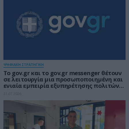
ΨΗΦΙΑΚΗ ΣΤΡΑΤΗΓΙΚΗ
Το gov.gr και το gov.gr messenger θέτουν
σε λειτουργία μια προσωποποιημένη και
ενιαία εμπειρία εξυπηρέτησης πολιτών
και επιχειρήσεων
31.07.2026