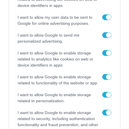
για τα πρόστιμα σε
device identifiers in apps.
παραβάσεις που
αφορούν τους ΦΗΜ
31.07.2026
I want to allow my user data to be sent to
Google for online advertising purposes.
Σ. Καλαφάτης: «Η
I want to allow Google to send me
Τεχνητή Νοημοσύνη
δεν είναι απλώς μια
personalized advertising.
νέα τεχνολογία, είναι
31.07.2026
μια νέα βιομηχανική
I want to allow Google to enable storage
επανάσταση»
related to analytics like cookies on web or
Νέος οδηγός του ΕΚΤ
device identifiers in apps.
για τη χρηματοδότηση
των ελληνικών
I want to allow Google to enable storage
επιχειρήσεων στον
31.07.2026
related to functionality of the website or app.
χώρο της άμυνας
I want to allow Google to enable storage
Η πιο ταξιδιάρικη
βαλίτσα του φετινού
related to personalization.
καλοκαιριού έχει την
υπογραφή της Xiaomi
I want to allow Google to enable storage
31.07.2026
related to security, including authentication
functionality and fraud prevention, and other