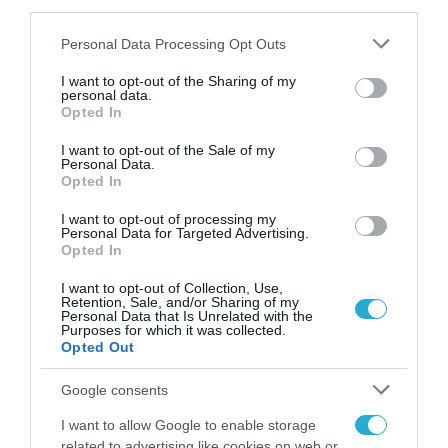
third parties.
Please note that this website/app uses one or more Google
Personal Data Processing Opt Outs
services and may gather and store information including but
not limited to your visit or usage behaviour. You may click to
I want to opt-out of the Sharing of my
personal data.
grant or deny consent to Google and its third-party tags to
Opted In
use your data for below specified purposes in below Google
consent section.
I want to opt-out of the Sale of my
Personal Data.
Opted In
I want to opt-out of processing my
Personal Data for Targeted Advertising.
Opted In
ΡΟΗ ΕΙΔΗΣΕΩΝ
I want to opt-out of Collection, Use,
Retention, Sale, and/or Sharing of my
Personal Data that Is Unrelated with the
Το χρηματοδοτούμενο
Purposes for which it was collected.
από την ΕΕ έργο “The
Opted Out
Gaming Police”
ενισχύει την ασφάλεια
Google consents
31.07.2026
των παιδιών στο
διαδίκτυο
I want to allow Google to enable storage
ΑΑΔΕ: Διευκρινίσεις
related to advertising like cookies on web or