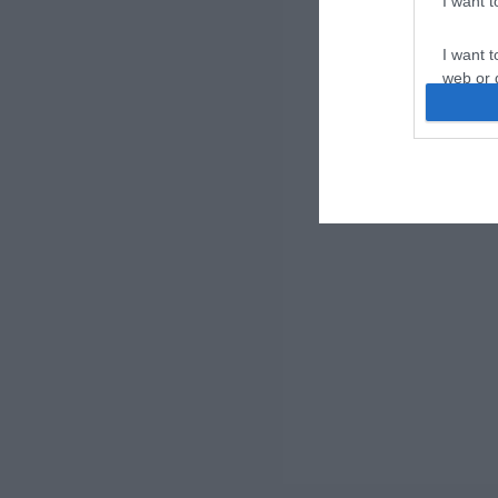
I want 
I want t
web or d
I want t
or app.
I want t
I want t
authenti