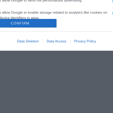
to allow Google to send me personalized advertising.
o allow Google to enable storage related to analytics like cookies on
evice identifiers in apps.
CONFIRM
o allow Google to enable storage related to functionality of the website
Data Deletion
Data Access
Privacy Policy
o allow Google to enable storage related to personalization.
o allow Google to enable storage related to security, including
cation functionality and fraud prevention, and other user protection.