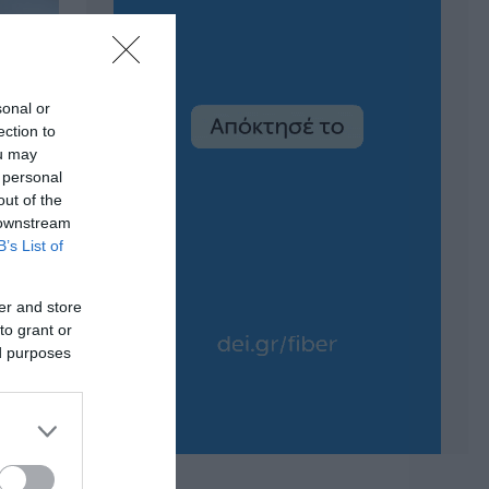
sonal or
ection to
ou may
 personal
out of the
 downstream
B’s List of
er and store
to grant or
ed purposes