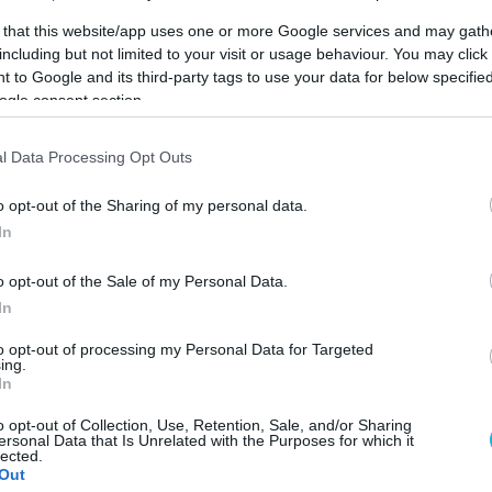
 επίσης στον μεγαλύτερο διαχωρισμό τους. Ο Άρη
 that this website/app uses one or more Google services and may gath
including but not limited to your visit or usage behaviour. You may click 
αση περίπου 140 εκατομμυρίων μιλίων (225
 to Google and its third-party tags to use your data for below specifi
 της ηλιακής συνόδου, η Γη και ο Άρης θα απέχ
ogle consent section.
 από δυόμισι φορές τη μέση απόσταση μεταξύ τ
 του Άρη δεν είναι σημαντική μόνο για τους
l Data Processing Opt Outs
ίκοσι χρόνια η NASA χειρίζεται ρομπότ όπως τ
o opt-out of the Sharing of my personal data.
εια του Άρη, καθώς και το ελικόπτερο Ingenuity
In
ά διαστημόπλοια σε τροχιά γύρω από τον Κόκκι
o opt-out of the Sale of my Personal Data.
In
λεγκτές αποστολών στη Γη χάνουν την επαφή με 
to opt-out of processing my Personal Data for Targeted
ing.
αματούν, το Ingenuity είναι προσγειωμένο και 
In
στη Γη. Αυτό γίνεται για να αποτραπεί η πιθαν
o opt-out of Collection, Use, Retention, Sale, and/or Sharing
ει στις λειτουργίες των ρομπότ ή του διαστημι
ersonal Data that Is Unrelated with the Purposes for which it
lected.
Out