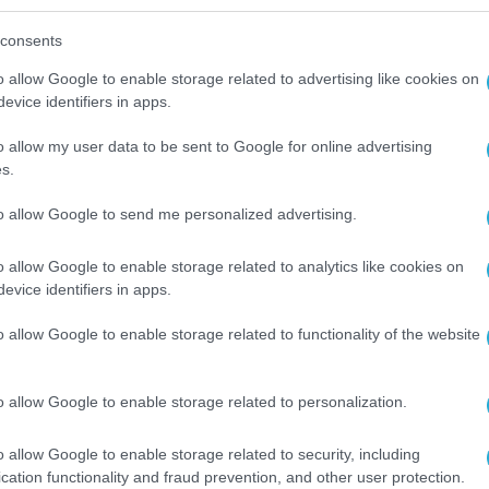
τον στόλο της στον Άρη για δύο εβδομάδες, από
consents
κινος Πλανήτης βρίσκονται σε αντίθετες πλευρέ
o allow Google to enable storage related to advertising like cookies on
υτό το φαινόμενο συμβαίνει κάθε δύο χρόνια», η
evice identifiers in apps.
ματούν επειδή το καυτό, ιονισμένο αέριο που
o allow my user data to be sent to Google for online advertising
ορούσε ενδεχομένως να καταστρέψει τα
s.
τη Γη στο διαστημόπλοιο της NASA στον Άρη,
to allow Google to send me personalized advertising.
o allow Google to enable storage related to analytics like cookies on
το, 11 Νοεμβρίου και θα επαναληφθούν στις 25
evice identifiers in apps.
λές του Άρη σταματούν, θα συνεχίσουν να συλλ
o allow Google to enable storage related to functionality of the website
ες του Άρη, τον καιρό και την κίνηση της άμμο
o allow Google to enable storage related to personalization.
νες προετοιμάζοντας λίστες υποχρεώσεων για 
o allow Google to enable storage related to security, including
ευθυντής του Mars Relay Network Roy Gladden σ
cation functionality and fraud prevention, and other user protection.