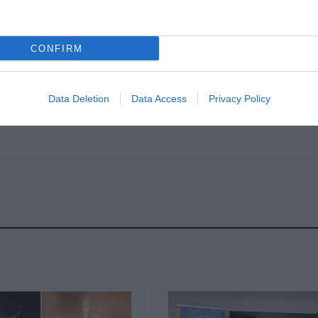
ουμε νέα τους και να ελέγξουμε την κατάσταση
CONFIRM
 την ευρεία πλευρά του ήλιου και θα είναι ορα
νό πριν από την αυγή. Σε περίπου ένα χρόνο θα
Data Deletion
Data Access
Privacy Policy
ρατός για το μεγαλύτερο μέρος της νύχτας πάνω