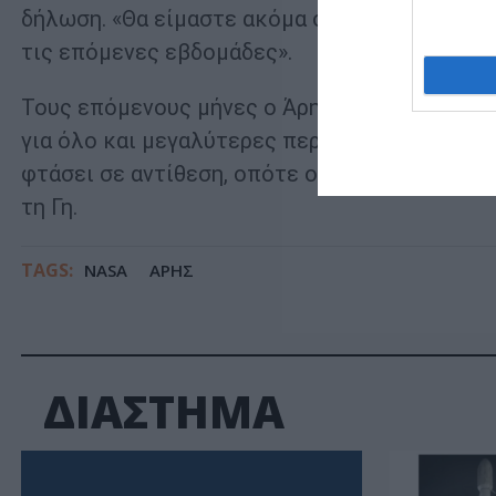
δήλωση. «Θα είμαστε ακόμα σε θέση να ακούσ
τις επόμενες εβδομάδες».
Τους επόμενους μήνες ο Άρης θα αναδυθεί από
για όλο και μεγαλύτερες περιόδους στον ουρα
φτάσει σε αντίθεση, οπότε ο Άρης θα είναι ο
τη Γη.
TAGS:
NASA
ΑΡΗΣ
ΔΙΑΣΤΗΜΑ