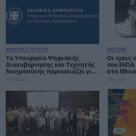
ΨΗΦΙΑΚΗ ΣΤΡΑΤΗΓΙΚΗ
ΔΙΑΣΤΗΜΑ
Το Υπουργείο Ψηφιακής
Οι τρεις
Διακυβέρνησης και Τεχνητής
του ΕΚΠΑ
Νοημοσύνης παρουσιάζει για
στο Εθνι
πρώτη φορά τους βασικούς
Διαστημι
31.07.2026
24.07.2026
άξονες του νέου Εθνικού
Διαστημικού Προγράμματος