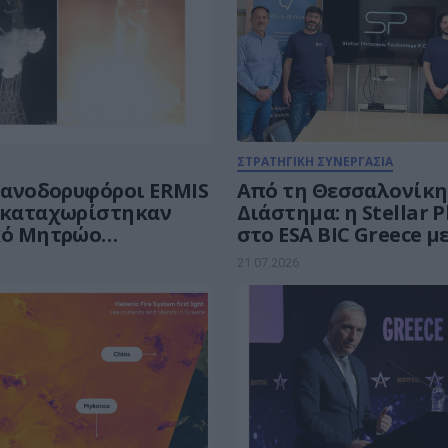
ΣΤΡΑΤΗΓΙΚΗ ΣΥΝΕΡΓΑΣΙΑ
 νανοδορυφόροι ERMIS
Από τη Θεσσαλονίκη
 καταχωρίστηκαν
Διάστημα: η Stellar 
κό Μητρώο
στο ESA BIC Greece μ
κών Αντικειμένων
γενιά δορυφορικών
21.07.2026
φωτονικών επικοιν