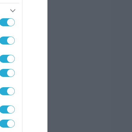
 τις
ς του
έγουν
υ
όλα
τη