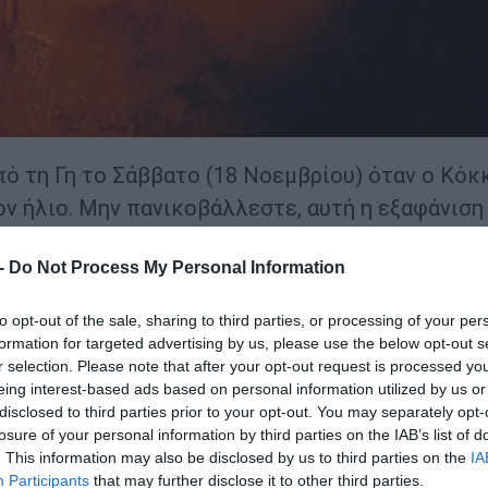
ό τη Γη το Σάββατο (18 Νοεμβρίου) όταν ο Κόκ
 ήλιο. Μην πανικοβάλλεστε, αυτή η εξαφάνιση
αγματικότητα είναι το αποτέλεσμα της μετάβασ
 -
Do Not Process My Personal Information
τη Γη κατά η διάρκεια ενός γεγονότος που οι
to opt-out of the sale, sharing to third parties, or processing of your per
formation for targeted advertising by us, please use the below opt-out s
αι από τον Ήλιο μόλις λιγότερο από μία μοίρα κ
r selection. Please note that after your opt-out request is processed y
eing interest-based ads based on personal information utilized by us or
 σώματα θα βρίσκονται στον αστερισμό του Ζυγο
disclosed to third parties prior to your opt-out. You may separately opt-
ι απαρατήρητος για αρκετές εβδομάδες.
losure of your personal information by third parties on the IAB’s list of
. This information may also be disclosed by us to third parties on the
IA
γεγονότος που η Γη και ο Άρης βιώνουν κάθε δύο
Participants
that may further disclose it to other third parties.