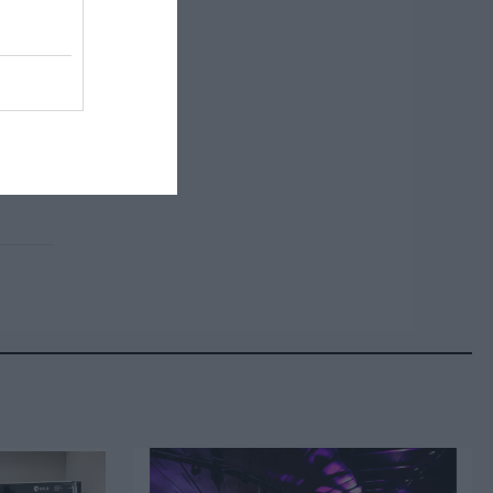
 τους
τός
 από