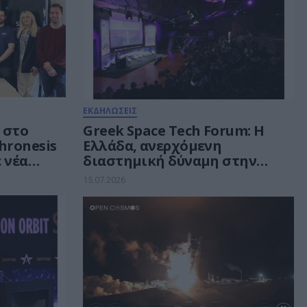
ΕΚΔΗΛΩΣΕΙΣ
 στο
Greek Space Tech Forum: Η
Phronesis
Ελλάδα, ανερχόμενη
ε νέα
διαστημική δύναμη στην
Ευρώπη
15.07.2026
ωνιών