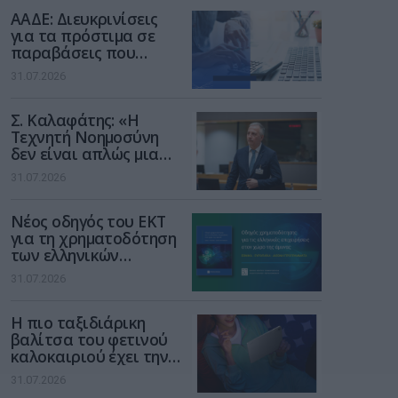
διαδίκτυο
ΑΑΔΕ: Διευκρινίσεις
για τα πρόστιμα σε
παραβάσεις που
αφορούν τους ΦΗΜ
31.07.2026
Σ. Καλαφάτης: «Η
Τεχνητή Νοημοσύνη
δεν είναι απλώς μια
νέα τεχνολογία, είναι
31.07.2026
μια νέα βιομηχανική
επανάσταση»
Νέος οδηγός του ΕΚΤ
για τη χρηματοδότηση
των ελληνικών
επιχειρήσεων στον
31.07.2026
χώρο της άμυνας
Η πιο ταξιδιάρικη
βαλίτσα του φετινού
καλοκαιριού έχει την
υπογραφή της Xiaomi
31.07.2026