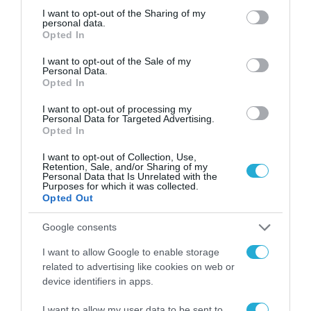
not limited to your visit or usage behaviour. You may click to
I want to opt-out of the Sharing of my
personal data.
grant or deny consent to Google and its third-party tags to
Opted In
use your data for below specified purposes in below Google
consent section.
I want to opt-out of the Sale of my
Personal Data.
Opted In
I want to opt-out of processing my
Personal Data for Targeted Advertising.
Opted In
ΨΗΦΙΑΚΗ ΣΤΡΑΤΗΓΙΚΗ
I want to opt-out of Collection, Use,
Retention, Sale, and/or Sharing of my
Το Υπουργείο Ψηφιακής Διακυβέρνησης
Personal Data that Is Unrelated with the
και Τεχνητής Νοημοσύνης παρουσιάζει
Purposes for which it was collected.
Opted Out
για πρώτη φορά τους βασικούς άξονες του
νέου Εθνικού Διαστημικού Προγράμματος
31.07.2026
Google consents
I want to allow Google to enable storage
related to advertising like cookies on web or
device identifiers in apps.
I want to allow my user data to be sent to