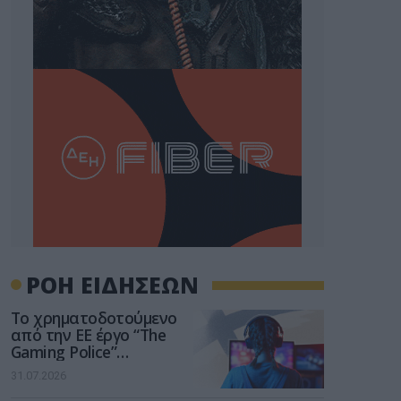
ΡΟΗ ΕΙΔΗΣΕΩΝ
Το χρηματοδοτούμενο
από την ΕΕ έργο “The
Gaming Police”
ενισχύει την ασφάλεια
31.07.2026
των παιδιών στο