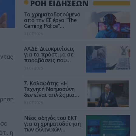
ΡΟΗ ΕΙΔΗΣΕΩΝ
Το χρηματοδοτούμενο
από την ΕΕ έργο “The
Gaming Police”
ενισχύει την ασφάλεια
31.07.2026
των παιδιών στο
διαδίκτυο
ΑΑΔΕ: Διευκρινίσεις
για τα πρόστιμα σε
ώντας
παραβάσεις που
αφορούν τους ΦΗΜ
31.07.2026
Σ. Καλαφάτης: «Η
Τεχνητή Νοημοσύνη
δεν είναι απλώς μια
ώρηση
νέα τεχνολογία, είναι
31.07.2026
μια νέα βιομηχανική
επανάσταση»
Νέος οδηγός του ΕΚΤ
για τη χρηματοδότηση
 σε
των ελληνικών
ότι η
επιχειρήσεων στον