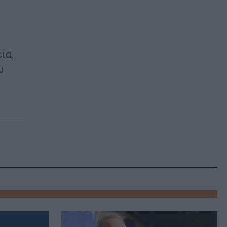
ία,
ώ