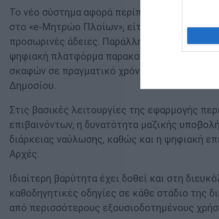
Το νέο σύστημα αφορά περίπου 7.500 επαγγελ
στο «e-Μητρώο Πλοίων», είτε βρίσκονται σε 
προσωρινές άδειες. Παράλληλα, σύμφωνα με τ
ψηφιακή πλατφόρμα παρακολούθησης και ελέ
σκαφών σε πραγματικό χρόνο, με δυνατότητα
Δημοσίου.
Στις βασικές λειτουργίες της εφαρμογής πε
επιβαινόντων, η δυνατότητα μαζικής υποβολ
διάρκειας ναύλωσης, καθώς και η ψηφιακή επ
Αρχές.
Ιδιαίτερη βαρύτητα έχει δοθεί και στη διευκ
καθοδηγητικές οδηγίες σε κάθε στάδιο της δι
από περισσότερους εξουσιοδοτημένους χρήσ