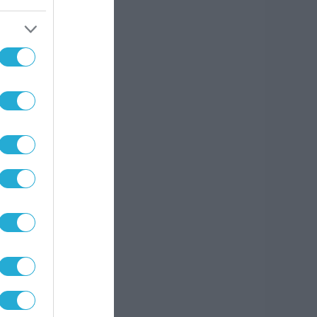
ε
νων
 κάθε
όταν
ης
γικού