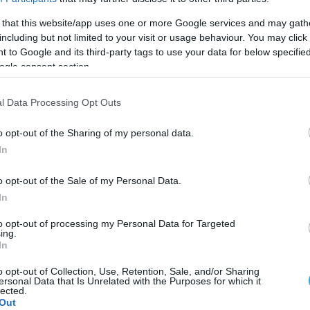
ή εξυπηρέτηση
 that this website/app uses one or more Google services and may gath
including but not limited to your visit or usage behaviour. You may click 
τελέχη του Λιμενικού Σώματος και του υπουργεί
 to Google and its third-party tags to use your data for below specifi
, ευχαριστώντας επίσης και τις υπηρεσίες των
ogle consent section.
l Data Processing Opt Outs
η του θαλάσσιου τουρισμού και της ναυτιλίας 
o opt-out of the Sharing of my personal data.
τικών προοπτικών για τη νέα γενιά, απευθύνο
In
αυτικά επαγγέλματα και στις Ακαδημίες Εμπορι
o opt-out of the Sale of my Personal Data.
In
όπως πλοίαρχοι και μηχανικοί σε δεξαμενόπλοια
to opt-out of processing my Personal Data for Targeted
ing.
ίζοντας ότι η ναυτιλία μπορεί να αποτελέσει μο
In
o opt-out of Collection, Use, Retention, Sale, and/or Sharing
ersonal Data that Is Unrelated with the Purposes for which it
ις νέες γενιές. Η θάλασσα και τα επαγγέλματα 
lected.
Out