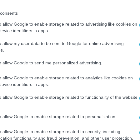
ς ευκαιρίες ανάπτυξης και προοπτικής», τόνισ
consents
o allow Google to enable storage related to advertising like cookies on
χρι σήμερα η διαδικασία υποβολής ναυλοσυμφώ
evice identifiers in apps.
επαγγελματίες και διαχειριστές σκαφών, καθώς
o allow my user data to be sent to Google for online advertising
έσει από 80 έως και 110 λεπτά. Το μεγαλύτερο
s.
αναμονή, ειδικά κατά την τουριστική περίοδο, 
to allow Google to send me personalized advertising.
o allow Google to enable storage related to analytics like cookies on
ατος «e-Ναυλοσύμφωνο», η διαδικασία
evice identifiers in apps.
ρονικά, χωρίς ανάγκη φυσικής παρουσίας στις
του κλάδου, ο απαιτούμενος χρόνος ολοκλήρωσ
o allow Google to enable storage related to functionality of the website
ονός που οδηγεί σε αισθητή μείωση του λειτουρ
μεναρχείων.
o allow Google to enable storage related to personalization.
λοσυμφώνων
o allow Google to enable storage related to security, including
cation functionality and fraud prevention, and other user protection.