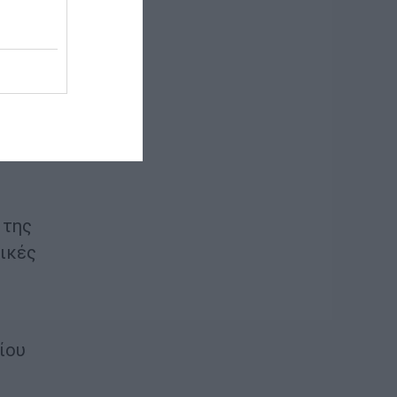
μμένα
με
του
 της
νικές
ίου