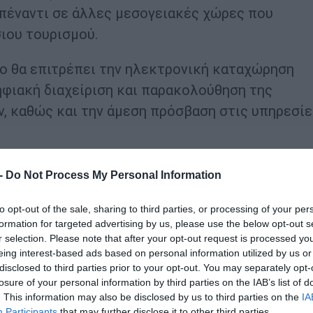
πέναντι σε άλλες μεσογειακές χώρες που
σιου τουρισμού.
ο θα επιτρέπει την ηλεκτρονική καταχώρηση
φιακή διαχείριση και παρακολούθηση της
 καθώς και την άμεση πρόσβαση στις υπηρεσίε
ρισσότερα από 7.000 επαγγελματικά σκάφη, ενώ
 -
Do Not Process My Personal Information
υστήματα, αυτοματοποιώντας τις διαδικασίες 
πό τις λιμενικές Αρχές.
to opt-out of the sale, sharing to third parties, or processing of your per
formation for targeted advertising by us, please use the below opt-out s
r selection. Please note that after your opt-out request is processed y
με τη γραφειοκρατία και να μη δημιουργούμε
eing interest-based ads based on personal information utilized by us or
μείωσε, κάνοντας λόγο για ένα σύγχρονο και φι
disclosed to third parties prior to your opt-out. You may separately opt-
losure of your personal information by third parties on the IAB’s list of
. This information may also be disclosed by us to third parties on the
IA
Participants
that may further disclose it to other third parties.