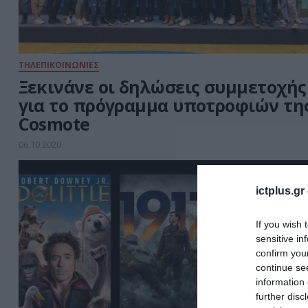
ΤΗΛΕΠΙΚΟΙΝΩΝΙΕΣ
Ξεκινάνε οι δηλώσεις συμμετοχής
για το πρόγραμμα υποτροφιών τη
Cosmote
06.10.2020
ictplus.gr
If you wish 
sensitive in
confirm you
continue se
information 
further disc