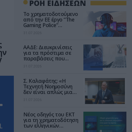
ΡΟΗ ΕΙΔΗΣΕΩΝ
Το χρηματοδοτούμενο
από την ΕΕ έργο “The
Gaming Police”
ενισχύει την ασφάλεια
31.07.2026
των παιδιών στο
διαδίκτυο
ς
ΑΑΔΕ: Διευκρινίσεις
ην
για τα πρόστιμα σε
παραβάσεις που
V
αφορούν τους ΦΗΜ
31.07.2026
Σ. Καλαφάτης: «Η
Τεχνητή Νοημοσύνη
δεν είναι απλώς μια
νέα τεχνολογία, είναι
31.07.2026
μια νέα βιομηχανική
επανάσταση»
Νέος οδηγός του ΕΚΤ
για τη χρηματοδότηση
των ελληνικών
επιχειρήσεων στον