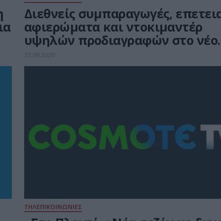
η
Διεθνείς συμπαραγωγές, επετει
ια
αφιερώματα και ντοκιμαντέρ
υψηλών προδιαγραφών στο νέο
πρόγραμμα του COSMOTE HISTO
25.09.2020
HD
ΤΗΛΕΠΙΚΟΙΝΩΝΙΕΣ