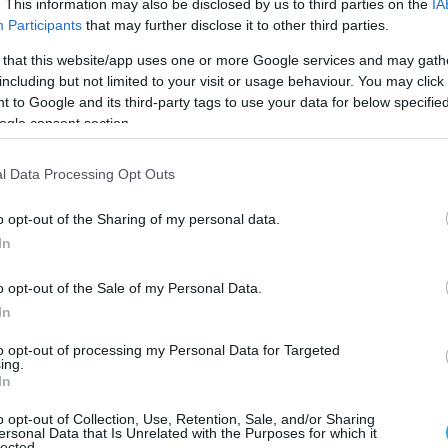
. This information may also be disclosed by us to third parties on the
IA
Participants
that may further disclose it to other third parties.
 that this website/app uses one or more Google services and may gath
ΤΗΛΕΠΙΚΟΙΝΩΝΙΕΣ
including but not limited to your visit or usage behaviour. You may click 
ες
O OTE μπαίνει στο λιανεμπόριο
 to Google and its third-party tags to use your data for below specifi
τροφίμων. “Βλέπει” ευκαιρίες ε
ogle consent section.
μέσω κλιμάκωσης του κορονοϊο
l Data Processing Opt Outs
05.10.2020
o opt-out of the Sharing of my personal data.
In
o opt-out of the Sale of my Personal Data.
In
to opt-out of processing my Personal Data for Targeted
ing.
In
o opt-out of Collection, Use, Retention, Sale, and/or Sharing
ersonal Data that Is Unrelated with the Purposes for which it
lected.