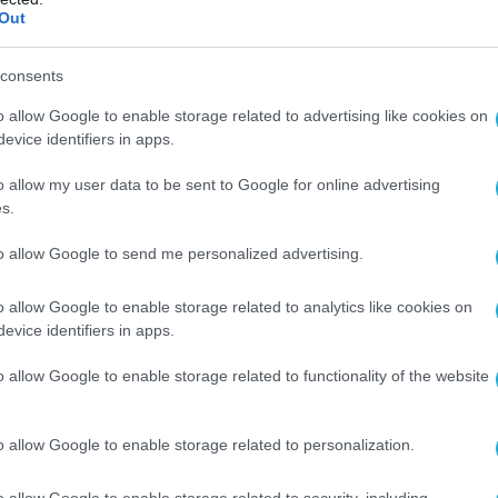
Out
ΤΗΛΕΠΙΚΟΙΝΩΝΙΕΣ
Οι συνδρομητές της COSMOTE T
consents
από 1η Οκτωβρίου 2020, θα
o allow Google to enable storage related to advertising like cookies on
λαμβάνουν μειωμένους
evice identifiers in apps.
λογαριασμούς
01.10.2020
o allow my user data to be sent to Google for online advertising
s.
to allow Google to send me personalized advertising.
o allow Google to enable storage related to analytics like cookies on
evice identifiers in apps.
o allow Google to enable storage related to functionality of the website
o allow Google to enable storage related to personalization.
o allow Google to enable storage related to security, including