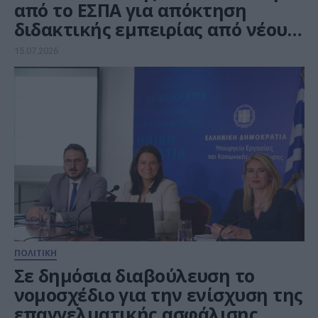
από το ΕΣΠΑ για απόκτηση
διδακτικής εμπειρίας από νέους
κατόχους διδακτορικού
15.07.2026
διπλώματος σε ΑΕΙ
ΠΟΛΙΤΙΚΗ
Σε δημόσια διαβούλευση το
νομοσχέδιο για την ενίσχυση της
επαγγελματικής ασφάλισης