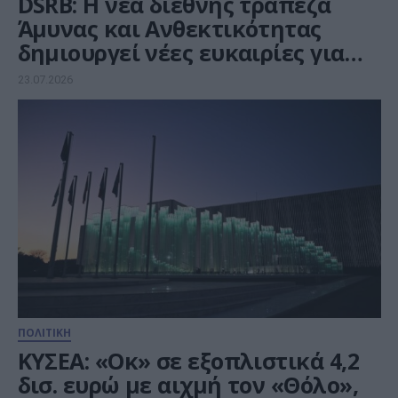
DSRB: Η νέα διεθνής τράπεζα
Άμυνας και Ανθεκτικότητας
δημιουργεί νέες ευκαιρίες για
την Ελλάδα
23.07.2026
ΠΟΛΙΤΙΚΗ
ΚΥΣΕΑ: «Οκ» σε εξοπλιστικά 4,2
δισ. ευρώ με αιχμή τον «Θόλο»,