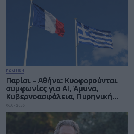
ΠΟΛΙΤΙΚΗ
Παρίσι – Αθήνα: Κυοφορούνται
συμφωνίες για ΑΙ, Άμυνα,
Κυβερνοασφάλεια, Πυρηνική
Τεχνολογία και Καινοτομία
06.07.2026