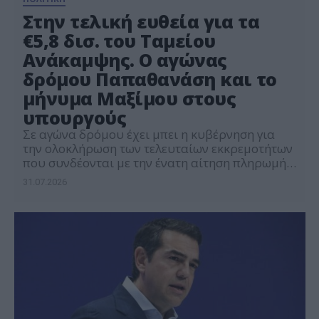
Στην τελική ευθεία για τα
€5,8 δισ. του Ταμείου
Ανάκαμψης. Ο αγώνας
δρόμου Παπαθανάση και το
μήνυμα Μαξίμου στους
υπουργούς
Σε αγώνα δρόμου έχει μπει η κυβέρνηση για
την ολοκλήρωση των τελευταίων εκκρεμοτήτων
που συνδέονται με την ένατη αίτηση πληρωμής
από το Ταμείο Ανάκαμψης και Ανθεκτικότητας,
31.07.2026
με τον αναπληρωτή υπουργό Εθνικής
Οικονομίας και Οικονομικών Νίκο
Παπαθανάση να βρίσκεται στο επίκεντρο της
επιχείρησης επιτάχυνσης των διαδικασιών. Η
νέα εκταμίευση, συνολικού ύψους περίπου 5,8
δισ. ευρώ, αποτελεί ένα από τα μεγαλύτερα […]