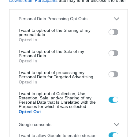
Downstream Participants
that may further disclose it to other
third parties.
Please note that this website/app uses one or more Google
Personal Data Processing Opt Outs
services and may gather and store information including but
ΠΟΛΙΤΙΚΗ
not limited to your visit or usage behaviour. You may click to
I want to opt-out of the Sharing of my
personal data.
Πρόγραμμα Δημοσίων
grant or deny consent to Google and its third-party tags to
Opted In
use your data for below specified purposes in below Google
Επενδύσεων: Πολυετείς
consent section.
I want to opt-out of the Sale of my
δεσμεύσεις 42 δισ. ευρώ για την
Personal Data.
Opted In
επόμενη τετραετία. Σημαντικές
17.07.2026
Δεσμεύσεις για το υπ. Ψηφιακής
I want to opt-out of processing my
Personal Data for Targeted Advertising.
Διακυβέρνησης
Opted In
I want to opt-out of Collection, Use,
Retention, Sale, and/or Sharing of my
Personal Data that Is Unrelated with the
Purposes for which it was collected.
Opted Out
Google consents
I want to allow Google to enable storage