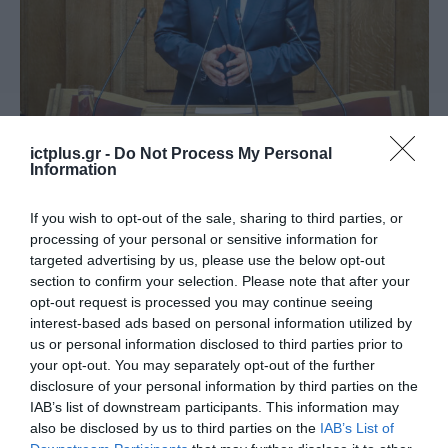
ΨΗΦΙΑΚΗ ΣΤΡΑΤΗΓΙΚΗ
ictplus.gr -
Do Not Process My Personal
Δημήτρης Παπαστεργίου: «Η
Information
Τεχνητή Νοημοσύνη χρειάζεται
If you wish to opt-out of the sale, sharing to third parties, or
κανόνες που προστατεύουν τους
processing of your personal or sensitive information for
πολίτες και ταυτόχρονα
17.07.2026
targeted advertising by us, please use the below opt-out
απελευθερώνουν την
section to confirm your selection. Please note that after your
καινοτομία»
opt-out request is processed you may continue seeing
interest-based ads based on personal information utilized by
us or personal information disclosed to third parties prior to
your opt-out. You may separately opt-out of the further
disclosure of your personal information by third parties on the
IAB’s list of downstream participants. This information may
also be disclosed by us to third parties on the
IAB’s List of