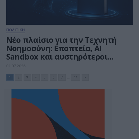
ΠΟΛΙΤΙΚΗ
Νέο πλαίσιο για την Τεχνητή
Νοημοσύνη: Εποπτεία, AI
Sandbox και αυστηρότεροι
κανόνες για την αγορά
01.07.2026
1
2
3
4
5
6
7
...
14
»