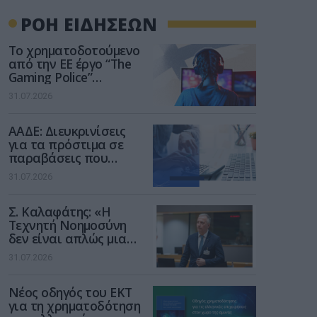
ΡΟΗ ΕΙΔΗΣΕΩΝ
Το χρηματοδοτούμενο
από την ΕΕ έργο “The
Gaming Police”
ενισχύει την ασφάλεια
31.07.2026
των παιδιών στο
διαδίκτυο
ΑΑΔΕ: Διευκρινίσεις
για τα πρόστιμα σε
παραβάσεις που
αφορούν τους ΦΗΜ
31.07.2026
Σ. Καλαφάτης: «Η
Τεχνητή Νοημοσύνη
δεν είναι απλώς μια
νέα τεχνολογία, είναι
31.07.2026
μια νέα βιομηχανική
επανάσταση»
Νέος οδηγός του ΕΚΤ
για τη χρηματοδότηση