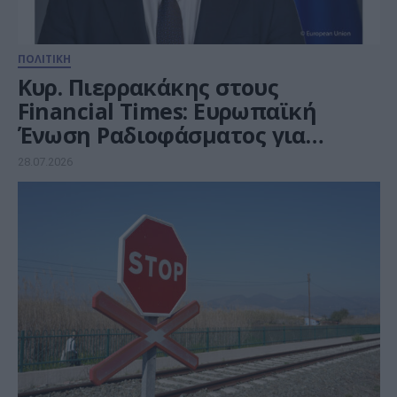
ΠΟΛΙΤΙΚΗ
Κυρ. Πιερρακάκης στους
Financial Times: Ευρωπαϊκή
Ένωση Ραδιοφάσματος για
ανάπτυξη, επενδύσεις και
28.07.2026
τεχνολογική κυριαρχία