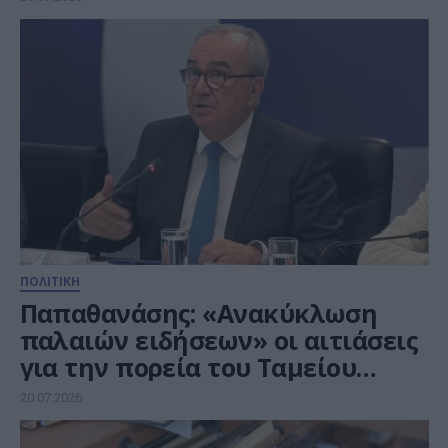
ΠΟΛΙΤΙΚΗ
Παπαθανάσης: «Ανακύκλωση
παλαιών ειδήσεων» οι αιτιάσεις
για την πορεία του Ταμείου
Ανάκαμψης. Στα 29,1 δισ. ευρώ το
20.07.2026
σύνολο της απορρόφησης