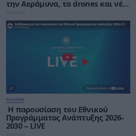
την Αεράμυνα, τα drones και νέα
συνδυασμένα αμυντικά
23.07.2026
συστήματα
ΠΟΛΙΤΙΚΗ
H παρουσίαση του Εθνικού
Προγράμματος Ανάπτυξης 2026-
2030 – LIVE
21.07.2026