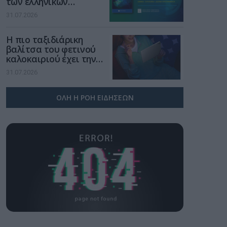
των ελληνικών
επιχειρήσεων στον
31.07.2026
χώρο της άμυνας
Η πιο ταξιδιάρικη
βαλίτσα του φετινού
καλοκαιριού έχει την
υπογραφή της Xiaomi
31.07.2026
ΟΛΗ Η ΡΟΗ ΕΙΔΗΣΕΩΝ