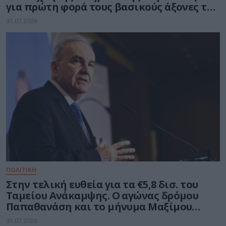
για πρώτη φορά τους βασικούς άξονες του
νέου Εθνικού Διαστημικού Προγράμματος
31.07.2026
ΠΟΛΙΤΙΚΗ
Στην τελική ευθεία για τα €5,8 δισ. του
Ταμείου Ανάκαμψης. Ο αγώνας δρόμου
Παπαθανάση και το μήνυμα Μαξίμου
στους υπουργούς
31.07.2026