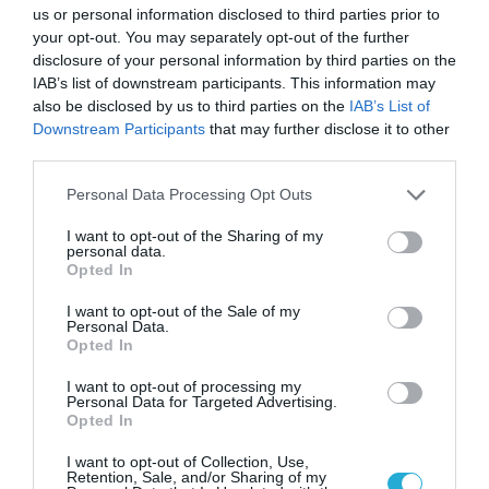
Τεχνητή Νοημοσύνη
us or personal information disclosed to third parties prior to
δεν είναι απλώς μια
your opt-out. You may separately opt-out of the further
νέα τεχνολογία, είναι
31.07.2026
μια νέα βιομηχανική
disclosure of your personal information by third parties on the
επανάσταση»
IAB’s list of downstream participants. This information may
Νέος οδηγός του ΕΚΤ
also be disclosed by us to third parties on the
IAB’s List of
για τη χρηματοδότηση
Downstream Participants
that may further disclose it to other
των ελληνικών
third parties.
επιχειρήσεων στον
31.07.2026
χώρο της άμυνας
Please note that this website/app uses one or more Google
Personal Data Processing Opt Outs
services and may gather and store information including but
Η πιο ταξιδιάρικη
not limited to your visit or usage behaviour. You may click to
I want to opt-out of the Sharing of my
βαλίτσα του φετινού
personal data.
grant or deny consent to Google and its third-party tags to
καλοκαιριού έχει την
Opted In
use your data for below specified purposes in below Google
υπογραφή της Xiaomi
31.07.2026
consent section.
I want to opt-out of the Sale of my
Personal Data.
Opted In
ΟΛΗ Η ΡΟΗ ΕΙΔΗΣΕΩΝ
I want to opt-out of processing my
Personal Data for Targeted Advertising.
Opted In
I want to opt-out of Collection, Use,
Retention, Sale, and/or Sharing of my