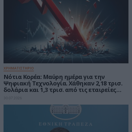
ΧΡΗΜΑΤΙΣΤΗΡΙΟ
Νότια Κορέα: Μαύρη ημέρα για την
Ψηφιακή Τεχνολογία. Χάθηκαν 2,18 τρισ.
δολάρια και 1,3 τρισ. από τις εταιρείες
ημιαγωγών
30.07.2026