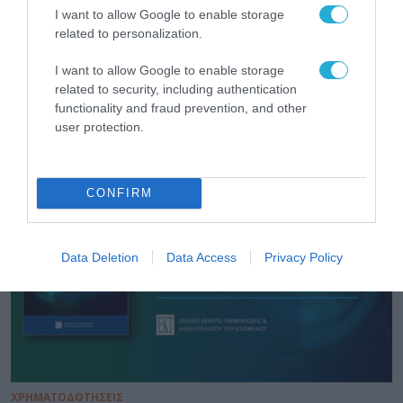
I want to allow Google to enable storage
related to personalization.
ΟΙΚΟΝΟΜΙΑ
I want to allow Google to enable storage
ΑΑΔΕ: Διευκρινίσεις για τα πρόστιμα σε
related to security, including authentication
παραβάσεις που αφορούν τους ΦΗΜ
functionality and fraud prevention, and other
user protection.
31.07.2026
CONFIRM
Data Deletion
Data Access
Privacy Policy
ΧΡΗΜΑΤΟΔΟΤΗΣΕΙΣ