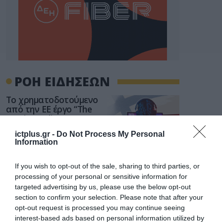
ΡΟΗ ΕΙΔΗΣΕΩΝ
Το χρηματοδοτούμενο
από την ΕΕ έργο “The
Gaming Police”
ενισχύει την ασφάλεια
31.07.2026
ictplus.gr -
Do Not Process My Personal
των παιδιών στο
Information
διαδίκτυο
ΑΑΔΕ: Διευκρινίσεις
για τα πρόστιμα σε
If you wish to opt-out of the sale, sharing to third parties, or
παραβάσεις που
processing of your personal or sensitive information for
αφορούν τους ΦΗΜ
targeted advertising by us, please use the below opt-out
31.07.2026
section to confirm your selection. Please note that after your
opt-out request is processed you may continue seeing
Σ. Καλαφάτης: «Η
interest-based ads based on personal information utilized by