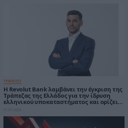
ΤΡΑΠΕΖΕΣ
Η Revolut Bank λαμβάνει την έγκριση της
Τράπεζας της Ελλάδος για την ίδρυση
ελληνικού υποκαταστήματος και ορίζει
τον Βασίλη Αμεράνη Γενικό Διευθυντή
31.07.2026