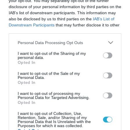
your opt-out. You may separately opt-out of the further
disclosure of your personal information by third parties on the
IAB’s list of downstream participants. This information may
also be disclosed by us to third parties on the
IAB’s List of
Downstream Participants
that may further disclose it to other
third parties.
Please note that this website/app uses one or more Google
Personal Data Processing Opt Outs
services and may gather and store information including but
not limited to your visit or usage behaviour. You may click to
I want to opt-out of the Sharing of my
personal data.
grant or deny consent to Google and its third-party tags to
Opted In
use your data for below specified purposes in below Google
consent section.
I want to opt-out of the Sale of my
Personal Data.
Opted In
I want to opt-out of processing my
Personal Data for Targeted Advertising.
Opted In
I want to opt-out of Collection, Use,
Retention, Sale, and/or Sharing of my
Personal Data that Is Unrelated with the
Purposes for which it was collected.