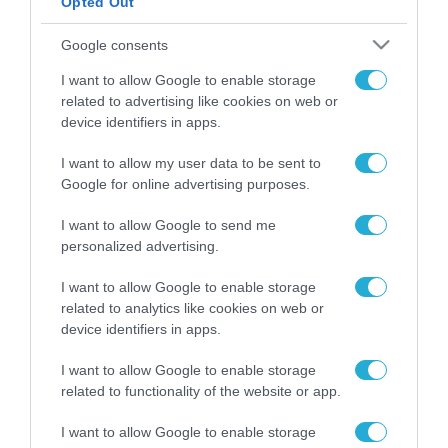
Opted Out
ΡΟΗ ΕΙΔΗΣΕΩΝ
Google consents
Το χρηματοδοτούμενο
I want to allow Google to enable storage
από την ΕΕ έργο “The
related to advertising like cookies on web or
Gaming Police”
device identifiers in apps.
ενισχύει την ασφάλεια
31.07.2026
των παιδιών στο
I want to allow my user data to be sent to
διαδίκτυο
Google for online advertising purposes.
ΑΑΔΕ: Διευκρινίσεις
για τα πρόστιμα σε
παραβάσεις που
I want to allow Google to send me
αφορούν τους ΦΗΜ
personalized advertising.
31.07.2026
I want to allow Google to enable storage
Σ. Καλαφάτης: «Η
related to analytics like cookies on web or
Τεχνητή Νοημοσύνη
device identifiers in apps.
δεν είναι απλώς μια
νέα τεχνολογία, είναι
31.07.2026
I want to allow Google to enable storage
μια νέα βιομηχανική
related to functionality of the website or app.
επανάσταση»
Νέος οδηγός του ΕΚΤ
I want to allow Google to enable storage
για τη χρηματοδότηση