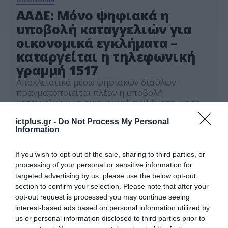
ΑΑΔΕ: Μόνο ψηφιακά η
υποβολή καταγγελιών για
οικονομικά εγκλήματα –
καταργείται η τηλεφωνική
γραμμή 1517
Αποκλειστικά μέσω ψηφιακών διαύλων
πραγματοποιείται πλέον η υποβολή
καταγγελιών για οικονομικά εγκλήματα, με την
κατάργηση της τηλεφωνικής γραμμής 1517. Η
28.05.2026
αναβάθμιση αυτή εντάσσεται στον ευρύτερο
ictplus.gr -
Do Not Process My Personal
Information
στρατηγικό σχεδιασμό της ΑΑΔΕ για την
ταχύτερη, ασφαλέστερη και
αποτελεσματικότερη διαχείριση των αναφορών
If you wish to opt-out of the sale, sharing to third parties, or
πολιτών και επιχειρήσεων, μέσω της
processing of your personal or sensitive information for
αξιοποίησης σύγχρονων ψηφιακών εργαλείων.
targeted advertising by us, please use the below opt-out
Προκειμένου να διασφαλιστεί η έγκαιρη
section to confirm your selection. Please note that after your
επεξεργασία των στοιχείων, […]
opt-out request is processed you may continue seeing
interest-based ads based on personal information utilized by
us or personal information disclosed to third parties prior to