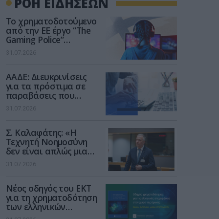
ΡΟΗ ΕΙΔΗΣΕΩΝ
Το χρηματοδοτούμενο
από την ΕΕ έργο “The
Gaming Police”
ενισχύει την ασφάλεια
31.07.2026
των παιδιών στο
διαδίκτυο
ΑΑΔΕ: Διευκρινίσεις
για τα πρόστιμα σε
παραβάσεις που
αφορούν τους ΦΗΜ
31.07.2026
Σ. Καλαφάτης: «Η
Τεχνητή Νοημοσύνη
δεν είναι απλώς μια
νέα τεχνολογία, είναι
31.07.2026
μια νέα βιομηχανική
επανάσταση»
Νέος οδηγός του ΕΚΤ
για τη χρηματοδότηση
των ελληνικών
επιχειρήσεων στον