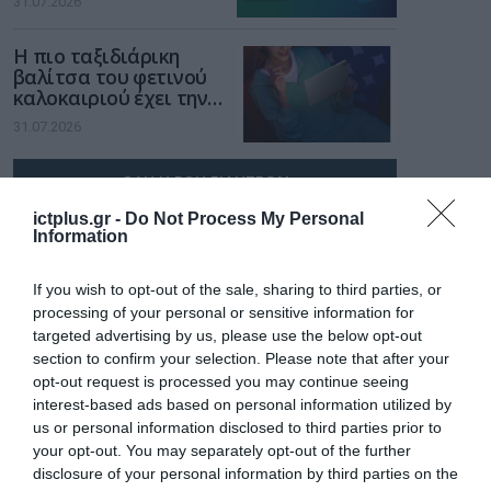
31.07.2026
χώρο της άμυνας
Η πιο ταξιδιάρικη
βαλίτσα του φετινού
καλοκαιριού έχει την
υπογραφή της Xiaomi
31.07.2026
ΟΛΗ Η ΡΟΗ ΕΙΔΗΣΕΩΝ
ictplus.gr -
Do Not Process My Personal
Information
If you wish to opt-out of the sale, sharing to third parties, or
processing of your personal or sensitive information for
targeted advertising by us, please use the below opt-out
section to confirm your selection. Please note that after your
opt-out request is processed you may continue seeing
interest-based ads based on personal information utilized by
us or personal information disclosed to third parties prior to
your opt-out. You may separately opt-out of the further
disclosure of your personal information by third parties on the