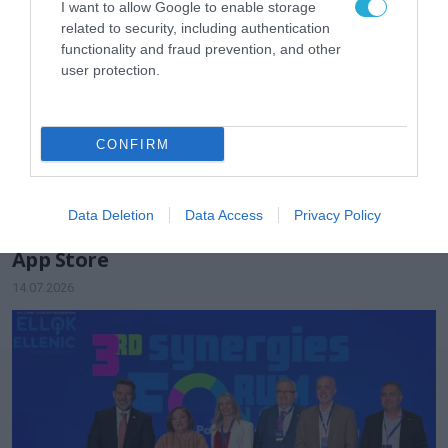
I want to allow Google to enable storage
related to security, including authentication
functionality and fraud prevention, and other
user protection.
CONFIRM
ΤΕΧΝΟΛΟΓΙΕΣ
Data Deletion
Data Access
Privacy Policy
Το ελληνικό app BRRRO στην κορυφή του
App Store
14.07.2026