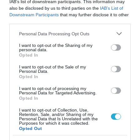
IAB’s list of downstream participants. This information may
also be disclosed by us to third parties on the
IAB’s List of
Downstream Participants
that may further disclose it to other
APPS
third parties.
Please note that this website/app uses one or more Google
Personal Data Processing Opt Outs
services and may gather and store information including but
not limited to your visit or usage behaviour. You may click to
I want to opt-out of the Sharing of my
personal data.
grant or deny consent to Google and its third-party tags to
Opted In
use your data for below specified purposes in below Google
consent section.
I want to opt-out of the Sale of my
Personal Data.
Opted In
I want to opt-out of processing my
Personal Data for Targeted Advertising.
Opted In
I want to opt-out of Collection, Use,
APPS
Retention, Sale, and/or Sharing of my
Personal Data that Is Unrelated with the
Ferryhopper: Νέες διαδρομές κερδίζουν
Purposes for which it was collected.
έδαφος στο island hopping το 2026
Opted Out
22.07.2026