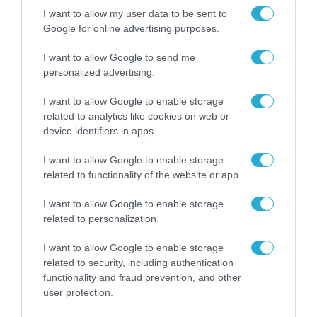
συστατικά για να εξελιχθεί σε έναν σταθερό,
I want to allow my user data to be sent to
Google for online advertising purposes.
εξωστρεφή και καινοτόμο τεχνολογικό
κόμβο.
I want to allow Google to send me
personalized advertising.
Για να αξιοποιηθεί αυτή η δυναμική στο
I want to allow Google to enable storage
έπακρο, απαιτείται κοινή στόχευση,
related to analytics like cookies on web or
συντονισμένες δράσεις και ουσιαστικές
device identifiers in apps.
συνεργασίες μεταξύ όλων των
I want to allow Google to enable storage
εμπλεκόμενων. Η μετάβαση της πόλης σε
related to functionality of the website or app.
ένα ανθεκτικό και σύγχρονο παραγωγικό
I want to allow Google to enable storage
μοντέλο τεχνολογίας δεν είναι αποτέλεσμα
related to personalization.
συγκυρίας, αλλά επιλογής. Με συμμαχίες,
I want to allow Google to enable storage
συνέργειες και ένα σαφές όραμα, μπορούμε
related to security, including authentication
να διαμορφώσουμε το μέλλον της
functionality and fraud prevention, and other
user protection.
Θεσσαλονίκης με σταθερά βήματα και διεθνή