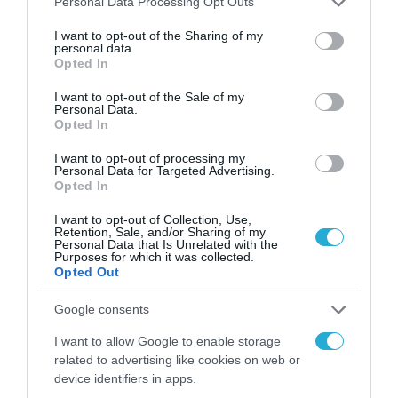
Personal Data Processing Opt Outs
το κράτος, μπορούν να επιταχύνουν την
services and may gather and store information including but
υιοθέτηση καινοτομιών με άμεσο κοινωνικό
not limited to your visit or usage behaviour. You may click to
I want to opt-out of the Sharing of my
personal data.
grant or deny consent to Google and its third-party tags to
και οικονομικό όφελος.
Opted In
use your data for below specified purposes in below Google
consent section.
I want to opt-out of the Sale of my
Τέλος, η ενίσχυση της εξωστρέφειας των
Personal Data.
Opted In
επιχειρήσεων, μέσω διεθνούς δικτύωσης,
I want to opt-out of processing my
συμμετοχής σε εκθέσεις, στρατηγικού
Personal Data for Targeted Advertising.
Opted In
branding και διασύνδεσης με ευρωπαϊκά
clusters, μπορεί να δώσει στις ελληνικές
I want to opt-out of Collection, Use,
Retention, Sale, and/or Sharing of my
επιχειρήσεις τη θέση που τους αξίζει στον
Personal Data that Is Unrelated with the
Purposes for which it was collected.
παγκόσμιο τεχνολογικό χάρτη.
Opted Out
Google consents
Συλλογική στόχευση για ένα ανταγωνιστικό
οικοσύστημα καινοτομίας
I want to allow Google to enable storage
related to advertising like cookies on web or
device identifiers in apps.
Η Θεσσαλονίκη συγκεντρώνει σήμερα όλα τα