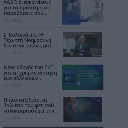
ΑΑΔΕ: Διευκρινίσεις
για τα πρόστιμα σε
παραβάσεις που
αφορούν τους ΦΗΜ
31.07.2026
Σ. Καλαφάτης: «Η
Τεχνητή Νοημοσύνη
δεν είναι απλώς μια
νέα τεχνολογία, είναι
31.07.2026
μια νέα βιομηχανική
επανάσταση»
Νέος οδηγός του ΕΚΤ
για τη χρηματοδότηση
των ελληνικών
επιχειρήσεων στον
31.07.2026
χώρο της άμυνας
Η πιο ταξιδιάρικη
βαλίτσα του φετινού
καλοκαιριού έχει την
υπογραφή της Xiaomi
31.07.2026