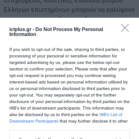
στοχευμένες πολιτικές επαναπατρισμού
Ελλήνων επιστημόνων μπορούν να καλύψουν
κρίσιμα κενά σε ανθρώπινο δυναμικό.
Παράλληλα, η καθιέρωση επιστημονικής
ictplus.gr -
Do Not Process My Personal
Information
βίζας για την προσέλκυση μη Ευρωπαίων
ειδικών, μπορούν να ενισχύσουν τον διεθνή
If you wish to opt-out of the sale, sharing to third parties, or
χαρακτήρα του οικοσυστήματος.
processing of your personal or sensitive information for
targeted advertising by us, please use the below opt-out
section to confirm your selection. Please note that after your
Τρίτον, είναι καθοριστική η ενίσχυση της
opt-out request is processed you may continue seeing
διασύνδεσης καινοτομίας και πραγματικής
interest-based ads based on personal information utilized by
us or personal information disclosed to third parties prior to
οικονομίας.
your opt-out. You may separately opt-out of the further
disclosure of your personal information by third parties on the
Η ενεργή συμμετοχή των ελληνικών
IAB’s list of downstream participants. This information may
τεχνολογικών ΜμΕ σε δημόσιες συμβάσεις
also be disclosed by us to third parties on the
IAB’s List of
Downstream Participants
that may further disclose it to other
μέσω ειδικών διαδικασιών, καθώς και η
third parties.
ενίσχυση των συνεργασιών με την έρευνα και
Please note that this website/app uses one or more Google