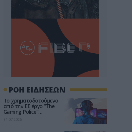
ΡΟΗ ΕΙΔΗΣΕΩΝ
Το χρηματοδοτούμενο
από την ΕΕ έργο “The
Gaming Police”
ενισχύει την ασφάλεια
31.07.2026
των παιδιών στο
διαδίκτυο