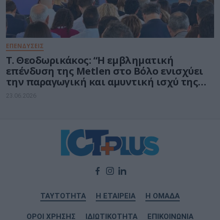
ΕΠΕΝΔΥΣΕΙΣ
Τ. Θεοδωρικάκος: “Η εμβληματική
επένδυση της Metlen στο Βόλο ενισχύει
την παραγωγική και αμυντική ισχύ της
πατρίδας μας”
23.06.2026
ΤΑΥΤΟΤΗΤΑ
Η ΕΤΑΙΡΕΙΑ
Η ΟΜΑΔΑ
ΟΡΟΙ ΧΡΗΣΗΣ
ΙΔΙΩΤΙΚΟΤΗΤΑ
ΕΠΙΚΟΙΝΩΝΙΑ