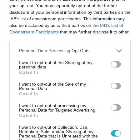
your opt-out. You may separately opt-out of the further
που πρέπει να συνδεθούν με τα σχέδια των
disclosure of your personal information by third parties on the
ναυπηγείων για να γίνουν πιο
IAB’s list of downstream participants. This information may
also be disclosed by us to third parties on the
IAB’s List of
ανταγωνιστικές και πιο παραγωγικές»,
Downstream Participants
that may further disclose it to other
τόνισε χαρακτηριστικά και
third parties.
προσέθεσε: «Είναι τεράστιος ο αριθμός του
Please note that this website/app uses one or more Google
Personal Data Processing Opt Outs
ποσοστού που καλύπτει η μικρομεσαία
services and may gather and store information including but
not limited to your visit or usage behaviour. You may click to
I want to opt-out of the Sharing of my
επιχειρηματικότητα στην οικονομία μας. Και
personal data.
grant or deny consent to Google and its third-party tags to
Opted In
αυτό δεν είναι προοπτικά βιώσιμο. Εμείς θα
use your data for below specified purposes in below Google
συνεχίσουμε να στηρίζουμε τις
consent section.
I want to opt-out of the Sale of my
Personal Data.
μικρομεσαίες επιχειρήσεις, υπάρχουν πάρα
Opted In
πολλά προγράμματα, αλλά θα πρέπει να
I want to opt-out of processing my
συνδεθούν και με μεγαλύτερες
Personal Data for Targeted Advertising.
Opted In
μεταρρυθμίσεις και αλλαγές και να
I want to opt-out of Collection, Use,
ενώνονται. Στην οικονομία, αν θέλεις να
Retention, Sale, and/or Sharing of my
Personal Data that Is Unrelated with the
πετύχεις μακροπρόθεσμα, πρέπει να ενώνεις