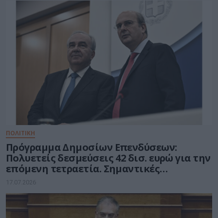
ΠΟΛΙΤΙΚΗ
Πρόγραμμα Δημοσίων Επενδύσεων:
Πολυετείς δεσμεύσεις 42 δισ. ευρώ για την
επόμενη τετραετία. Σημαντικές
Δεσμεύσεις για το υπ. Ψηφιακής
17.07.2026
Διακυβέρνησης