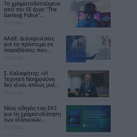
Το χρηματοδοτούμενο
από την ΕΕ έργο “The
Gaming Police”
ενισχύει την ασφάλεια
31.07.2026
των παιδιών στο
διαδίκτυο
ΑΑΔΕ: Διευκρινίσεις
για τα πρόστιμα σε
παραβάσεις που
αφορούν τους ΦΗΜ
31.07.2026
Σ. Καλαφάτης: «Η
Τεχνητή Νοημοσύνη
δεν είναι απλώς μια
νέα τεχνολογία, είναι
31.07.2026
μια νέα βιομηχανική
επανάσταση»
Νέος οδηγός του ΕΚΤ
για τη χρηματοδότηση
των ελληνικών
επιχειρήσεων στον
31.07.2026
χώρο της άμυνας