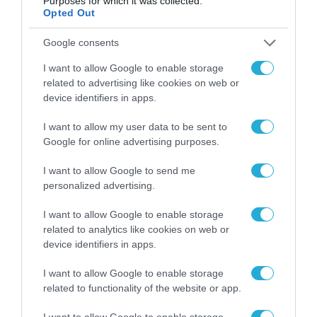
Purposes for which it was collected.
Opted Out
δυνάμεις για να μεγαλώνεις. Έχουμε δώσει
και σχετικά φορολογικά κίνητρα».
Google consents
I want to allow Google to enable storage
Κλείνοντας, ο Υπουργός Ανάπτυξης τόνισε
related to advertising like cookies on web or
πως «στόχος είναι οι επενδύσεις ως
device identifiers in apps.
ποσοστό του ΑΕΠ να ξεπεράσουν τον
I want to allow my user data to be sent to
ευρωπαϊκό μέσο όρο. Είμαστε στο 17%
Google for online advertising purposes.
σήμερα, η Ευρώπη είναι γύρω στο 21%. Θα
I want to allow Google to send me
ήθελα να προσπεράσουμε αυτόν τον μέσο
personalized advertising.
όρο και να οδηγηθούμε σε μια οικονομία πιο
I want to allow Google to enable storage
εξαγωγική, πιο παραγωγική και πιο
related to analytics like cookies on web or
ανταγωνιστική. Το ζητούμενο όμως είναι η
device identifiers in apps.
διατήρηση της σταθερότητας της οικονομίας
I want to allow Google to enable storage
μας, με Πρωθυπουργό τον
Κυριάκο
related to functionality of the website or app.
Μητσοτάκη
. Ο ελληνικός λαός στις
I want to allow Google to enable storage