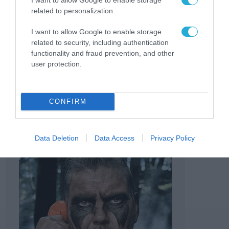
επόμενες εκλογές να δώσει μια θετική
related to personalization.
απάντηση σιγουριάς και ασφάλειας για το
I want to allow Google to enable storage
μέλλον της χώρας και όχι επιστροφή στο
related to security, including authentication
functionality and fraud prevention, and other
παρελθόν».
user protection.
TAGS:
ΤΑΚΗΣ ΘΕΟΔΩΡΙΚΑΚΟΣ
ΥΠΟΥΡΓΕΙΟ ΑΝΑΠΤΥΞΗΣ
CONFIRM
Data Deletion
Data Access
Privacy Policy