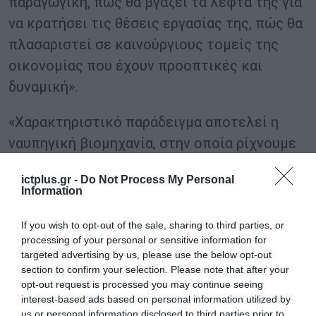
παραγωγική, πώς θα βγάζει τα λεφτά της για
να κρατήσει τις θέσεις εργασίας της, πώς θα
πλασαριστεί σε καινούργιους τομείς της
οικονομίας που έχουν προοπτικές και
δυναμική».
«Χαρακτηριστικό παράδειγμα αποτελεί η
ναυπηγική βιομηχανία, στην οποία ρίχνουμε
πολύ μεγάλο βάρος για να συμβάλλουμε σε
ictplus.gr -
Do Not Process My Personal
μια δυναμική ανάπτυξη. Είμαστε η
Information
ισχυρότερη ναυτιλιακή δύναμη στον πλανήτη
If you wish to opt-out of the sale, sharing to third parties, or
και πρέπει να έχουμε ισχύ στον τομέα της
processing of your personal or sensitive information for
ναυπηγοβιομηχανίας και της
targeted advertising by us, please use the below opt-out
ναυπηγοεπισκευής. Γύρω από τα ναυπηγεία
section to confirm your selection. Please note that after your
opt-out request is processed you may continue seeing
χτίζονται και είναι απαραίτητες
interest-based ads based on personal information utilized by
εκατοντάδες μικρομεσαίες επιχειρήσεις
us or personal information disclosed to third parties prior to