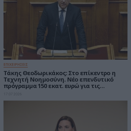
ΕΠΙΧΕΙΡΗΣΕΙΣ
Τάκης Θεοδωρικάκος: Στο επίκεντρο η
Τεχνητή Νοημοσύνη. Νέο επενδυτικό
πρόγραμμα 150 εκατ. ευρώ για τις
μικρομεσαίες επιχειρήσεις
17.07.2026